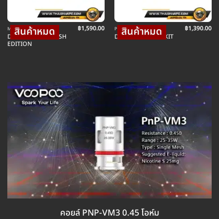
฿
1,590.00
฿
1,390.00
MOD บุหรี่ไฟฟ้าม็อดบ๊อก
POD พอตบุหรี่ไฟฟ้า
DRAG 2 KIT REFRESH
DRAG MAX 177W KIT
EDITION
คอยล์ PNP-VM3 0.45 โอห์ม