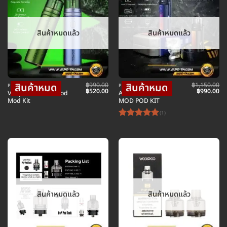
สินค้าหมดแล้ว
สินค้าหมดแล้ว
฿
990.00
฿
1,150.00
POD พอตบุหรี่ไฟฟ้า
POD พอตบุหรี่ไฟฟ้า
Original
Current
Original
Cu
฿
520.00
฿
990.00
Voopoo Doric 60 Pod
ARGUS PRO 80W
price
price
price
pr
Mod Kit
MOD POD KIT
was:
is:
was:
is:
฿990.00.
฿520.00.
฿1,150.00.
฿9
(1)
ให้คะแนน
5
ตั้งแต่ 1-
5 คะแนน
สินค้าหมดแล้ว
สินค้าหมดแล้ว