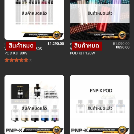
สินค้าหมดแล้ว
สินค้าหมดแล้ว
฿
1,290.00
฿
1,090.00
POD พอตบุหรี่ไฟฟ้า
POD พอตบุหรี่ไฟฟ้า
Original
Cu
฿
890.00
VOOPOO DRAG H80S
VOOPOO MUSKET
price
pr
POD KIT 80W
POD KIT 120W
was:
is:
฿1,090.00.
฿8
(1)
ให้คะแนน
5
ตั้งแต่ 1-
5 คะแนน
สินค้าหมดแล้ว
สินค้าหมดแล้ว