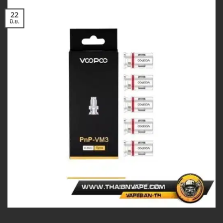
22
มิ.ย.