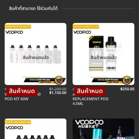
สินค้าที่สามารถ ใช้ร่วมกันได้
สินค้าหมดแล้ว
สินค้าหมดแล้ว
฿
1,290.00
฿
250.00
POD พอตบุหรี่ไฟฟ้า
COIL คอยล์บุหรี่ไฟฟ้า
Original
Current
฿
1,150.00
VOOPOO DRAG E60
แท็งค์สำรอง PNP II
price
price
POD KIT 60W
REPLACEMENT POD
was:
is:
4.5ML
฿1,290.00.
฿1,150.00.