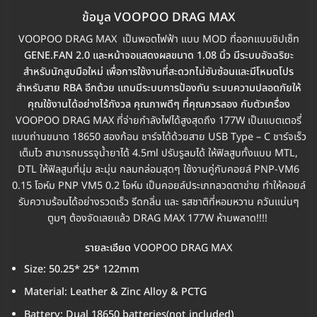
ข้อมูล VOOPOO DRAG MAX
VOOPOO DRAG MAX เป็นพอตไฟฟ้า แบบ MOD ที่ออกแบบชิปเซ็ท
GENE.FAN 2.0 และหน้าจอแสดงผลขนาด 1.08 นิ้ว มีระบบอัจฉริยะ
สำหรับนักสูบมือใหม่ เพื่อการใช้งานที่สะดวกไม่ซับซ้อนและมีโหมดโปร
สำหรับสาย RBA อีกด้วย แถมมีระบบการป้องกัน ระบบความปลอดภัยให้
คุณใช้งานได้อย่างไร้กังวล คุณภาพดีๆ ที่คุณควรลอง กับตัวเครื่อง
VOOPOO DRAG MAX ที่จ่ายกำลังไฟได้สูงสุดถึง 177W เป็นแบตเตอรี่
แบบถ่านขนาด 18650 สองก้อน ชาร์จได้ด้วยสาย USB Type – C ชาร์จเร็ว
เต็มไว สามารถบรรจุน้ำยาได้ 4.5ml ปรับรูลมได้ ให้ฟิลสูบทั้งแบบ MTL,
DTL ให้ฟิลสูบที่นุ่ม ละมุ่น กลมกล่อมสุดๆ ใช้งานคู่กับคอยล์ PNP-VM6
0.15 โอห์ม PNP VM5 0.2 โอห์ม เป็นคอยล์ประเภทลวดตาข่าย ทำให้คอยล์
รับความร้อนได้อย่างรวดเร็ว รีดกลิ่น และ รสชาติที่หอมหวาน ควันแน่นๆ
ตูมๆ ต้องจัดเลยแล้ว DRAG MAX 177W ห้ามพลาด!!!!
รายละเอียด
VOOPOO DRAG MAX
Size: 50.25* 25* 122mm
Material: Leather & Zinc Alloy & PCTG
Battery: Dual 18650 batteries(not included)