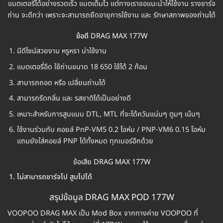
แบตเตอรี่ได้อย่างรวดเร็ว แบตเต็มไว แต่ทางเราขอแนะนำให้ใช้งาน รางชาร์จ
ถ่าน จะดีกว่า เพราะจะสามารถยืดอายุการใช้งาน และ รักษาสภาพของถ่านได้
ข้อดี
DRAG MAX 177W
มีดีไซน์สวยงาม หรูหรา น่าใช้งาน
แบตเตอรี่อึด ใช้ถ่านขนาด 18 650 ใช้ได้ 2 ก้อน
สามารถถอด หรือ เปลี่ยนถ่านได้
สามารถรีดกลิ่น และ รสชาติได้เป็นอย่างดี
เหมาะสำหรับการสูบแบบ DTL, MTL ที่จะได้ควันแน่นๆ ตูมๆ
เน้นๆ
ใช้งานร่วมกับ คอยล์ PnP-VM5 0.2 โอห์ม / PNP-VM6 0.15 โอห์ม
แถมยังใส่คอยล์ PNP ได้ทั้งหมด ทุกเบอร์อีกด้วย
ข้อเสีย DRAG MAX 177W
ไม่สามารถชาร์จไป สูบไปได้
สรุปข้อมูล DRAG MAX POD 177W
VOOPOO DRAG MAX
เป็น Mod Box จากทางค่าย VOOPOO ที่