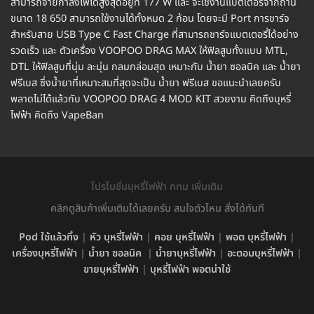
สามารถจ่ายกำลังไฟได้สูงสุดอยู่ที่ 177 W และ จะใช้งานแบตเตอรี่จากถ่าน
ขนาด 18 650 สามารถใช้งานได้ทั้งหมด 2 ก้อน โดยจะมี Port การชาร์จ
สำหรับสาย USB Type C Fast Charge ที่สามารถชาร์จแบตเตอรี่ได้อย่าง
รวดเร็ว และ ตัวเครื่อง VOOPOO DRAG MAX ให้ฟิลสูบทั้งแบบ MTL,
DTL ให้ฟิลสูบที่นุ่ม ละมุ่น กลมกล่อมสุด เหมาะกับ น้ำยา ซอลนิค และ น้ำยา
ฟรีเบส ซึ่งน้ำยาที่เหมาะสมที่สุดจะเป็น น้ำยา ฟรีเบส ขอแนะนำเลยครับ
พลาดไม่ได้แล้วกับ VOOPOO DRAG 4 MOD KIT สวยงาม คิดถึงบุหรี่
ไฟฟ้า คิดถึง VapeBan
โปรโมชั่นบุหรี่ไฟฟ้า กทม เพิ่มเติม
คลิกดูสินค้าเพิ่มเติมได้เลยครับ สนใจตัวไหน สั่งได้ทันที
Pod ใช้แล้วทิ้ง
|
หัว บุหรี่ไฟฟ้า
|
คอย บุหรี่ไฟฟ้า
|
พอต บุหรี่ไฟฟ้า
|
เครื่องบุหรี่ไฟฟ้า
|
น้ำยา ซอลนิค
|
น้ำยาบุหรี่ไฟฟ้า
|
อะตอมบุหรี่ไฟฟ้า
|
ขายบุหรี่ไฟฟ้า
|
บุหรี่ไฟฟ้า พอตน่าใช้