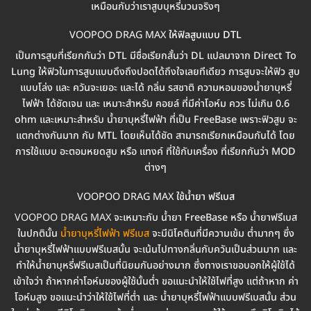
เหมือนกับว่าเราสูบบุหรี่มวนจริงๆ
VOOPOO DRAG MAX
ให้ฟิลสูบแบบ DTL
เป็นการสูบที่เรียกกันว่า DTL มีชื่อเรียกสั้นว่า DL แปลมาจาก Direct To
Lung ให้ฟิวในการสูบแบบดึงถึงปอดได้ถึงใจเลยทีเดียว การสูบจะให้ฟิว สูบ
แบบโล่ง และ ควันจะเยอะ และได้ กลิ่น รสชาติ ความหอมของน้ำยาบุหรี่
ไฟฟ้า ได้ชัดเจน และ เหมาะสำหรับ คอยล์ ที่มีค่าโอห์ม ควร ไม่เกิน 0.6
ohm และเหมาะสำหรับ น้ำยาบุหรี่ไฟฟ้า ที่เป็น FreeBase เพราะฟิวสูบ จะ
แตกต่างกันมาก กับ MTL โดยเห็นได้ชัด สามารถเรียกเหมือนกันได้ โดย
การใช้แบบ อะตอมหยดสูบ หรือ แทงค์ ที่ใช้กับเครื่อง ที่เรียกกันว่า MOD
ต่างๆ
VOOPOO DRAG MAX
ใช้น้ำยา ฟรีเบส
VOOPOO DRAG MAX
จะเหมาะกับ น้ำยา FreeBase หรือ น้ำยาฟรีเบส
ในปกตินั้น
น้ำยาบุหรี่ไฟฟ้า ฟรีเบส
จะมีนิโคตินที่มีความเข้ม ต่ำมากๆ ซึ่ง
น้ำยาบุหรี่ไฟฟ้าแบบฟรีเบสนั้น จะเน้นไปทางกลิ่นกับควันเป็นส่วนมาก และ
ทำให้น้ำยาบุหรี่ฟรีเบสเป็นที่นิยมกันอย่างมาก ซึ่งทางเราขอบอกให้ผู้ใช้ได้
เข้าใจว่า ถ้าหากค่าโอห์มของผู้ใช้นั้นต่ำ ขอแนะนำให้ใช้ไฟที่สูง แต่ถ้าหาก ค่า
โอห์มสูง ขอแนะนำว่าให้ใช้ไฟที่ต่ำ และ น้ำยาบุหรี่ไฟฟ้าแบบฟรีเบสนั้น ส่วน