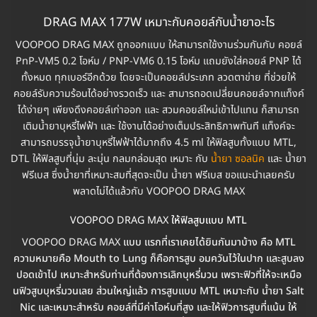
DRAG MAX 177W เหมาะกับคอยล์กับน้ำยาอะไร
VOOPOO DRAG MAX ถูกออกแบบ ให้สามารถใช้งานร่วมกันกับ คอยล์
PnP-VM5 0.2 โอห์ม / PNP-VM6 0.15 โอห์ม แถมยังใส่คอยล์ PNP ได้
ทั้งหมด ทุกเบอร์อีกด้วย โดยจะเป็นคอยล์ประเภท ลวดตาข่าย ที่ช่วยให้
คอยล์รับความร้อนได้อย่างรวดเร็ว และ สามารถอดเปลี่ยนคอยล์จากแท็งค์
ได้ง่ายๆ เพียงดึงคอยล์เก่าออก และ สวมคอยล์ใหม่เข้าไปแทน ก็สามารถ
เติมน้ำยาบุหรี่ไฟฟ้า และ ใช้งานได้อย่างเต็มประสิทธิภาพทันที แท็งค์จะ
สามารถบรรจุน้ำยาบุหรี่ไฟฟ้าได้มากถึง 4.5 ml ให้ฟิลสูบทั้งแบบ MTL,
DTL ให้ฟิลสูบที่นุ่ม ละมุ่น กลมกล่อมสุด เหมาะ กับ
น้ำยา ซอลนิค
และ น้ำยา
ฟรีเบส ซึ่งน้ำยาที่เหมาะสมที่สุดจะเป็น น้ำยา ฟรีเบส ขอแนะนำเลยครับ
พลาดไม่ได้แล้วกับ VOOPOO DRAG MAX
VOOPOO DRAG MAX
ให้ฟิลสูบแบบ MTL
VOOPOO DRAG MAX
แบบ แรกที่เราเคยได้ยินกันมาบ้าง คือ MTL
ความหมายคือ Mouth to Lung ก็คือการสูบ อมควันไว้ในปาก และสูบลง
ปอดเข้าไป เหมาะสำหรับท่านที่ต้องการเลิกบุหรี่มวน เพราะฟิวที่ให้จะเหมือ
นฟิวสูบบุหรี่มวนเลย ส่วนใหญ่แล้ว การสูบแบบ MTL เหมาะกับ น้ำยา Salt
Nic และเหมาะสำหรับ คอยล์ที่มีค่าโอห์มที่สูง และให้ฟิวการสูบที่แน้น ให้