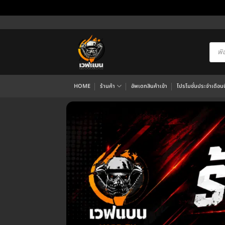
ข้าม
ไป
ยัง
Produ
searc
เนื้อหา
HOME
ร้านค้า
อัพเดทสินค้าเข้า
โปรโมชั่นประจำเดือนนี