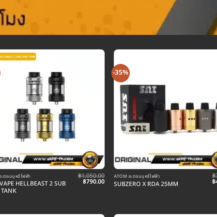
-35%
฿
1,050.00
฿
ะตอมบุหรี่ไฟฟ้า
ATOM อะตอมบุหรี่ไฟฟ้า
Original
Current
O
฿
790.00
฿
VAPE HELLBEAST 2 SUB
SUBZERO X RDA 25MM
price
price
p
 TANK
was:
is:
w
฿1,050.00.
฿790.00.
฿