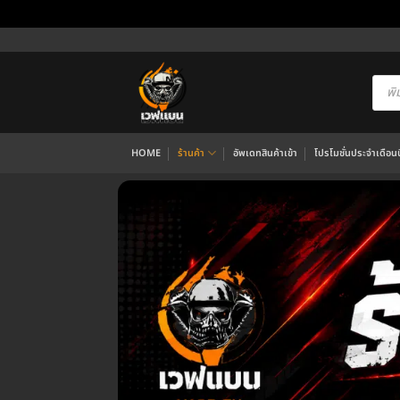
ข้าม
ไป
ยัง
Produ
searc
เนื้อหา
HOME
ร้านค้า
อัพเดทสินค้าเข้า
โปรโมชั่นประจำเดือนนี