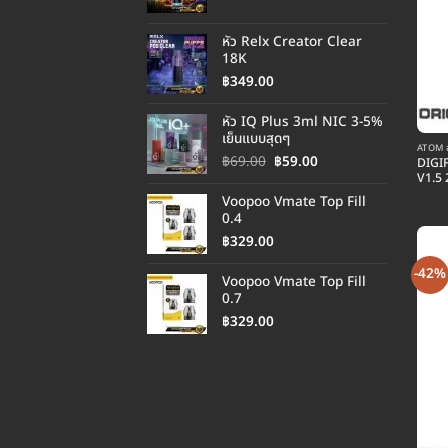
หัว Relx Creator Clear
18K
฿
349.00
หัว IQ Plus 3ml NIC 3-5%
เย็นแบบสุดๆ
ATOM อ
Original
Current
฿
69.00
฿
59.00
DIGI
V1.5
price
price
was:
is:
Voopoo Vmate Top Fill
฿69.00.
฿59.00.
0.4
฿
329.00
-42%
Voopoo Vmate Top Fill
0.7
฿
329.00