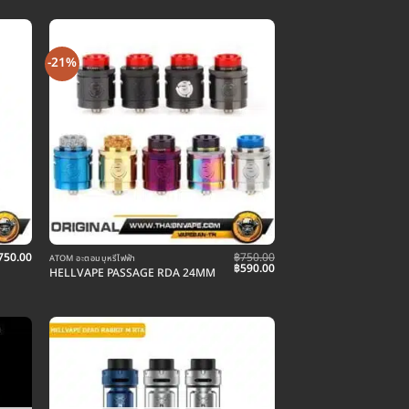
-21%
750.00
฿
750.00
ATOM อะตอมบุหรี่ไฟฟ้า
Original
Current
฿
590.00
HELLVAPE PASSAGE RDA 24MM
price
price
was:
is:
฿750.00.
฿590.00.