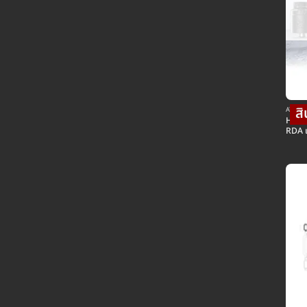
ATOM อ
HELL
RDA แ