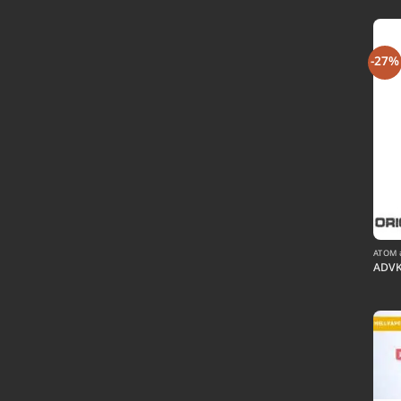
-27%
ATOM อ
ADVK