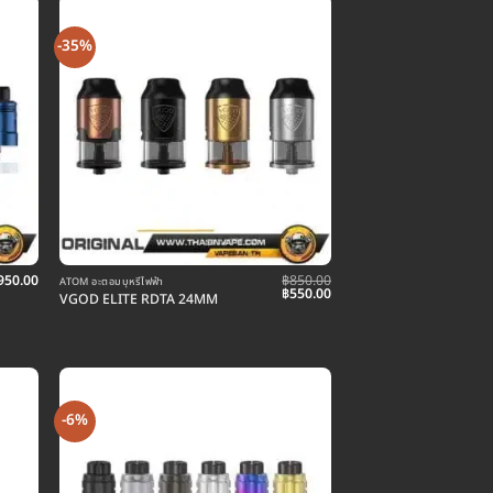
-35%
950.00
฿
850.00
ATOM อะตอมบุหรี่ไฟฟ้า
Original
Current
฿
550.00
VGOD ELITE RDTA 24MM
price
price
was:
is:
฿850.00.
฿550.00.
-6%