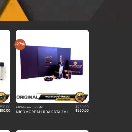
-27%
750.00
฿
750.00
ATOM อะตอมบุหรี่ไฟฟ้า
riginal
Current
Original
Current
490.00
฿
550.00
NICOMORE M1 RDA RDTA 2ML
rice
price
price
price
as:
is:
was:
is:
750.00.
฿490.00.
฿750.00.
฿550.00.