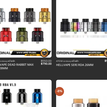
฿
950.00
฿
ะตอมบุหรี่ไฟฟ้า
ATOM อะตอมบุหรี่ไฟฟ้า
Original
Current
฿
790.00
VAPE DEAD RABBIT MAX
HELLVAPE SERI RDA 26MM
price
price
 28MM
was:
is:
฿950.00.
฿790.00.
-8%