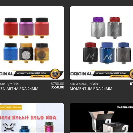
฿
750.00
฿
ะตอมบุหรี่ไฟฟ้า
ATOM อะตอมบุหรี่ไฟฟ้า
Original
Current
฿
550.00
EN ARTHA RDA 24MM
MOMENTUM RDA 24MM
price
price
was:
is:
฿750.00.
฿550.00.