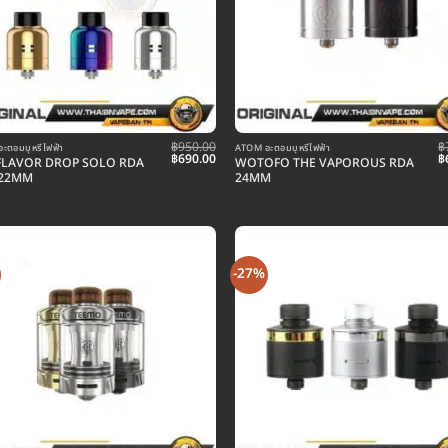
฿
950.00
฿
ะตอมบุหรี่ไฟฟ้า
ATOM อะตอมบุหรี่ไฟฟ้า
Original
Current
O
฿
690.00
฿
FLAVOR DROP SOLO RDA
WOTOFO THE VAPOROUS RDA
price
price
p
 22MM
24MM
was:
is:
w
฿950.00.
฿690.00.
฿
-27%