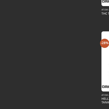
ATOM อ
THC 
-28%
ATOM อ
HELL
TAN