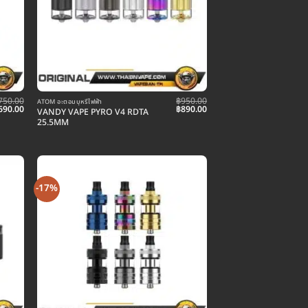
750.00
฿
950.00
ATOM อะตอมบุหรี่ไฟฟ้า
riginal
Current
Original
Current
690.00
฿
890.00
VANDY VAPE PYRO V4 RDTA
rice
price
price
price
25.5MM
as:
is:
was:
is:
750.00.
฿690.00.
฿950.00.
฿890.00.
-17%