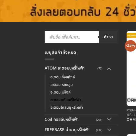
Products
search
ค้าหา
-25%
เมนูสินค้าทั้งหมด
ATOM อะตอมบุหรี่ไฟฟ้า
(77)
อะตอม กึ่งแท็งค์
อะตอม หยดสูบ
อะตอม แท็งค์
อะตอมแท้ บุหรี่ไฟฟ้า
อะตอมโคลนบุหรี่ไฟฟ้า
ATOM อ
HELL
Coil คอยล์บุหรี่ไฟฟ้า
OHM
(268)
FREEBASE น้ำยาบุหรี่ไฟฟ้า
(432)