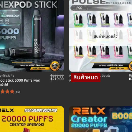
สินค้าหมดแล้ว
฿
259.00
฿
ใช้แล้วทิ้ง
POD พอตใช้แล้วทิ้ง แบบเปลี่ยนหัว
Original
Current
O
฿
219.00
฿
d Stick 5000 Puffs พอต
หัว Jues Pulse 15k
price
price
p
นหัวได้
was:
is:
w
฿259.00.
฿219.00.
฿
(45)
้คะแนน
้งแต่ 1-
 คะแนน