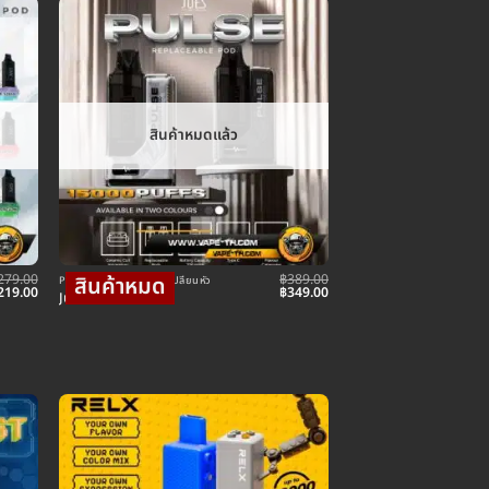
สินค้าหมดแล้ว
279.00
฿
389.00
POD พอตใช้แล้วทิ้ง แบบเปลี่ยนหัว
riginal
Current
Original
Current
219.00
฿
349.00
Jues Pulse 15k Kit
rice
price
price
price
as:
is:
was:
is:
279.00.
฿219.00.
฿389.00.
฿349.00.