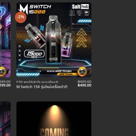
-2%
349.00
฿
499.00
POD พอตใช้แล้วทิ้ง แบบเปลี่ยนหัว
riginal
Current
Original
Current
299.00
฿
490.00
M Switch 15K รุ่นใหม่เครื่องดำ!!!
rice
price
price
price
as:
is:
was:
is:
349.00.
฿299.00.
฿499.00.
฿490.00.