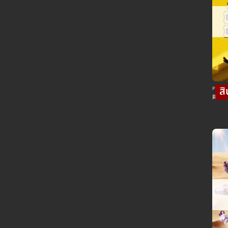
POD พอต
Relx 