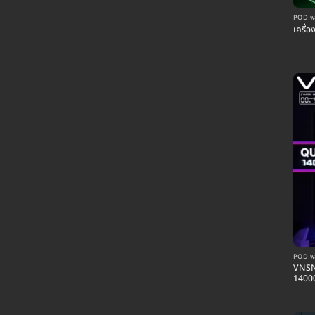
POD พอต
เครื่
POD พอต
VNSN
1400