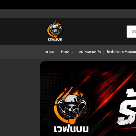
ข้าม
ไป
ยัง
Produ
searc
เนื้อหา
HOME
ร้านค้า
อัพเดทสินค้าเข้า
โปรโมชั่นประจำเดือนนี