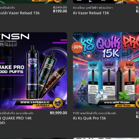
฿
249.00
฿
ใช้แล้วทิ้ง
หัวเปลี่ยน บุหรี่ไฟฟ้า พร้อมน้ำยา
Original
Current
O
฿
199.00
฿
องเปล่า Vazer Reload 15k
หัว Vazer Reload 15K
price
price
p
was:
is:
w
฿249.00.
฿199.00.
฿
-30%
฿
9,999.00
฿
ใช้แล้วทิ้ง แบบเปลี่ยนหัว
POD พอตใช้แล้วทิ้ง แบบเปลี่ยนหัว
O
฿
 QUAKE PRO 14K
หัว Ks Quik Pro 15k
p
0คำ
w
฿