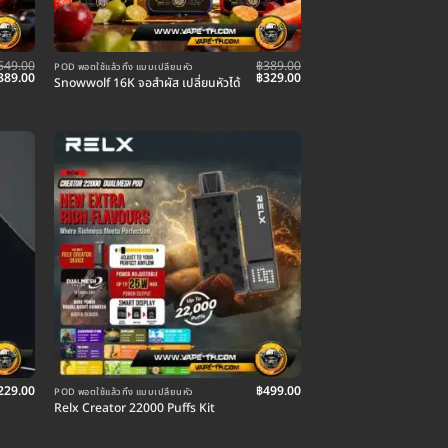
549.00
฿
389.00
POD พอตใช้แล้วทิ้ง แบบเปลี่ยนหัว
riginal
Current
Original
Current
389.00
฿
329.00
Snowwolf 16K จอสำผัส เปลี่ยนหัวได้
rice
price
price
price
as:
is:
was:
is:
549.00.
฿389.00.
฿389.00.
฿329.00.
229.00
฿
499.00
POD พอตใช้แล้วทิ้ง แบบเปลี่ยนหัว
Relx Creator 22000 Puffs Kit