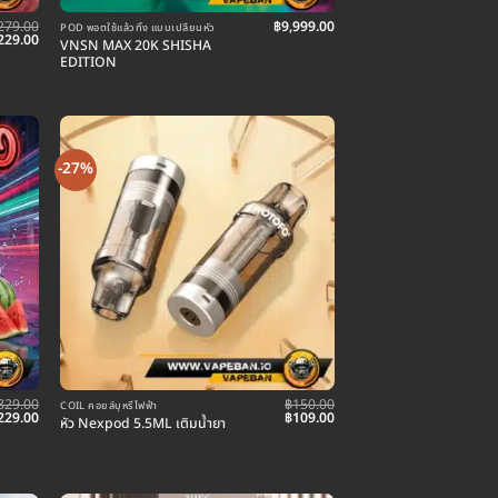
279.00
฿
9,999.00
POD พอตใช้แล้วทิ้ง แบบเปลี่ยนหัว
riginal
Current
229.00
VNSN MAX 20K SHISHA
rice
price
EDITION
as:
is:
279.00.
฿229.00.
-27%
329.00
฿
150.00
COIL คอยล์บุหรี่ไฟฟ้า
riginal
Current
Original
Current
229.00
฿
109.00
หัว Nexpod 5.5ML เติมน้ำยา
rice
price
price
price
as:
is:
was:
is:
329.00.
฿229.00.
฿150.00.
฿109.00.