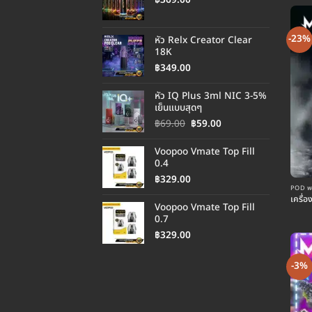
-23%
หัว Relx Creator Clear
18K
฿
349.00
หัว IQ Plus 3ml NIC 3-5%
เย็นแบบสุดๆ
Original
Current
฿
69.00
฿
59.00
price
price
was:
is:
Voopoo Vmate Top Fill
฿69.00.
฿59.00.
0.4
฿
329.00
POD พอต
เครื่
Voopoo Vmate Top Fill
0.7
฿
329.00
-3%