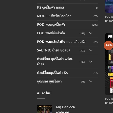
KS บุหรี่ไฟฟ้า เคเอส
(8)
MOD บุหรี่ไฟฟ้าม็อดบ๊อก
(76)
POD พอต
หัว R
POD พอตบุหรี่ไฟฟ้า
(206)
POD พอตใช้แล้วทิ้ง
(135)
POD พอตใช้แล้วทิ้ง แบบเปลี่ยนหัว
(27)
-14%
SALTNIC น้ำยา ซอลนิค
(307)
หัวเปลี่ยน บุหรี่ไฟฟ้า พร้อม
(137)
น้ำยา
หัวเปลี่ยนบุหรี่ไฟฟ้า Ks
(18)
อุปกรณ์ บุหรี่ไฟฟ้า
(78)
สินค้าใหม่
POD พอต
หัว R
Mq Bar 22K
฿
369.00