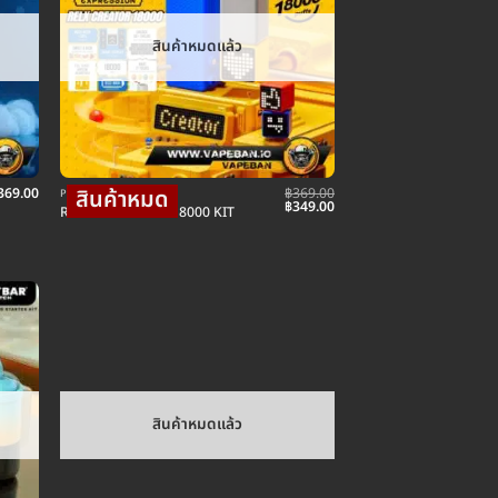
สินค้าหมดแล้ว
369.00
฿
369.00
POD พอตใช้แล้วทิ้ง
Original
Current
฿
349.00
Relx Creator 18K 18000 KIT
price
price
was:
is:
฿369.00.
฿349.00.
สินค้าหมดแล้ว