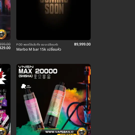
399.00
฿
9,999.00
POD พอตใช้แล้วทิ้ง แบบเปลี่ยนหัว
riginal
Current
329.00
Marbo M bar 15k เปลี่ยนหัว
rice
price
as:
is:
399.00.
฿329.00.