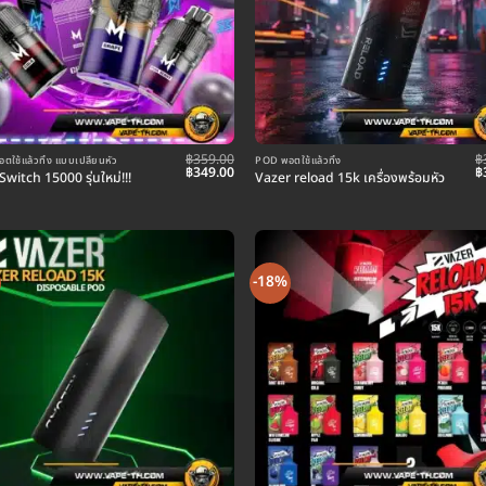
฿
359.00
฿
ใช้แล้วทิ้ง แบบเปลี่ยนหัว
POD พอตใช้แล้วทิ้ง
Original
Current
O
฿
349.00
฿
Switch 15000 รุ่นใหม่!!!
Vazer reload 15k เครื่องพร้อมหัว
price
price
p
was:
is:
w
฿359.00.
฿349.00.
฿
-18%