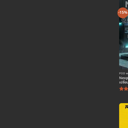
-15%
POD พอต
Nexpo
เปลี่ย
ให
5
ตั
5