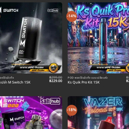
-14%
฿
299.00
฿
ใช้แล้วทิ้ง
POD พอตใช้แล้วทิ้ง แบบเปลี่ยนหัว
Original
Current
O
฿
229.00
฿
องเปล่า M Switch 15K
Ks Quik Pro Kit 15K
price
price
p
was:
is:
w
฿299.00.
฿229.00.
฿
-18%