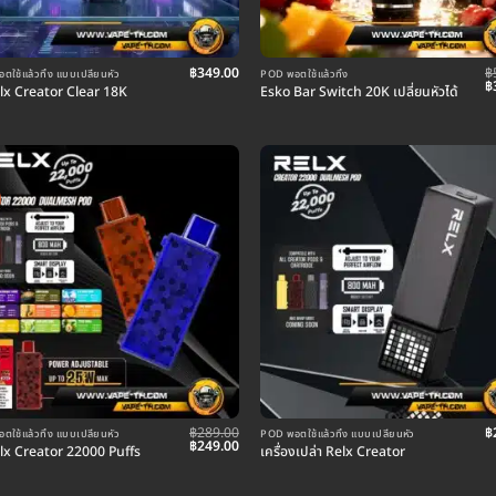
฿
349.00
฿
ใช้แล้วทิ้ง แบบเปลี่ยนหัว
POD พอตใช้แล้วทิ้ง
O
฿
elx Creator Clear 18K
Esko Bar Switch 20K เปลี่ยนหัวได้
p
w
฿
฿
289.00
฿
ใช้แล้วทิ้ง แบบเปลี่ยนหัว
POD พอตใช้แล้วทิ้ง แบบเปลี่ยนหัว
Original
Current
฿
249.00
elx Creator 22000 Puffs
เครื่องเปล่า Relx Creator
price
price
was:
is:
฿289.00.
฿249.00.