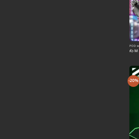
POD พอต
หัว M 
-20%