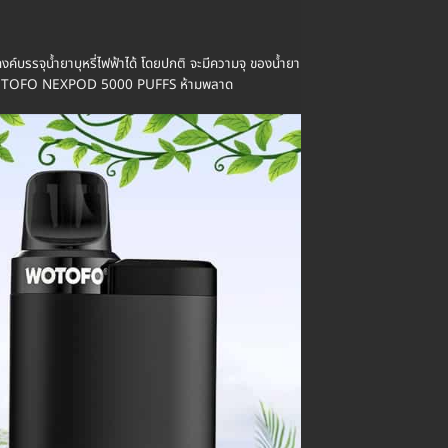
รรจุน้ำยาบุหรี่ไฟฟ้าได้ โดยปกติ จะมีความจุ ของน้ำยา
วทิ้ง WOTOFO NEXPOD 5000 PUFFS ห้ามพลาด