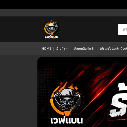
ข้าม
ไป
ยัง
Produ
searc
เนื้อหา
HOME
ร้านค้า
อัพเดทสินค้าเข้า
โปรโมชั่นประจำเดือนนี