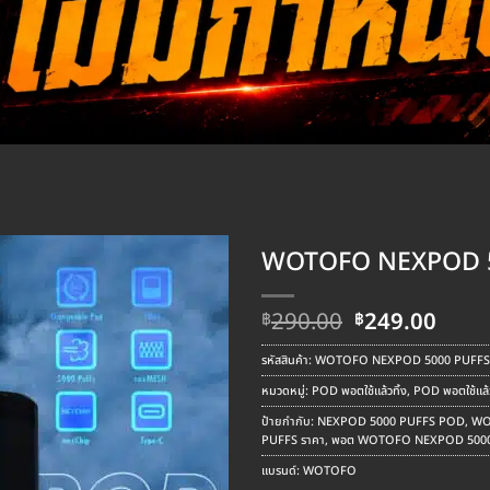
WOTOFO NEXPOD 5
Original
Curr
290.00
249.00
฿
฿
price
pric
was:
is:
รหัสสินค้า:
WOTOFO NEXPOD 5000 PUFFS
฿290.00.
฿249
หมวดหมู่:
POD พอตใช้แล้วทิ้ง
,
POD พอตใช้แล้ว
ป้ายกำกับ:
NEXPOD 5000 PUFFS POD
,
WO
PUFFS ราคา
,
พอต WOTOFO NEXPOD 5000
แบรนด์:
WOTOFO