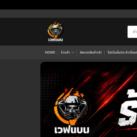
ข้าม
ไป
ยัง
Produ
searc
เนื้อหา
HOME
ร้านค้า
อัพเดทสินค้าเข้า
โปรโมชั่นประจำเดือนนี