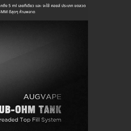
ถึง 5 ml เลยทีเดียว และ จะใช้ คอยล์ ประเภท ขดลวด
4MM ดีสุดๆ ห้ามพลาด