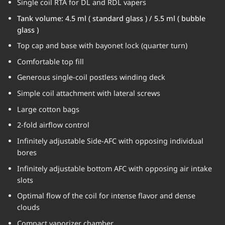
Single coil RTA for DL and RDL vapers
Tank volume: 4.5 ml ( standard glass ) / 5.5 ml ( bubble
glass )
Top cap and base with bayonet lock (quarter turn)
Comfortable top fill
Generous single-coil postless winding deck
Simple coil attachment with lateral screws
Large cotton bags
2-fold airflow control
Infinitely adjustable Side-AFC with opposing individual
bores
Infinitely adjustable bottom AFC with opposing air intake
slots
Optimal flow of the coil for intense flavor and dense
clouds
Compact vaporizer chamber