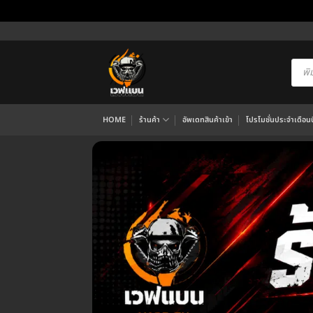
ข้าม
ไป
ยัง
Produ
searc
เนื้อหา
HOME
ร้านค้า
อัพเดทสินค้าเข้า
โปรโมชั่นประจำเดือนนี