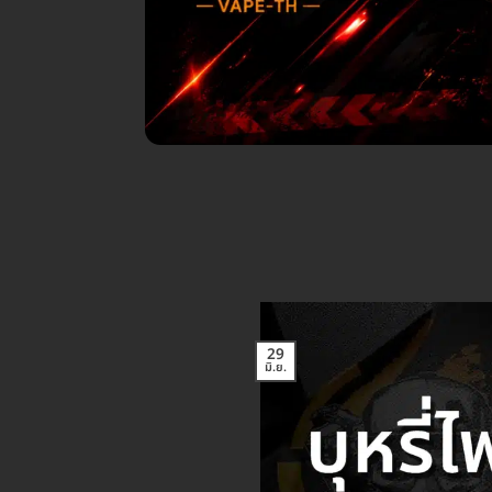
29
มิ.ย.