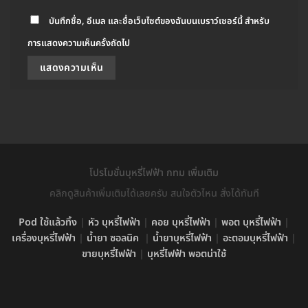
บันทึกชื่อ, อีเมล และชื่อเว็บไซต์ของฉันบนเบราว์เซอร์นี้ สำหรับ
การแสดงความเห็นครั้งถัดไป
โปรโมชั่นบุหรี่ไฟฟ้า กทม เพิ่มเติม
คลิกดูสินค้าเพิ่มเติมได้เลยครับ สนใจตัวไหน สั่งได้ทันที
Pod ใช้แล้วทิ้ง
|
หัว บุหรี่ไฟฟ้า
|
คอย บุหรี่ไฟฟ้า
|
พอต บุหรี่ไฟฟ้า
|
เครื่องบุหรี่ไฟฟ้า
|
น้ำยา ซอลนิค
|
น้ำยาบุหรี่ไฟฟ้า
|
อะตอมบุหรี่ไฟฟ้า
|
ขายบุหรี่ไฟฟ้า
|
บุหรี่ไฟฟ้า พอตน่าใช้