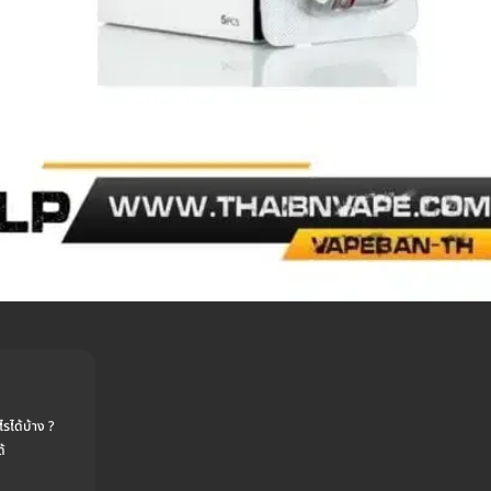
รได้บ้าง ?
ด้