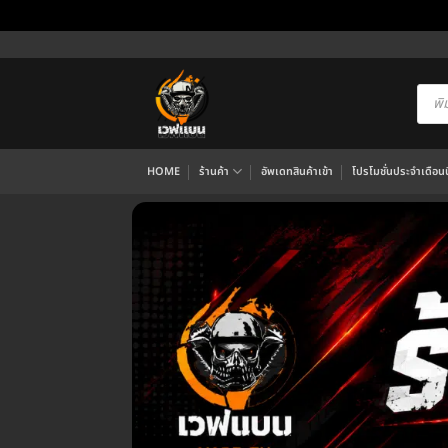
ข้าม
ไป
ยัง
Produ
searc
เนื้อหา
HOME
ร้านค้า
อัพเดทสินค้าเข้า
โปรโมชั่นประจำเดือนนี