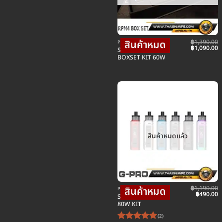
฿
1,390.00
POD พอตบุหรี่ไฟฟ้า
Original
C
฿
1,090.00
SMOK RPM 4 POD
price
p
BOXSET KIT 60W
was:
is
฿1,390.00.
฿
สินค้าหมดแล้ว
฿
1,190.00
POD พอตบุหรี่ไฟฟ้า
Original
C
฿
490.00
SMOK G-PRIV PRO
price
p
80W KIT
was:
is
฿1,190.00
฿
(2)