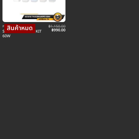
฿
1,150.00
POD พอตบุหรี่ไฟฟ้า
urrent
Original
Current
฿
990.00
SMOK RPM 4 POD KIT
ice
price
price
60W
was:
is:
.
90.00.
฿1,150.00.
฿990.00.