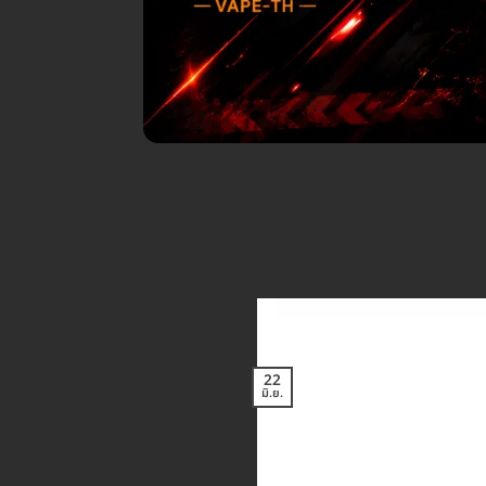
22
มิ.ย.