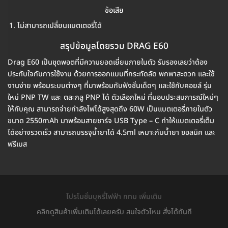
ข้อเสีย
ไม่สามารถเปลี่ยนแบตเตอรี่ได้
สรุปข้อมูลโดยรวม DRAG E60
Drag E60 เป็นชุดพอตที่มีความยอดเยี่ยมภายในตัว รับรองเลยว่าต้อง
ประทับใจกับการใช้งาน ด้วยการออกแบบที่กระทัดลัด พกพาสะดวก และใช้
งานง่าย พร้อมระบบต่างๆ ที่มาพร้อมกับฟังชั่นเด็ดๆ และใช้กับคอยล์ รุ่น
ใหม่ PNP TW และ ตละกลู PNP ได้ ตัวเลือกใหม่ ที่มอบประสบการณ์ใหม่ๆ
ให้กับคุณ สามารถจ่ายกำลังไฟได้สูงสุดถึง 60W เป็นแบตเตอรี่ภายในตัว
ขนาด 2550mAh มาพร้อมสายชาร์จ USB Type – C ทำให้แบตเตอรี่เต็ม
ได้อย่างรวดเร็ว สามารถบรรจุน้ำยาได้ 4.5ml เหมาะกับน้ำยา ซอลนิค และ
ฟรีเบส
โปรโมชั่นบุหรี่ไฟฟ้า กทม เพิ่มเติม
คลิกดูสินค้าเพิ่มเติมได้เลยครับ สนใจตัวไหน สั่งได้ทันที