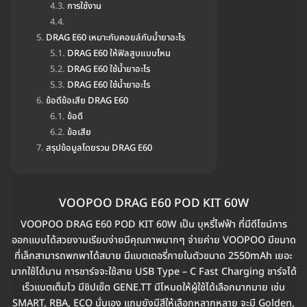
การใช้งาน
DRAG E60 เหมาะกับคอยล์กับน้ำยาอะไร
DRAG E60 ให้ฟิลสูบแบบไหน
DRAG E60 ใช้น้ำยาอะไร
DRAG E60 ใช้น้ำยาอะไร
ข้อดีข้อเสีย DRAG E60
ข้อดี
ข้อเสีย
สรุปข้อมูลโดยรวม DRAG E60
VOOPOO DRAG E60 POD KIT 60W
VOOPOO DRAG E60 POD KIT 60W เป็น บุหรี่ไฟฟ้า ที่มีดีไซน์การ
ออกแบบได้สวยงามเรียบง่ายมีคุณภาพมากๆ จ่ายค่าย VOOPOO มีขนาด
ที่เล็กสามารถพกพาได้สบาย มีแบตเตอรี่ภายในตัวขนาด 2550mAh เยอะ
มากใช้ได้นาน การชาร์จจะใช้สาย USB Type – C Fast Charging ชาร์จได้
เร็วแบตเต็มไว มีชิปเซ็ต GENE.TT มีโหมดให้ผู้ใช้ได้เลือกมากมาย เช่น
SMART, RBA, ECO นั่นเอง แถมยังมีสีให้เลือกหลากหลาย จะมี Golden,