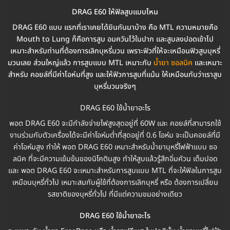
DRAG E60 ให้ฟิลสูบแบบไหน
DRAG E60 แบบ แรกที่เราเคยได้ยินกันมาบ้าง คือ MTL ความหมายคือ
Mouth to Lung ก็คือการสูบ อมควันไว้ในปาก และสูบลงปอดเข้าไป
เหมาะสำหรับท่านที่ต้องการเลิกบุหรี่มวน เพราะฟิวที่ให้จะเหมือนฟิวสูบบุหรี่
มวนเลย ส่วนใหญ่แล้ว การสูบแบบ MTL เหมาะกับ
น้ำยา ซอลนิค
และเหมาะ
สำหรับ คอยล์ที่มีค่าโอห์มที่สูง และให้ฟิวการสูบที่แน้น ให้เหมือนกับว่าเราสูบ
บุหรี่มวนจริงๆ
DRAG E60 ใช้น้ำยาอะไร
พอต DRAG E60 จะมีกำลังจ่ายไฟสูงสุดอยู่ที่ 60W และ คอยล์ที่สามารถใช้
งานร่วมกับตัวเครื่องได้จะมีค่าโอห์มต่ำที่สุดอยู่ที่ 0.6 โอห์ม จะเป็นคอยล์ที่มี
ค่าโอห์มสูง ทำให้ พอต DRAG E60 เหมาะสำหรับน้ำยาบุหรี่ไฟฟ้าแบบ ซอ
ลนิค ที่จะมีความเข้มข้นของนิโคตินสูง ทำให้สูบแล้วรู้สึกอิ่มคัวน เต็มปอด
และ พอต DRAG E60 จะเหมาะสำหรับการสูบแบบ MTL ที่จะให้ฟิลในการสูบ
เหมือนบุหรี่ทั่วไป เหมาะสมกับผู้ใช้ที่ต้องการเลิกบุหรี่ หรือ ต้องการเปลี่ยน
รสชาติของบุหรี่ทั่วไป ที่มีแต่ความขมอย่างเดียว
DRAG E60 ใช้น้ำยาอะไร