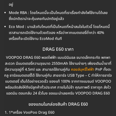
อยู่
Mode RBA : โดยโหมดนี้จะเป็นโหมดที่เราเรื่องกำลังไฟใช้งานได้เลย
ซึ่งปกติเราน่าจะคุ้นเคยกันปกติอยู่แล้ว
Eco Mod : มาแล้วกับโหมดที่เป็นโหมดที่หน้าสนใจในตัวนี้ โดยโหมดนี้
เราสามารถเปิดใช้งานด้วยตัวเอง หรือว่าหากแบตเตอรี่ต่ำกว่า 40%
เครื่องก็จะเปิดใช้งาน EcoMod ทันที
DRAG E60 ราคา
VOOPOO DRAG E60 พอตไฟฟ้า แบบมินิมอล ขนาดเล็กกระทัด พกพา
สะดวก มีแบตเตอรี่ความจุขนาด 2550mAh ใช้งานง่ายๆ เพียงเติมน้ำยาที่
มีความจุอยู่ที่ 4.5ml และ สามารถใช้งานคู่กับ
คอยล์บุหรี่ไฟฟ้า
PnP ทั้งตะ
กลู ชาร์จแบตเตอรี่ได้ ใช้งานคู่กับ สายชาร์จ USB Type – C ทำให้การชาร์จ
แบตเตอรี่ เต็มได้อย่างรวดเร็ว ของแท้ 100% จากทางแบรนด์ VOOPOO
พร้อมจัดส่งให้ถึงมีลูกค้าทั่วประเทศ ภายในไม่ช้า คุณภาพดี ราคาถูก ส่งไว
แอดมิน ตอบกลับ 24 ชั่วโมง ขอแนะนำเลยครับ VOOPOO DRAG E60
ของแถมในกล่องสินค้า DRAG E60
1*เครื่อง VooPoo Drag E60