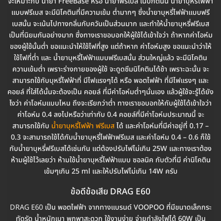
จะเหมาะกับ น้ำยา FreeBase หรือ น้ำยาฟรีเบส ในปกตินั้น น้ำยาบุหรี่ไฟฟ้า
แบบฟรีเบส จะมีนิโคตินที่มีความเข้ม ต่ำมากๆ ซึ่งน้ำยาบุหรี่ไฟฟ้าแบบฟรี
เบสนั้น จะเน้นไปทางกลิ่นกับควันเป็นส่วนมาก และทำให้น้ำยาบุหรี่ฟรีเบส
เป็นที่นิยมกันอย่างมาก ซึ่งทางเราขอบอกให้ผู้ใช้ได้เข้าใจว่า ถ้าหากค่าโอห์ม
ของผู้ใช้นั้นต่ำ ขอแนะนำให้ใช้ไฟที่สูง แต่ถ้าหาก ค่าโอห์มสูง ขอแนะนำว่าให้
ใช้ไฟที่ต่ำ และ น้ำยาบุหรี่ไฟฟ้าแบบฟรีเบสนั้น ส่วนใหญ่แล้ว จะมีนิโคติน
ความเข้มต่ำ เพราะร่างกายของผู้ใช้ จะดูดซึมนิโคตินได้ช้า เพราะฉะนั้น จะ
สามารถใช้กับบุหรี่ไฟฟ้าที่ มีไฟแรงๆได้ หรือ พอตไฟฟ้า ที่มีไฟแรงๆ และ
คอยล์ ที่ใส่ได้นั้นจะต้องเป็น คอยล์ ที่มีค่าโอห์มต่ำๆนั่นเอง แล้วผู้ใช้จะรู้ได้ยัง
ไงว่า ค่าโอห์มแบบไหน ถึงจะเรียกว่าต่ำ ทางเราขอบอกให้กับผู้ใช้ได้เข้าใจว่า
ค่าโอห์ม 0.4 ลงไปหรือว่าเท่ากับ 0.4 คอยล์ที่มีค่าโอห์มประมาณนี้ จะ
สามารถใช้กับ
น้ำยาบุหรี่ไฟฟ้า ฟรีเบส
ได้ และค่าโอห์มที่มีค่าอยู่ที่ 0.17 –
0.3 จะสามารถใช้ได้กับน้ำยาบุหรี่ไฟฟ้าฟรีเบส และค่าโอห์ม 0.4 – 0.6 ก็ใช้
กับน้ำยาบุหรี่ฟรีเบสได้เช่นกัน แต่ต้องปรับไฟไม่เกิน 25W และทางเราต้อง
ห้ามผู้ใช้ไว้เลยว่า ห้ามใช้น้ำยาบุหรี่ไฟฟ้าแบบ ซอลนิค กับตัวที่มี ค่านิโคติน
เข้มๆเกิน 25 ml และให้ปรับไฟไม่เกิน 14W ครับ
ข้อดีข้อเสีย DRAG E60
DRAG E60
เป็น พอตไฟฟ้า จากทางแบรนด์ VOOPOO ที่มีขนาดเล็กกระ
ทัดรัด น้ำหนักเบา พกพาสะดวก ใช้งานง่าย จ่ายกำลังไฟได้ 60W เป็น