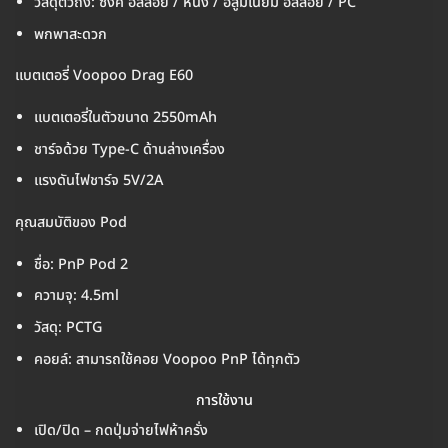
วัสดุตัวถัง: ซิงค์ อัลลอย / หนัง / อลูมิเนียม อัลลอย / PC
พกพาสะดวก
แบตเตอรี่ Voopoo Drag E60
แบตเตอรี่ในตัวขนาด 2550mAh
ชาร์จด้วย Type-C ด้านล่างเครื่อง
แรงดันไฟชาร์จ 5V/2A
คุณสมบัติของ Pod
ชื่อ: PnP Pod 2
ความจุ: 4.5ml
วัสดุ: PCTG
คอยล์: สามารถใช้คอย Voopoo PnP ได้ทุกตัว
การใช้งาน
เปิด/ปิด – กดปุ่มจ่ายไฟห้าครั่ง