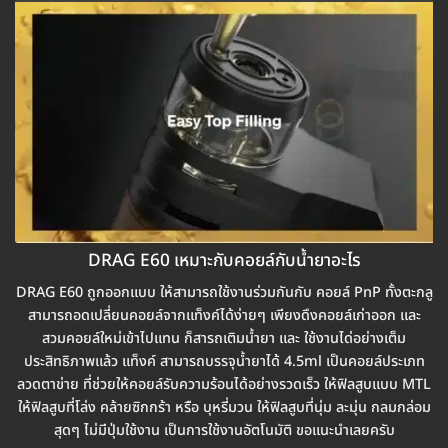
DRAG E60 เหมาะกับคอยล์กับน้ำยาอะไร
DRAG E60 ถูกออกแบบ ให้สามารถใช้งานร่วมกันกับ คอยล์ PnP ทั้งตะกลู
สามารถอดเปลี่ยนคอยล์จากแท็งค์ได้ง่ายๆ เพียงดึงคอยล์เก่าออก และ
สวมคอยล์ใหม่เข้าไปแทน ก็สารถเติมน้ำยา และ ใช้งานได่อย่างเต็ม
ประสิทธิภาพแล้ว แท็งค์ สามารถบรรจุน้ำยาได้ 4.5ml เป็นคอยล์ประเภท
ลวดตาข่าย ที่ช่วยให้คอยล์รับความร้อนได้อย่างรวดเร็ว ให้ฟิลสูบแบบ MTL
ให้ฟิลสูบที่โล่ง คล้ายซิกกร้า หรือ บุหรี่มวน ให้ฟิลสูบที่นุ่ม ละมุ่น กลมกล่อม
สุดๆ ไม่มีปุ่มใช้งาน เป็นการใช้งานอัตโนมัติ ขอแนะนำเลยครับ