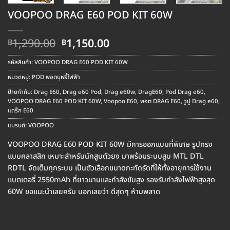
VOOPOO DRAG E60 POD KIT 60W
Original
Current
1,290.00
1,150.00
฿
฿
price
price
was:
is:
รหัสสินค้า:
VOOPOO DRAG E60 POD KIT 60W
฿1,290.00.
฿1,150.00.
หมวดหมู่:
POD พอตบุหรี่ไฟฟ้า
ป้ายกำกับ:
Drag E60
,
Drag e60 Pod
,
Drag e60w
,
DragE60
,
Pod Drag e60
,
VOOPOO DRAG E60 POD KIT 60W
,
Voopoo E60
,
พอต DRAG E60
,
วูปู Drag e60
,
แดร๊ก E60
แบรนด์:
VOOPOO
VOOPOO DRAG E60 POD KIT 60W มีการออกแบบที่พิเศษ รูปทรง
แบบคลาสสิก เหมาะสำหรับนักสูบตัวยง มาพร้อมระบบสูบ MTL DTL
RDTL จัดเต็มทุกระบบ เป็นตัวเลือกขนาดกะทัดรัดที่ให้ทั้งอายุการใช้งาน
แบตเตอรี่ 2550mAh ที่ยาวนานและกำลังขับสูง รองรับกำลังไฟฟ้าสูงสุด
60W ขอแนะนำเลยครับ บอกเลยว่า ดีสุดๆ ห้ามพลาด