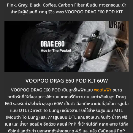
Pink, Gray, Black, Coffee, Carbon Fiber เป็นต้น ทางเราขอแนะนำ
สำหรับผู้ใช้เลยดีมากๆ รีวิว พอต VOOPOO DRAG E60 POD KIT
VOOPOO DRAG E60 POD KIT 60W
VOOPOO DRAG E60 POD เป็นบุหรี่ไฟฟ้าแบบ
พอตไฟฟ้า
ขนาด
กะทัดรัดที่ให้ทั้งอายุการใช้งานแบตเตอรี่ที่ยาวนานและกำลังขับสูง Drag
E60 รองรับกำลังไฟฟ้าสูงสุด 60W เป็นตัวเลือกที่เหมาะสมที่สุดในการสูบไอ
แบบ DTL (Direct To Lung) แต่ยังสามารถใช้สำหรับสูบแบบ MTL
(Mouth To Lung) และ การสูบแบบ DTL แถมยังเหมาะกันทั้ง น้ำยา ฟรี
เบส และ น้ำยา ซอลนิค อีกด้วย คอยล์ PnP ที่เข้ากันได้ที่ หลากหลาย ได้ทั้ง
ตัวใหม่และตัวเก่า นอกจากถังพ็อดขนาด 4.5 มล. แล้ว ยังมีคอยล์ PnP