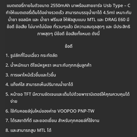
แบตเตอรี่ภายในตัวขนาด 2550mAh มาพร้อมสายชาร์จ Usb Type – C
ทำให้แบตเตอรี่เต็มได้อย่างรวดเร็ว สามารถบรรจุน้ำยาได้ 4.5ml เหมาะกับ
น้ำยา ซอลนิค และ น้ำยา ฟรีเบส ให้ฟิลสูบแบบ MTL และ DRAG E60 มี
ข้อดี ข้อเสีย ไม่มากไม่น้อย ที่รวมๆแล้ว มีความสมดุลสุดๆ และ มีประสิทธิ
ภาพสุดๆ มีข้อดี ข้อเสียทั้งหมด ดังนี้
ข้อดี
รูปลักที่โฉบเฉี่ยว กระทัดลัด
น้ำหนักเบา ดีไซน์หรูหรา เหมาะกับทุกกลุ่มลูกค้า
การเผาไหม้เร็วขึ้นและไวขึ้น
แท็งค์ใส สามารถเห็นปริมาณน้ำยาได้
หน้าจอ TFT มีความชัดเจนและเต็มไปด้วยพารามิเตอร์ให้คุณควบคุมได้
ง่าย
ใช้กับคอยล์รุ่นใหม่ของค่าย VOOPOO PNP-TW
ได้รสชาติที่ดี และยอดเยี่ยม สำหรับทุกคอยล์ที่ใช้งาน
และสามารถสูบ MTL ได้