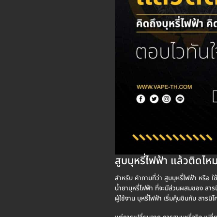
สูบบุหรี่ไฟฟ้า แล้วติดไห
สำหรับ คำถามที่ว่า สูบบุหรี่ไฟฟ้า หรือ ใ
น้ำยาบุหรี่ไฟฟ้า ที่จะมีส่วนผสมของ สารนิ
ผู้ใช้งาน บุหรี่ไฟฟ้า เริ่มคุ้นชินกับ สาร