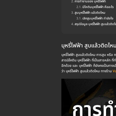
การทำงานของ บุหรี่ไฟฟ้า
นิโคตินบุหรี่ไฟฟ้า คืออะไร
สูบบุหรี่ไฟฟ้า แล้วติดไหม
เลิกสูบบุหรี่ไฟฟ้า ทำยังไง
สรุปข้อมูล บุหรี่ไฟฟ้า สูบแล้วติด
บุหรี่ไฟฟ้า สูบแล้วติดไห
บุหรี่ไฟฟ้า สูบแล้วติดไหม การสูบ หรือ ก
สารนิโคติน บุหรี่ไฟฟ้า ที่เป็นสารหลัก ที่ท
อีกด้วย และ บุหรี่ไฟฟ้า ก็ยังคงเป็นทางเ
ว่า บุหรี่ไฟฟ้า สูบแล้วติดไหม ทางร้าน
V