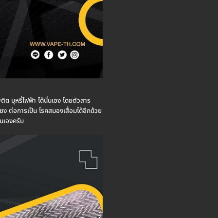
ิด บุหรี่ไฟฟ้า ได้นั่นเอง โดยตัวสาร
่ยง ต่อการเป็น โรคสมองเสื่อมได้อีกด้วย
ั่นเองครับ