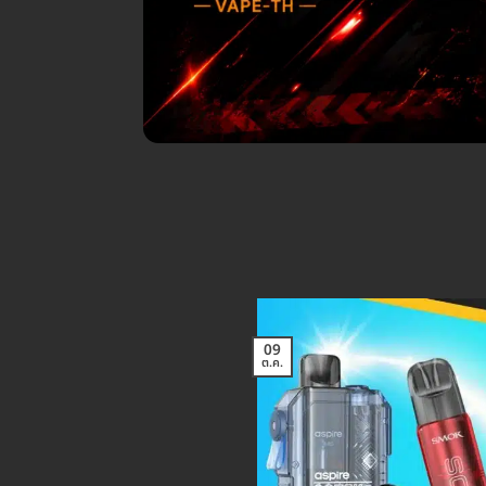
09
ต.ค.