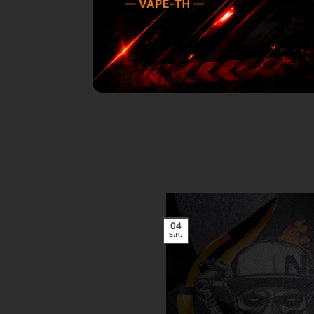
04
ธ.ค.