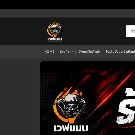
ข้าม
ไป
ยัง
Produ
searc
เนื้อหา
HOME
ร้านค้า
อัพเดทสินค้าเข้า
โปรโมชั่นประจำเดือนนี