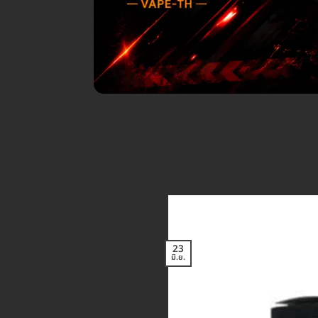
23
มิ.ย.