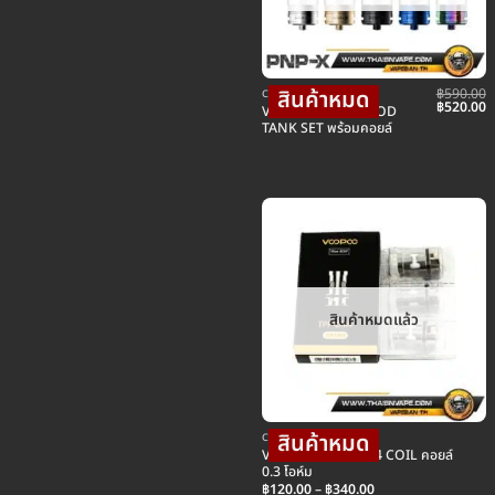
฿
590.00
COIL คอยล์บุหรี่ไฟฟ้า
Original
C
฿
520.00
VOOPOO PNP-X POD
price
p
TANK SET พร้อมคอยล์
was:
is
฿590.00.
฿
สินค้าหมดแล้ว
COIL คอยล์บุหรี่ไฟฟ้า
VOOPOO TPP DM4 COIL คอยล์
0.3 โอห์ม
Price
฿
120.00
–
฿
340.00