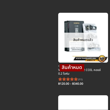
range:
฿120.00
through
฿340.00
สินค้าหมดแล้ว
COIL คอยล์บุหรี่ไฟฟ้า
VOOPOO TPP DM2 COIL คอยล์
0.2 โอห์ม
(11)
Price
฿
120.00
–
฿
340.00
ให้คะแนน
range:
5
ตั้งแต่ 1-
฿120.00
through
5 คะแนน
฿340.00