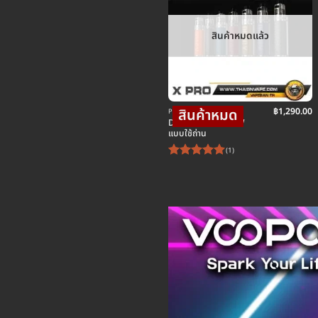
สินค้าหมดแล้ว
฿
1,290.00
POD พอตบุหรี่ไฟฟ้า
DRAG X PRO 100W
แบบใช้ถ่าน
(1)
ให้คะแนน
5
ตั้งแต่ 1-
5 คะแนน