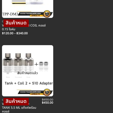
COIL คอยล์บุหรี่ไฟฟ้า
urrent
VOOPOO TPP DM3 COIL คอยล์
ice
0.15 โอห์ม
Price
90.00.
฿
120.00
–
฿
340.00
range:
฿120.00
through
฿340.00
สินค้าหมดแล้ว
฿
490.00
COIL คอยล์บุหรี่ไฟฟ้า
urrent
Original
Current
฿
450.00
VOOPOO TPP POD
ice
price
price
TANK 5.5 ML แท็งค์พร้อม
was:
is:
คอยล์
90.00.
฿490.00.
฿450.00.