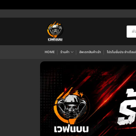
ข้าม
ไป
ยัง
Produ
searc
เนื้อหา
HOME
ร้านค้า
อัพเดทสินค้าเข้า
โปรโมชั่นประจำเดือนนี