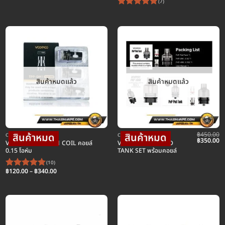
(7)
ให้คะแนน
5
ตั้งแต่ 1-
5 คะแนน
สินค้าหมดแล้ว
สินค้าหมดแล้ว
฿
450.00
COIL คอยล์บุหรี่ไฟฟ้า
COIL คอยล์บุหรี่ไฟฟ้า
Original
C
฿
350.00
VOOPOO TPP DM1 COIL คอยล์
VOOPOO PNP POD
price
pr
0.15 โอห์ม
TANK SET พร้อมคอยล์
was:
is:
฿450.00.
฿3
(10)
Price
฿
120.00
–
฿
340.00
ให้คะแนน
range:
5
ตั้งแต่ 1-
฿120.00
through
5 คะแนน
฿340.00