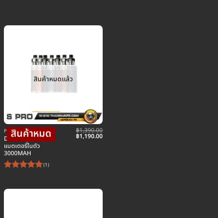
สินค้าหมดแล้ว
฿
1,390.00
POD พอตบุหรี่ไฟฟ้า
urrent
Original
Current
฿
1,190.00
DRAG S PRO 80W
ice
price
price
แบตเตอรี่ในตัว
was:
is:
3000MAH
50.00.
฿1,390.00.
฿1,190.00.
(1)
ให้คะแนน
5
ตั้งแต่ 1-
5 คะแนน