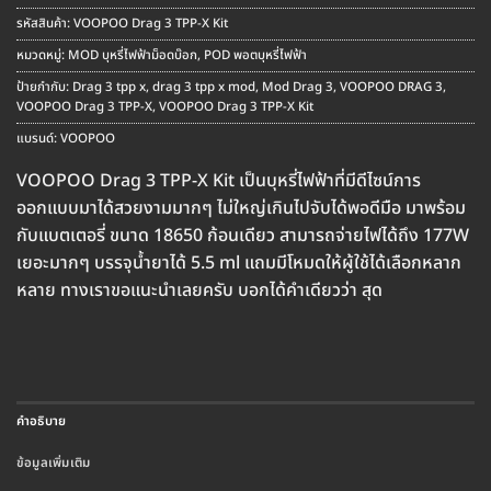
price
price
was:
is:
รหัสสินค้า:
VOOPOO Drag 3 TPP-X Kit
฿1,890.00.
฿1,690.00.
หมวดหมู่:
MOD บุหรี่ไฟฟ้าม็อดบ๊อก
,
POD พอตบุหรี่ไฟฟ้า
ป้ายกำกับ:
Drag 3 tpp x
,
drag 3 tpp x mod
,
Mod Drag 3
,
VOOPOO DRAG 3
,
VOOPOO Drag 3 TPP-X
,
VOOPOO Drag 3 TPP-X Kit
แบรนด์:
VOOPOO
VOOPOO Drag 3 TPP-X Kit เป็นบุหรี่ไฟฟ้าที่มีดีไซน์การ
ออกแบบมาได้สวยงามมากๆ ไม่ใหญ่เกินไปจับได้พอดีมือ มาพร้อม
กับแบตเตอรี่ ขนาด 18650 ก้อนเดียว สามารถจ่ายไฟได้ถึง 177W
เยอะมากๆ บรรจุน้ำยาได้ 5.5 ml แถมมีโหมดให้ผู้ใช้ได้เลือกหลาก
หลาย ทางเราขอแนะนำเลยครับ บอกได้คำเดียวว่า สุด
คำอธิบาย
ข้อมูลเพิ่มเติม