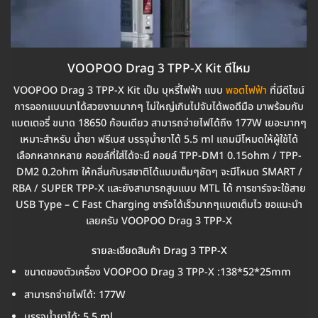
VOOPOO Drag 3 TPP-X Kit ดีไหม
VOOPOO Drag 3 TPP-X Kit เป็น บุหรี่ไฟฟ้า แบบ
พอตไฟฟ้า
ที่มีดีไซน์
การออกแบบมาได้สวยงามมากๆ ไม่ใหญ่เกินไปจับได้พอดีมือ มาพร้อมกับ
แบตเตอรี่ ขนาด 18650 ก้อนเดียว สามารถจ่ายไฟได้ถึง 177W เยอะมากๆ
เหมาะสำหรับ น้ำยา ฟรีเบส บรรจุน้ำยาได้ 5.5 ml แถมมีโหมดให้ผู้ใช้ได้
เลือกหลากหลาย คอยล์ที่ใส่ได้จะมี คอยล์ TPP-DM1 0.15ohm / TPP-
DM2 0.2ohm ให้กลิ่นกับรสชาติได้แบบเต็มๆชัดๆ จะมีโหมด SMART /
RBA / SUPER TPP-X และยังสามารถสูบแบบ MTL ได้ การชาร์จจะใช้สาย
USB Type – C Fast Charging ชาร์จได้เร็วมากๆแบตเต็มไว ขอแนะนำ
เลยครับ VOOPOO Drag 3 TPP-X
รายละเอียดสินค้า Drag 3 TPP-X
ขนาดของตัวเครื่อง VOOPOO Drag 3 TPP-X :138*52*25mm
สามารถจ่ายไฟได้: 177W
บรรจุน้ำยาได้: 5.5 ml