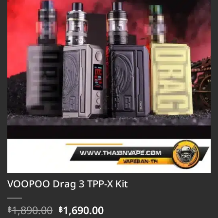
VOOPOO Drag 3 TPP-X Kit
Original
Current
1,890.00
1,690.00
฿
฿