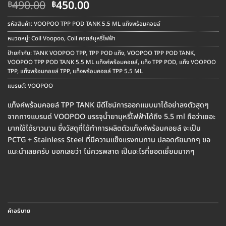
Original
Current
490.00
450.00
฿
฿
price
price
was:
is:
รหัสสินค้า:
VOOPOO TPP POD TANK 5.5 ML แท็งพร้อมคอยล์
฿490.00.
฿450.00.
หมวดหมู่:
Coil Voopoo
,
Coil คอยล์บุหรี่ไฟฟ้า
ป้ายกำกับ:
TANK VOOPOO TPP
,
TPP POD แท็ง
,
VOOPOO TPP POD TANK
,
VOOPOO TPP POD TANK 5.5 ML แท็งค์พร้อมคอยล์
,
แท็ง TPP POD
,
แท็ง VOOPOO
TPP
,
แท็งพร้อมคอยล์ TPP
,
แท็งพร้อมคอยล์ TPP 5.5 ML
แบรนด์:
VOOPOO
แท็งค์พร้อมคอยล์ TPP TANK มีดีไซน์การออกแบบมาได้อย่าลงตัวสุดๆ
จากทางแบรนด์ VOOPOO บรรจุน้ำยาบุหรี่ไฟฟ้าได้ถึง 5.5 ml ถือว่าเยอะ
มากใช้ได้ยาวนาน ซึ่งวัสดุที่ได้ทำการผลิตตัวแท็งค์พร้อมคอยล์ จะเป็น
PCTG + Stainless Steel ที่มีความแข็งแรงทนทาน ปลอดภัยมากๆ ขอ
แนะนำเลยครับ บอกเลยว่า ไม่ควรพลาด เป็นอะไรที่ยอดเยี่ยมมากๆ
คำอธิบาย