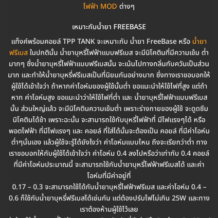
ไฟฟ้า MOD
ต่างๆ
เหมาะกับน้ำยา FREEBASE
แท็งค์พร้อมคอยล์ TPP TANK จะเหมาะกับ น้ำยา FreeBase หรือ
น้ำยา
ฟรีเบส
ในปกตินั้น น้ำยาบุหรี่ไฟฟ้าแบบฟรีเบส จะมีนิโคตินที่มีความเข้ม ต่ำ
มากๆ ซึ่งน้ำยาบุหรี่ไฟฟ้าแบบฟรีเบสนั้น จะเน้นไปทางกลิ่นกับควันเป็นส่วน
มาก และทำให้น้ำยาบุหรี่ฟรีเบสเป็นที่นิยมกันอย่างมาก ซึ่งทางเราขอบอกให้
ผู้ใช้ได้เข้าใจว่า ถ้าหากค่าโอห์มของผู้ใช้นั้นต่ำ ขอแนะนำให้ใช้ไฟที่สูง แต่ถ้า
หาก ค่าโอห์มสูง ขอแนะนำว่าให้ใช้ไฟที่ต่ำ และ น้ำยาบุหรี่ไฟฟ้าแบบฟรีเบส
นั้น ส่วนใหญ่แล้ว จะมีนิโคตินความเข้มต่ำ เพราะร่างกายของผู้ใช้ จะดูดซึม
นิโคตินได้ช้า เพราะฉะนั้น จะสามารถใช้กับบุหรี่ไฟฟ้าที่ มีไฟแรงๆได้ หรือ
พอตไฟฟ้า ที่มีไฟแรงๆ และ คอยล์ ที่ใส่ได้นั้นจะต้องเป็น คอยล์ ที่มีค่าโอห์ม
ต่ำๆนั่นเอง แล้วผู้ใช้จะรู้ได้ยังไงว่า ค่าโอห์มแบบไหน ถึงจะเรียกว่าต่ำ ทาง
เราขอบอกให้กับผู้ใช้ได้เข้าใจว่า ค่าโอห์ม 0.4 ลงไปหรือว่าเท่ากับ 0.4 คอยล์
ที่มีค่าโอห์มประมาณนี้ จะสามารถใช้กับน้ำยาบุหรี่ไฟฟ้าฟรีเบสได้ และค่า
โอห์มที่มีค่าอยู่ที่
0.17 – 0.3 จะสามารถใช้ได้กับน้ำยาบุหรี่ไฟฟ้าฟรีเบส และค่าโอห์ม 0.4 –
0.6 ก็ใช้กับน้ำยาบุหรี่ฟรีเบสได้เช่นกัน แต่ต้องปรับไฟไม่เกิน 25W และทาง
เราต้องห้ามผู้ใช้ไว้เลย