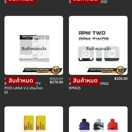
ซิลิโคน เคส VINCI
ซิลิโคน ARGUS GT CASE
สินค้าหมดแล้ว
สินค้าหมดแล้ว
฿
360.00
฿
200.00
COIL คอยล์บุหรี่ไฟฟ้า
COIL คอยล์บุหรี่ไฟฟ้า
Original
Current
฿
270.00
RELX CLASSIC EMPTY
หัวแปลง ADAPTER RPM2
price
price
POD LANA V.2 เติมน้ำยา
RPM2S
was:
is:
ได้
฿360.00.
฿270.00.