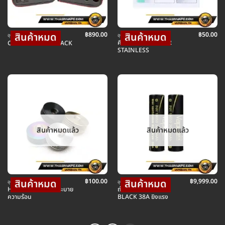
฿
890.00
฿
50.00
อุปกรณ์ บุหรี่ไฟฟ้า
อุปกรณ์ บุหรี่ไฟฟ้า
คีมจัดสำลี TWEEZER
CM DIY KIT FULL PACK
STAINLESS
สินค้าหมดแล้ว
สินค้าหมดแล้ว
฿
100.00
฿
9,999.00
อุปกรณ์ บุหรี่ไฟฟ้า
อุปกรณ์ บุหรี่ไฟฟ้า
HEATSINK 24MM ระบาย
ถ่าน VAPECELL ดำ
ความร้อน
BLACK 38A ยิงแรง