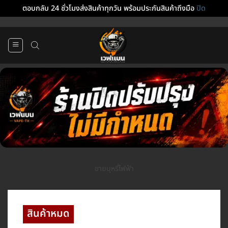
ตอบกลับ 24 ชั่วโมงส่งสินค้าทุกวัน พร้อมประกันสินค้าถึงมือ
ปิด
ข้าม
ไป
ยัง
เนื้อหา
ขายบุหรี่ไฟฟ้า