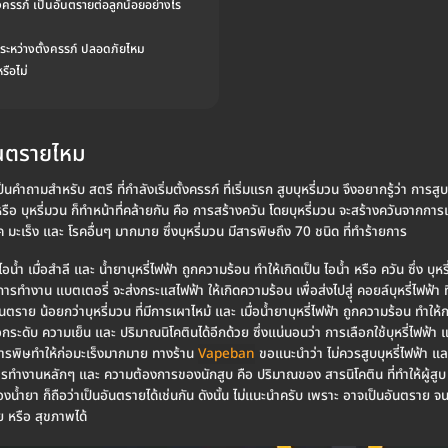
ั้งครรภ์ เป็นอันตรายต่อลูกน้อยอย่างไร
น ระหว่างตั้งครรภ์ ปลอดภัยไหม
หรือไม่
อันตรายไหม
็นคำถามสำหรับ สตรี ที่กำลังเริ่มตั้งครรภ์ ที่เริ่มแรก สูบบุหรี่มวน จึงอยากรู้ว่า การส
 หรือ บุหรี่มวน ก็ทำหน้าที่คล้ายกัน คือ การสร้างควัน โดยบุหรี่มวน จะสร้างควันจากการ
ค มะเร็ง และ โรคอื่นๆ มากมาย ซึ่งบุหรี่มวน มีสารพิษถึง 70 ชนิด ที่ทำร้ายการ
อน้ำ เมื่อสำลี และ น้ำยาบุหรี่ไฟฟ้า ถูกความร้อน ทำให้เกิดเป็น ไอน้ำ หรือ ควัน ซึ่ง บ
ารทำงาน แบตเตอรี่ จะส่งกระแสไฟฟ้า ให้เกิดความร้อน เพื่อส่งไปสูุ่ คอยล์บุหรี่ไฟฟ้า ที่ม
ีอันตราย น้อยกว่าบุหรี่มวน ที่มีการเผาไหม้ และ เมื่อน้ำยาบุหรี่ไฟฟ้า ถูกความร้อน ทำให
ระดับ ความเย็น และ ปริมาณนิโคตินได้อีกด้วย ซึ่งแน่นอนว่า การเลือกใช้บุหรี่ไฟฟ้า แทนบุ
มีสารพิษทำให้ก่อมะเร็งมากมาย ทางร้าน
Vapeban
ขอแนะนำว่า ไม่ควรสูบบุหรี่ไฟฟ้า แล
ารทำงานหลักๆ และ ความต้องการของนักสูบ คือ ปริมาณของ สารนิโคติน ที่ทำให้ผู้สูบ เสพ
งน้ำยา ก็ถือว่าเป็นอันตรายได้เช่นกัน ดังนั้น ไม่แนะนำครับ เพราะ อาจเป็นอันตราย จ
ย หรือ สุขภาพได้