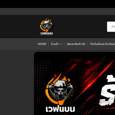
ข้าม
ไป
ยัง
Produ
searc
เนื้อหา
HOME
ร้านค้า
อัพเดทสินค้าเข้า
โปรโมชั่นประจำเดือนนี