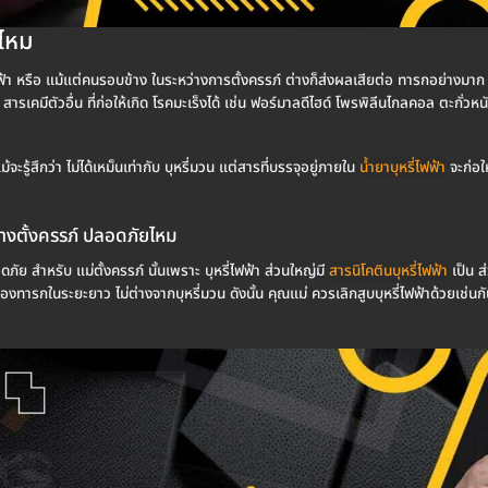
้ไหม
ไฟฟ้า หรือ แม้แต่คนรอบข้าง ในระหว่างการตั้งครรภ์ ต่างก็ส่งผลเสียต่อ ทารกอย่างมาก โด
 สารเคมีตัวอื่น ที่ก่อให้เกิด โรคมะเร็งได้ เช่น ฟอร์มาลดีไฮด์ โพรพิลีนไกลคอล ตะกั่วห
้จะรู้สึกว่า ไม่ได้เหม็นเท่ากับ บุหรี่มวน แต่สารที่บรรจุอยู่ภายใน
น้ำยาบุหรี่ไฟฟ้า
จะก่อใ
ว่างตั้งครรภ์ ปลอดภัยไหม
อดภัย สำหรับ แม่ตั้งครรภ์ นั้นเพราะ บุหรี่ไฟฟ้า ส่วนใหญ่มี
สารนิโคตินบุหรี่ไฟฟ้า
เป็น ส
รกในระยะยาว ไม่ต่างจากบุหรี่มวน ดังนั้น คุณแม่ ควรเลิกสูบบุหรี่ไฟฟ้าด้วยเช่นกั