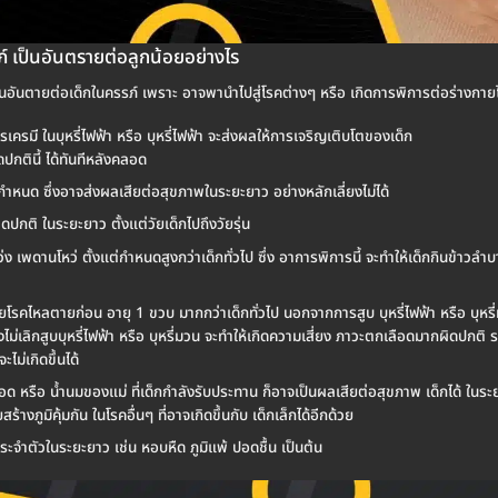
รภ์ เป็นอันตรายต่อลูกน้อยอย่างไร
 ก็เป็นอันตายต่อเด็กในครรภ์ เพราะ อาจพานำไปสู่โรคต่างๆ หรือ เกิดการพิการต่อร่างกายไ
เครมี ในบุหรี่ไฟฟ้า หรือ บุหรี่ไฟฟ้า จะส่งผลให้การเจริญเติบโตของเด็ก
ปกตินี้ ได้ทันทีหลังคลอด
หนด ซึ่งอาจส่งผลเสียต่อสุขภาพในระยะยาว อย่างหลักเลี่ยงไม่ได้
ิ ในระยะยาว ตั้งแต่วัยเด็กไปถึงวัยรุ่น
ง เพดานโหว่ ตั้งแต่กำหนดสูงกว่าเด็กทั่วไป ซึ่ง อาการพิการนี้ จะทำให้เด็กกินข้าวลำ
ด้วยโรคไหลตายก่อน อายุ 1 ขวบ มากกว่าเด็กทั่วไป นอกจากการสูบ บุหรี่ไฟฟ้า หรือ บุหร
ังไม่เลิกสูบบุหรี่ไฟฟ้า หรือ บุหรี่มวน จะทำให้เกิดความเสี่ยง ภาวะตกเลือดมากผิดปกติ
จะไม่เกิดขึ้นได้
ลือด หรือ น้ำนมของแม่ ที่เด็กกำลังรับประทาน ก็อาจเป็นผลเสียต่อสุขภาพ เด็กได้ ในร
้างภูมิคุ้มกัน ในโรคอื่นๆ ที่อาจเกิดขึ้นกับ เด็กเล็กได้อีกด้วย
ประจำตัวในระยะยาว เช่น หอบหืด ภูมิแพ้ ปอดชื้น เป็นต้น