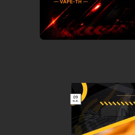
09
ต.ค.