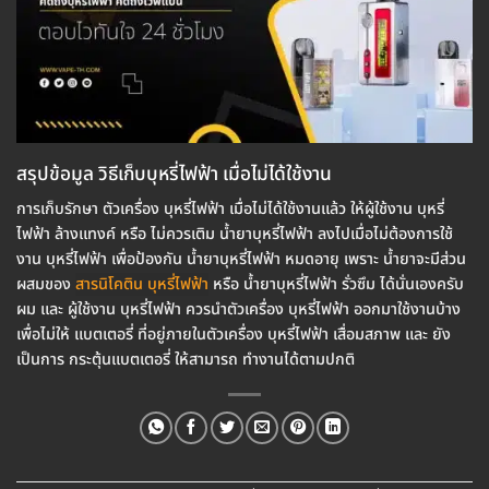
สรุปข้อมูล วิธีเก็บบุหรี่ไฟฟ้า เมื่อไม่ได้ใช้งาน
การเก็บรักษา ตัวเครื่อง บุหรี่ไฟฟ้า เมื่อไม่ได้ใช้งานแล้ว ให้ผู้ใช้งาน บุหรี่
ไฟฟ้า ล้างแทงค์ หรือ ไม่ควรเติม น้ำยาบุหรี่ไฟฟ้า ลงไปเมื่อไม่ต้องการใช้
งาน บุหรี่ไฟฟ้า เพื่อป้องกัน น้ำยาบุหรี่ไฟฟ้า หมดอายุ เพราะ น้ำยาจะมีส่วน
ผสมของ
สารนิโคติน บุหรี่ไฟฟ้า
หรือ น้ำยาบุหรี่ไฟฟ้า รั่วซึม ได้นั่นเองครับ
ผม และ ผู้ใช้งาน บุหรี่ไฟฟ้า ควรนำตัวเครื่อง บุหรี่ไฟฟ้า ออกมาใช้งานบ้าง
เพื่อไม่ให้ แบตเตอรี่ ที่อยู่ภายในตัวเครื่อง บุหรี่ไฟฟ้า เสื่อมสภาพ และ ยัง
เป็นการ กระตุ้นแบตเตอรี่ ให้สามารถ ทำงานได้ตามปกติ