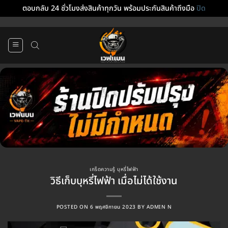
ตอบกลับ 24 ชั่วโมงส่งสินค้าทุกวัน พร้อมประกันสินค้าถึงมือ
ปิด
ข้าม
ไป
ยัง
เนื้อหา
เกร็ดความรู้ บุหรี่ไฟฟ้า
วิธีเก็บบุหรี่ไฟฟ้า เมื่อไม่ได้ใช้งาน
POSTED ON
6 พฤศจิกายน 2023
BY
ADMIN N