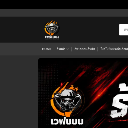
ข้าม
ไป
ยัง
Produ
searc
เนื้อหา
HOME
ร้านค้า
อัพเดทสินค้าเข้า
โปรโมชั่นประจำเดือนนี