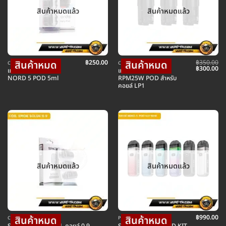
สินค้าหมดแล้ว
สินค้าหมดแล้ว
฿
250.00
฿
350.00
COIL คอยล์บุหรี่ไฟฟ้า
COIL คอยล์บุหรี่ไฟฟ้า
Original
Cu
฿
300.00
แท็งค์สำรอง SMOK
แท็งค์สำรอง SMOK
price
pr
NORD 5 POD 5ml
RPM25W POD สำหรับ
was:
is:
คอยล์ LP1
฿350.00.
฿3
สินค้าหมดแล้ว
สินค้าหมดแล้ว
฿
990.00
COIL คอยล์บุหรี่ไฟฟ้า
POD พอตบุหรี่ไฟฟ้า