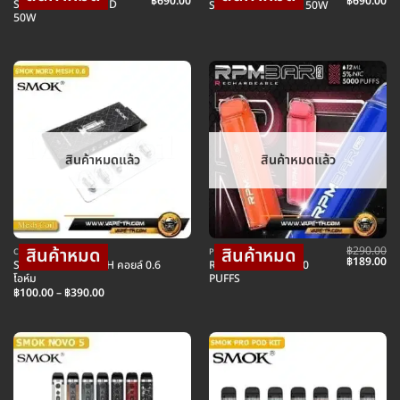
Original
Current
Original
Cu
฿
690.00
฿
690.00
SMOK NORD C POD
SMOK RPM C POD 50W
price
price
price
pr
50W
was:
is:
was:
is:
฿950.00.
฿690.00.
฿890.00.
฿6
สินค้าหมดแล้ว
สินค้าหมดแล้ว
฿
290.00
COIL คอยล์บุหรี่ไฟฟ้า
POD พอตใช้แล้วทิ้ง
Original
Cu
฿
189.00
SMOK NORD MESH คอยล์ 0.6
RPM BAR PRO 5000
price
pr
โอห์ม
PUFFS
was:
is:
Price
฿290.00.
฿1
฿
100.00
–
฿
390.00
range:
฿100.00
through
฿390.00