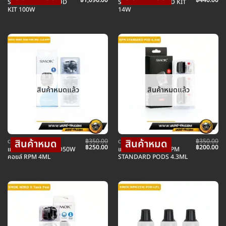
฿
1,090.00
฿
440.00
SMOK RPM 100 POD
SMOK IGEE A1 POD KIT
price
price
price
pr
KIT 100W
14W
was:
is:
was:
is:
฿1,190.00.
฿1,090.00.
฿890.00.
฿4
สินค้าหมดแล้ว
สินค้าหมดแล้ว
฿
350.00
฿
350.00
COIL คอยล์บุหรี่ไฟฟ้า
COIL คอยล์บุหรี่ไฟฟ้า
Original
Current
Original
Cu
฿
250.00
฿
200.00
แท็งค์ SMOK NORD50W
แท็งค์เปล่า SMOK RPM
price
price
price
pr
คอยล์ RPM 4ML
STANDARD PODS 4.3ML
was:
is:
was:
is:
฿350.00.
฿250.00.
฿350.00.
฿2