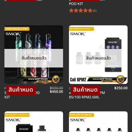
price
pr
POD KIT
was:
is:
฿690.00.
฿3
(1)
ให้คะแนน
5
ตั้งแต่ 1-
5 คะแนน
สินค้าหมดแล้ว
สินค้าหมดแล้ว
฿
590.00
฿
250.00
POD พอตบุหรี่ไฟฟ้า
COIL คอยล์บุหรี่ไฟฟ้า
Original
Current
฿
450.00
SMOK SOLUS G POD
แท็งค์เปล่า SMOK RPM
price
price
KIT
85/100 RPM2 6ML
was:
is:
฿590.00.
฿450.00.