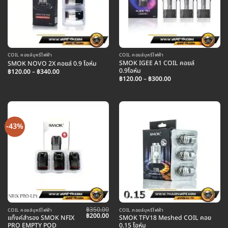
COIL คอยล์บุหรี่ไฟฟ้า
COIL คอยล์บุหรี่ไฟฟ้า
SMOK IGEE A1 COIL คอยล์
SMOK NOVO 2X คอยล์ 0.9 โอห์ม
0.9โอห์ม
Price
฿
120.00
–
฿
340.00
range:
Price
฿
120.00
–
฿
300.00
฿120.00
range:
through
฿120.00
฿340.00
through
฿300.00
-43%
฿
350.00
COIL คอยล์บุหรี่ไฟฟ้า
COIL คอยล์บุหรี่ไฟฟ้า
Original
Current
฿
200.00
แท็งค์สำรอง SMOK NFIX
SMOK TFV18 Meshed COIL คอย
price
price
PRO EMPTY POD
0.15 โอห์ม
was:
is: