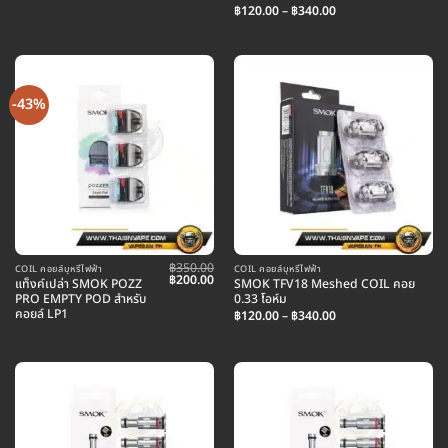
Price
฿350.00.
฿200.00.
฿
120.00
–
฿
340.00
range:
฿120.00
through
฿340.00
-43%
฿
350.00
COIL คอยล์บุหรี่ไฟฟ้า
COIL คอยล์บุหรี่ไฟฟ้า
Original
Current
฿
200.00
แท็งค์เปล่า SMOK POZZ
SMOK TFV18 Meshed COIL คอย
price
price
PRO EMPTY POD สำหรับ
0.33 โอห์ม
was:
is:
คอยล์ LP1
Price
฿350.00.
฿200.00.
฿
120.00
–
฿
340.00
range:
฿120.00
through
฿340.00