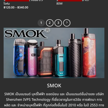
SMOK SOLUS COIL คอยล์ 0.9
SMOK NORD 5 POD KIT
โอห์ม
80W
Price
฿
120.00
–
฿
340.00
range:
฿120.00
through
฿340.00
1
2
3
SMOK
SMOK เป็นแบรนด์ บุหรี่ไฟฟ้า ยอดนิยม และ เป็นแบรนด์ชั้นนำของ บริษัท
Shenzhen IVPS Technology ที่เชี่ยวชาญในการวิจัย การพัตนา การ
ผลิต และ จำหน่ายบุหรี่ไฟฟ้า ที่ถูกก่อตั้งขึ้นในปี 2010 หรือ ในปี 2553 ทาง