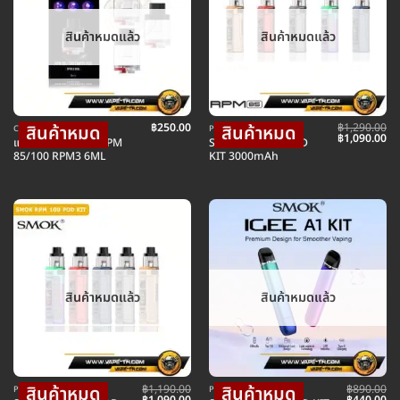
สินค้าหมดแล้ว
สินค้าหมดแล้ว
฿
250.00
฿
1,290.00
COIL คอยล์บุหรี่ไฟฟ้า
POD พอตบุหรี่ไฟฟ้า
Original
Cu
฿
1,090.00
แท็งค์เปล่า SMOK RPM
SMOK RPM 85 POD
price
pr
85/100 RPM3 6ML
KIT 3000mAh
was:
is:
฿1,290.00.
฿1
สินค้าหมดแล้ว
สินค้าหมดแล้ว
฿
1,190.00
฿
890.00
POD พอตบุหรี่ไฟฟ้า
POD พอตบุหรี่ไฟฟ้า
Original
Current
Original
Cu