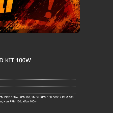
D KIT 100W
urrent
rice
:
1,090.00.
PM POD 100W
,
RPM100
,
SMOK RPM 100
,
SMOK RPM 100
0W
,
พอต RPM 100
,
สม๊อก 100w