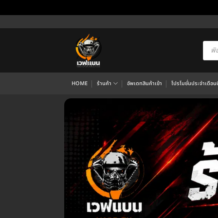
ข้าม
ไป
ยัง
Produ
searc
เนื้อหา
HOME
ร้านค้า
อัพเดทสินค้าเข้า
โปรโมชั่นประจำเดือนนี