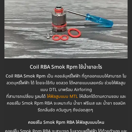
Coil RBA Smok Rpm ใช้น้ำยาอะไร
Coil RBA Smok Rpm
เป็น คอยล์บุหรี่ไฟฟ้า ที่ถูกออกแบบให้สามารถ โม
ลวดบุหรี่ไฟฟ้า ได้ โดยจะใช้กับ ขดลวด ได้หลายแบบเลยครับ ช่วยให้ฟิลสูบ
แบบ DTL มาพร้อม Airforing
ที่สามารถเปลี่ยน รูลมได้
ให้ฟิลสูบแบบ MTL
ให้เลือกได้ตามความชอบ และ
คอยล์โม Smok Rpm RBA จะเหมาะกับ น้ำยา ฟรีเบส และ น้ำยา ซอลนิค
รีดกลิ่นชัด ควันตูมๆ ถึงปอดสุดๆ
คอยล์โม Smok Rpm RBA ให้ฟิลสูบแบบไหน
คอยล์โม Smok Rpm RBA จะสามารถ โมลวดบุหรี่ไฟฟ้า ได้ด้วยตัวเอง และ