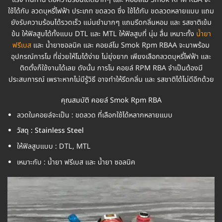
ใช้ได้กับ ลวดบุหรี่ไฟฟ้า ประเภท ขดลวด ซึ่ง ใช้ได้กับ ขดลวดหลายแบบ แถม
ยังรับความร้อนได้รวดเร็ว แม่นยำมากๆ แถมรีดกลิ่นหอม และ รสชาติเข้ม
ข้น ให้ฟิลสูบได้ทั้งแบบ DTL และ MTL ให้ฟิลสูบที่ นุ่ม ลื่น เหมาะทั้ง
น้ำยา
ฟรีเบส
และ น้ำยาซอลนิค และ คอยล์โม Smok Rpm RBAA จะมาพร้อม
อุปกรณ์การโม ที่ช่วยให้โมได้ง่าย ไม่ยุ่งยาก เพียงเลือกลวดบุหรี่ไฟฟ้า และ
ติดตั้งก็ใช้งานได้เลย ดังนั้น การโม คอยล์ RPM RBA จำเป็นต้องมี
ประสบการณ์ เพราะหากไม่มีรู้วิธี อาจทำให้รีดกลิ่น และ รสชาติได้ไม่ดีอีกด้วย
คุณสมบัติ คอยล์ Smok Rpm RBA
ลวดในคอยล์จะเป็น : ขดลวด ที่เลือกใช้ได้หลากหลายแบบ
วัสดุ : Stainless Steel
ให้ฟิลสูบแบบ : DTL, MTL
เหมาะกับ : น้ำยา ฟรีเบส และ น้ำยา ซอลนิค