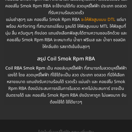
คอยล์โม Smok Rpm RBA จะใช้งานได้กับ ลวดบุหรี่ไฟฟ้า ประเภท ขดลวด
ที่รับความร้อนรวดเร็ว
แม่นยำสุดๆ และ คอยล์โม Smok Rpm RBA
จะให้ฟิลสูบแบบ DTL
แต่มา
พร้อม Airforing ที่สามารถเปลี่ยน รูลมได้ ให้ฟิลสูบแบบ MTL ให้ฟิลสูบที่
นุ่ม ลื่น ควันตูมๆ ถึงปอด แถมยังเลือกฟิลสูบได้ตามความชอบอีกด้วย และ
คอยล์โม Smok Rpm RBA จะเหมาะกับ น้ำยา ฟรีเบส และ น้ำยา ซอลนิค
ให้กลิ่นชัด รสชาติเข้มข้นสุดๆ
สรุป Coil Smok Rpm RBA
Coil RBA Smok Rpm
เป็น คอยล์บบุหรี่ไฟฟ้า ที่สามารถโมลวดบุหรี่ไฟฟ้า
เองได้ โดย ลวดบุหรี่ไฟฟ้า ที่ใช้ได้จะเป็น ลวด ประเภท ขดลวด ที่มีให้เลือก
หลายขนาด แถมยังรับความร้อนได้ รวดเร็ว แม่นยำ และ คอยล์โม Smok
Rpm RBA ต้องมีประสบการณ์ในการโมลวด หากไม่ประสบการ์ อาจเป็น
อันตรายได้ และ คอยล์โม Smok Rpm RBA ยังมีราคาถูก ไม่แพงมาก จับ
ต้องใช้ได้ ใช้ได้ยาวๆ