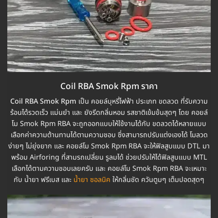
Coil RBA Smok Rpm ราคา
Coil RBA Smok Rpm
เป็น คอยล์บุหรี่ไฟฟ้า ประเภท ขดลวด ที่รับความ
ร้อนได้รวดเร็ว แม่นยำ และ ยังรีดกลิ่นหอม รสชาติเข้มข้นสุดๆ โดย คอยล์
โม Smok Rpm RBA จะถูกออกแบบให้ใช้งานได้กับ ขดลวดได้หลายแบบ
เลือกค่าความต้านทานได้ตามความชอบ ซึ่งสามารถปรับแต่งเองได้ โมลวด
ง่ายๆ ไม่ยุ่งยาก และ คอยล์โม Smok Rpm RBA จะให้ฟิลสูบแบบ DTL มา
พร้อม Airforing ที่สามรถเปลี่ยน รูลมได้ ช่วยปรับให้ได้ฟิลสูบแบบ MTL
เลือกได้ตามความชอบเลยครับ และ คอยล์โม Smok Rpm RBA จะเหมาะ
กับ น้ำยา ฟรีเบส และ
น้ำยา ซอลนิค
ให้กลิ่นชัด ควันตูมๆ เต็มปอดสุดๆ