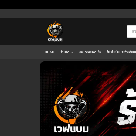
ข้าม
ไป
ยัง
Produ
searc
เนื้อหา
HOME
ร้านค้า
อัพเดทสินค้าเข้า
โปรโมชั่นประจำเดือนนี