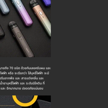
มากมายถึง 70 ชนิด ด้วยกันเลยครับผม และ
ฟ้า หรือ จะเรียกว่า ไส้บุหรี่ไฟฟ้า จะมี
รีนจากพืช และ สารแต่งกลิ่น และ
้ำยาบุหรี่ไฟฟ้า และ ระดับนิโคติน ที่
หาร และ อีกมากมาย ปลอดภัยแน่นอน