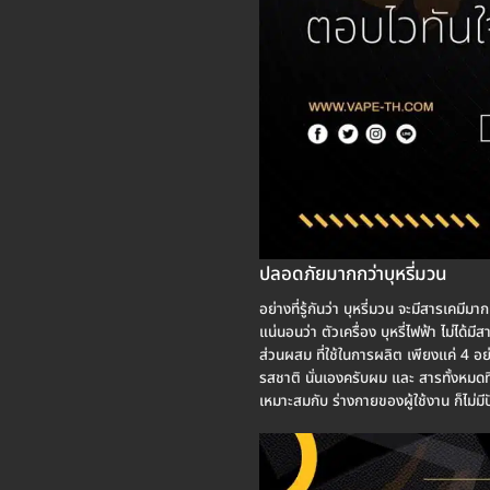
ปลอดภัยมากกว่าบุหรี่มวน
อย่างที่รู้กันว่า บุหรี่มวน จะมีสารเค
แน่นอนว่า ตัวเครื่อง บุหรี่ไฟฟ้า ไม่ได้ม
ส่วนผสม ที่ใช้ในการผลิต เพียงแค่ 4 อย
รสชาติ นั่นเองครับผม และ สารทั้งหมดที่กล
เหมาะสมกับ ร่างกายของผู้ใช้งาน ก็ไม่