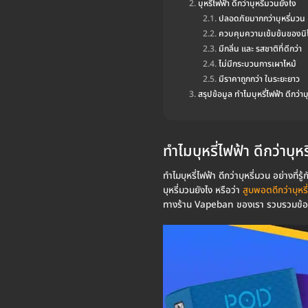
บุหรี่ไฟฟ้า ดีกว่าบุหรี่มวนยังไง
ปลอดภัยมากกว่าบุหรี่มวน
ควบคุมความเข้มข้นของนิโ
มีกลิ่น และ รสชาติที่ดีกว่า
ไม่มีกระบวนการเผาไหม้
มีราคาถูกกว่า ในระยะยาว
สรุปข้อมูล ทำไมบุหรี่ไฟฟ้า ดีกว่าบ
ทำไมบุหรี่ไฟฟ้า ดีกว่าบุห
ทำไมบุหรี่ไฟฟ้า ดีกว่าบุหรี่มวน อย่างที่
บุหรี่มวนยังไง หรือว่า
สูบพอตดีกว่าบุหรี
ทางร้าน Vapeban ของเรา รวบรวมข้อมูลมา