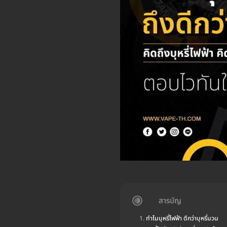
สารบัญ
ทำไมบุหรี่ไฟฟ้า ดีกว่าบุหรี่มวน