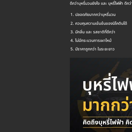
ดีกว่าบุหรี่มวนยังไง และ บุหรี่ไฟฟ้า ดี
ปลอดภัยมากกว่าบุหรี่มวน
ควบคุมความเข้มข้นของนิโคตินได้
มีกลิ่น และ รสชาติที่ดีกว่า
ไม่มีกระบวนการเผาไหม้
มีราคาถูกกว่า ในระยะยาว