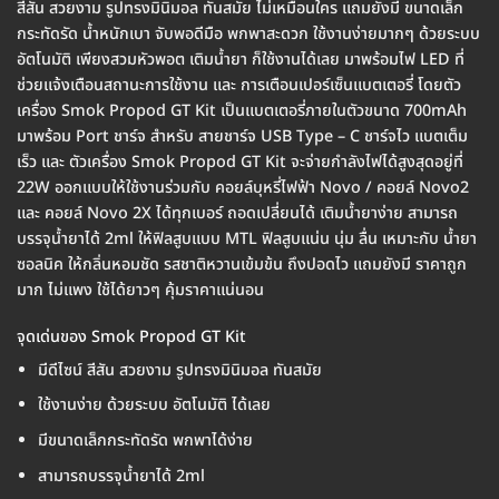
สีสัน สวยงาม รูปทรงมินิมอล ทันสมัย ไม่เหมือนใคร แถมยังมี ขนาดเล็ก
กระทัดรัด น้ำหนักเบา จับพอดีมือ พกพาสะดวก ใช้งานง่ายมากๆ ด้วยระบบ
อัตโนมัติ เพียงสวมหัวพอต เติมน้ำยา ก็ใช้งานได้เลย มาพร้อมไฟ LED ที่
ช่วยแจ้งเตือนสถานะการใช้งาน และ การเตือนเปอร์เซ็นแบตเตอรี่ โดยตัว
เครื่อง Smok Propod GT Kit เป็นแบตเตอรี่ภายในตัวขนาด 700mAh
มาพร้อม Port ชาร์จ สำหรับ สายชาร์จ USB Type – C ชาร์จไว แบตเต็ม
เร็ว และ ตัวเครื่อง Smok Propod GT Kit จะจ่ายกำลังไฟได้สูงสุดอยู่ที่
22W ออกแบบให้ใช้งานร่วมกับ คอยล์บุหรี่ไฟฟ้า Novo / คอยล์ Novo2
และ คอยล์ Novo 2X ได้ทุกเบอร์ ถอดเปลี่ยนได้ เติมน้ำยาง่าย สามารถ
บรรจุน้ำยาได้ 2ml ให้ฟิลสูบแบบ MTL ฟิลสูบแน่น นุ่ม ลื่น เหมาะกับ น้ำยา
ซอลนิค ให้กลิ่นหอมชัด รสชาติหวานเข้มข้น ถึงปอดไว แถมยังมี ราคาถูก
มาก ไม่แพง ใช้ได้ยาวๆ คุ้มราคาแน่นอน
จุดเด่นของ Smok Propod GT Kit
มีดีไซน์ สีสัน สวยงาม รูปทรงมินิมอล ทันสมัย
ใช้งานง่าย ด้วยระบบ อัตโนมัติ ได้เลย
มีขนาดเล็กกระทัดรัด พกพาได้ง่าย
สามารถบรรจุน้ำยาได้ 2ml