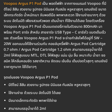
Voopoo Argus P1 Pod
เป็น พอตไฟฟ้า จากทางแบรนด์ Voopoo ที่มี
ดีไซน์ สีสัน สวยงาม รูปทรง มินิมอล ทันสมัย หรูหราสุดๆ แถมยังมี ขนาด
เล็กกระทัดรัด น้ำหนักเบา จับพอดีมือ พกพาสะดวก ใช้งานง่ายมากๆ ด้วย
ระบบ อัตโนมัติ เพียงสวมหัวพอต เติมน้ำยา ก็ใช้งานได้เลย โดยตัวเครื่อง
Voopoo Argus P1 Pod เป็นแบตเตอรี่ภายในตัวขนาด 800mAh มา
พร้อม Port ชาร์จ สำหรับ สายชาร์จ USB Type – C ชาร์จไว แบตเต็มเร็ว
และ ตัวเครื่อง Voopoo Argus P1 Pod จะจ่ายกำลังไฟได้อยู่ที่ 5W –
20W ออกแบบให้ใช้งานร่วมกับ คอยล์บุหรี่ฟฟ้า Argus Pod Cartridge
0.7 ohm / Argus Pod Cartridge 1.2 ohm สามารถบรรจุน้ำยาได้
2ml ให้ฟิลสูบแบบ MTL, DTL ให้ฟิลสูบ แน่น นุ่ม ลื่น เหมาะกับ น้ำยา ซอ
ลนิค ให้กลิ่นหอมชัด รสชาติหวาน ชัดเจน เข้มข้น เต็มปอดไวสุดๆ แถมยังมี
ราคาถูกมาก ใช้ได้ยาวๆ
จุดเด่นของ Voopoo Argus P1 Pod
มีดีไซน์ สีสัน สวยงาม รูปทรง มินิมอล ทันสมัย หรูหราสุดๆ
ใช้งานง่าย ด้วยระบบ อัตโนมัติ ได้เลย
มีขนาดเล็กกระทัดรัด พกพาได้ง่าย
สามารถบรรจุน้ำยาได้ 2ml