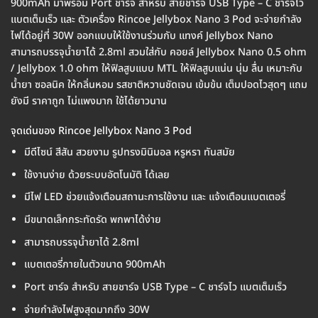
900mAh มาพร้อม Port ชาร์จ สำหรับ สายชาร์จ USB Type – C ชาร์จไว
แบตเต็มเร็ว และ ตัวเครื่อง Rincoe Jellybox Nano 3 Pod จะจ่ายกำลัง
ไฟได้อยู่ที่ 30W ออกแบบให้ใช้งานร่วมกับ แทงค์ Jellybox Nano
สามารถบรรจุน้ำยาได้ 2.8ml สวมใส่กับ คอยล์ Jellybox Nano 0.5 ohm
/ Jellybox 1.0 ohm ให้ฟิลสูบแบบ MTL ให้ฟิลสูบแน่น นุ่ม ลื่น เหมาะกับ
น้ำยา ซอลนิค ให้กลิ่นหอม รสชาติหวานชัดเจน เข้มข้น เต็มปอดไวสุดๆ แถม
ยังมี ราคาถูก ไม่แพงมาก ใช้ได้ยาวนาน
จุดเด่นของ Rincoe Jellybox Nano 3 Pod
มีดีไซน์ สีสัน สวยงาม รูปทรงมินิมอล หรูหรา ทันสมัย
ใช้งานง่าย ด้วยระบบอัตโนมัติ ได้เลย
มีไฟ LED ช่วยแจ้งเตือนสถานะการใช้งาน และ แจ้งเตือนแบตเตอรี่
มีขนาดเล็กกระทัดรัด พกพาได้ง่าย
สามารถบรรจุน้ำยาได้ 2.8ml
แบตเตอรี่ภายในตัวขนาด 900mAh
Port ชาร์จ สำหรับ สายชาร์จ USB Type – C ชาร์จไว แบตเต็มเร็ว
จ่ายกำลังไฟสูงสุดมากถึง 30W