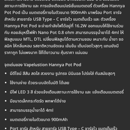
สถานะการใช้งาน และ การแจ้งเตือนเปอร์เซ็นแบตเตอรี่ ตัวเครื่อง Hannya
Pot Pod เป็น แบตเตอรี่ภายในตัวขนาด 900mAh มาพร้อม Port ชาร์จ
สำหรับ สายชาร์จ USB Type – C ชาร์จไว แบตเต็มเร็ว และ ตัวเครื่อง
Hannya Pot Pod จะจ่ายกำลังไฟได้อยู่ที่ 16.2W ออกแบบให้ใช้งานร่วม
กับ คอยล์บุหรี่ไฟฟ้า Nano Pot 0.8 ohm สามารถบรรจุน้ำยาได้ 4ml ให้
ฟิลสูบแบบ MTL, DTL เปลี่ยนฟิลสูบได้ตามความชอบ เหมาะกับ น้ำยา ซอ
ลนิค ให้กลิ่นหอม รสชาติหวานชัดเจน เข้มข้น เต็มปอดไวสุดๆ แถมยังมี
ราคาถูก ไม่แพงมาก ใช้ได้ยาวนาน คุ้มราคา แน่นอน
จุดเด่นของ Vapelustion Hannya Pot Pod
มีดีไซน์ สีสัน สดใส สวยงาม รูปทรง มินิมอล โปร่งใส่ ทันสมัยสุดๆ
ใช้งานง่าย ด้วยระบบอัตโนมัติ ได้เลย
มีไฟ LED 3 สี ช่วยแจ้งเตือนสถานะการใช้งาน และ แจ้งเตือนแบตเตอรี่
มีขนาดเล็กกระทัดรัด พกพาได้ง่าย
สามารถบรรจุน้ำยาได้ 4ml
แบตเตอรี่ภายในตัวขนาด 900mAh
Port ชาร์จ สำหรับ สายชาร์จ USB Type – C ชาร์จไว แบตเต็มเร็ว