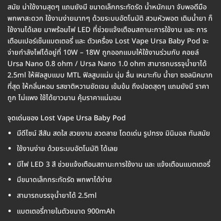
สมัย น่าใช้งานสุดๆ แถมยังมี ขนาดเล็กกระทัดรัด น้ำหนักเบา จับพอดีมือ
พกพาสะดวก ใช้งานง่ายมากๆ ด้วยระบบอัตโนมัติ สวมหัวพอต เติมน้ำยา ก็
ใช้งานได้เลย มาพร้อมไฟ LED ที่ช่วยแจ้งเตือนสถานะการใช้งาน และ การ
เตือนเปอร์เซ็นแบตเตอรี่ และ ตัวเครื่อง Lost Vape Ursa Baby Pod จะ
จ่ายกำลังไฟได้อยู่ที่ 10W – 18W ถูกออกแบบให้ใช้งานร่วมกับ คอยล์
Ursa Nano 0.8 ohm / Ursa Nano 1.0 ohm สามารถบรรจุน้ำยาได้
2.5ml ให้ฟิลสูบแบบ MTL ฟิลสูบแน่น นุ่ม ลื่น เหมาะกับ น้ำยา ซอลนิคมาก
ที่สุด ให้กลิ่นหอม รสชาติหวานชัดเจน เข้มข้น ถึงปอดสุดๆ แถมยังมี ราคา
ถูก ไม่แพง ใช้ได้ยาวนาน คุ้มราคาแน่นอน
จุดเด่นของ Lost Vape Ursa Baby Pod
มีดีไซน์ สีสัน สดใส สวยงาม ลวดลาย โดดเด่น รูปทรง มินิมอล ทันสมัย
ใช้งานง่าย ด้วยระบบอัตโนมัติ ได้เลย
มีไฟ LED 3 สี ช่วยแจ้งเตือนสถานะการใช้งาน และ แจ้งเตือนแบตเตอรี่
มีขนาดเล็กกระทัดรัด พกพาได้ง่าย
สามารถบรรจุน้ำยาได้ 2.5ml
แบตเตอรี่ภายในตัวขนาด 900mAh