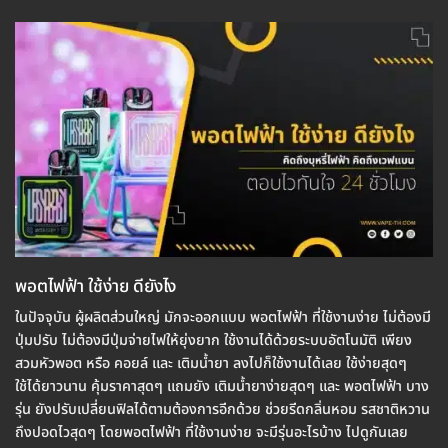
พอตไฟฟ้า ใช้ง่าย ดียังไง
ในปัจจุบัน ผู้ผลิตส่วนใหญ่ มักจะออกแบบ พอตไฟฟ้า ที่ใช้งานง่าย ไม่ต้องมี
ปุ่มปรับ ไม่ต้องมีปุ่มจ่ายไฟให้ยุ่งยาก ใช้งานได้ด้วยระบบอัตโนมัติ เพียง
สวมหัวพอต หรือ คอยล์ และ เติมน้ำยา ลงไปก็ใช้งานได้เลย ใช้ง่ายสุดๆ
ใช้ได้ยาวนาน คุ้มราคาสุดๆ แถมยัง เติมน้ำยาง่ายสุดๆ และ พอตไฟฟ้า บาง
รุ่น ยังปรับเปลี่ยนฟิลได้ตามต้องการอีกด้วย ช่วยรีดกลิ่นหอม รสชาติหวาน
ถึงปอดไวสุดๆ โดยพอตไฟฟ้า ที่ใช้งานง่าย จะมีรุ่นอะไรบ้าง ไปดูกันเลย