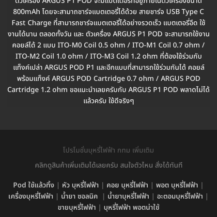
ตัวเครื่อง ARGUS P1 POD จะมีแบตเตอรี่ที่อยู่ภายในตัวเครื่องขนาด
800mAh โดยจะสามาถชาร์จแบตเตอรี่ได้ด้วย สายชาร์จ USB Type C
Fast Charge ที่สามารถชาร์จแบตเตอรี่ได้อย่างรวดเร็ว แบตเตอรี่อึด ใช้
งานได้นาน ตลอดทั้งวัน และ ตัวเครื่อง ARGUS P1 POD จะสามารถใช้งาน
คอยล์ได้ 2 แบบ ITO-M0 Coil 0.5 ohm / ITO-M1 Coil 0.7 ohm /
ITO-M2 Coil 1.0 ohm / ITO-M3 Coil 1.2 ohm ที่ต้องใช้ร่วมกับ
แท็งค์เปล่า ARGUS POD P1 และอีกแบบที่สามารถใช้ร่วมกันได้ คอยล์
พร้อมแท็งค์ ARGUS POD Cartridge 0.7 ohm / ARGUS POD
Cartridge 1.2 ohm ขอแนะนำเลยครับกับ ARGUS P1 POD พลาดไม่ได้
แล้วครับ ใช้ดีจริงๆ
โปรโมชั่นบุหรี่ไฟฟ้า กทม เพิ่มเติม
คลิกดูสินค้าเพิ่มเติมได้เลยครับ สนใจตัวไหน สั่งได้ทันที
Pod ใช้แล้วทิ้ง
|
หัว บุหรี่ไฟฟ้า
|
คอย บุหรี่ไฟฟ้า
|
พอต บุหรี่ไฟฟ้า
|
เครื่องบุหรี่ไฟฟ้า
|
น้ำยา ซอลนิค
|
น้ำยาบุหรี่ไฟฟ้า
|
อะตอมบุหรี่ไฟฟ้า
|
ขายบุหรี่ไฟฟ้า
|
บุหรี่ไฟฟ้า พอตน่าใช้