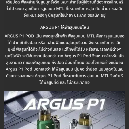
เต็มปอด ฟีลคล้ายกับสูบบุหรี่จริง เหมาะสำหรับผู้ใช้งานทื่ต้องการเลิกบุหรี่
ทั่วไป ระบบ สูบเป็นการสูบแบบ MTL ที่เหมาะกับการสูบ กับ น้ำยา ซอลนิค
จึงเหมาะจริงๆ นักสูบที่ใช้น้ำยา ประเภท ซอลนิค อยู่
ARGUS P1 ให้ฟีลสูบแบบไหน
ARGUS P1 POD เป็น พอตบุหรี่ไฟฟ้า ฟีลสูบแบบ MTL คือการสูบแบบออ
โต้ ปากเข้าถึงปอด หรือ คล้ายฟีลแบบสูบบุหรี่มวน จึงเหมาะกับการ เลิก
บุหรี่ ฟีลสูบที่ได้ก็จะไม่ต่างกันเลย แต่โทษที่ได้รับ หรือสามารถเคมีต่างๆ
บุหรี่ไฟฟ้า จะมีอันตรายน้อยกว่ามาก Argus P1 Pod จึงเหมาะสำหรับ นัก
สูบสายชิว ที่ชอบฟีลสูบแบบ ถึงปอด อิ่มนิคโคติน ตอบโจทย์อย่างแน่นอน
Argus P1 Pod บอกเลยว่า ให้ฟีลสูบแบบ นุ่มคอ ฉ่ำปอด แบบสุดๆไปเลย
ด้วยการออกของ Argus P1 Pod ที่เหมาะกับการ สูบแบบ MTL จึงทำให้
ได้ฟีลสูบที่ดี และ ไม่กระแทกคอ