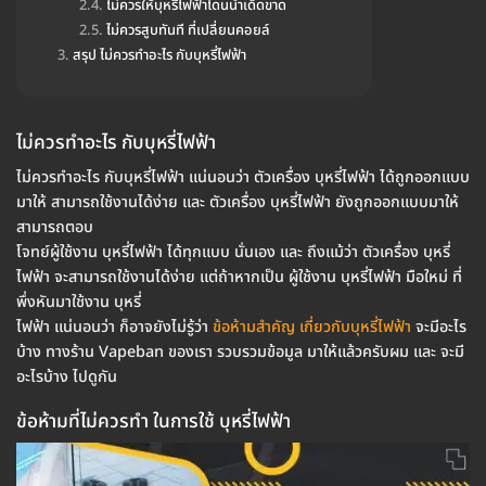
ไม่ควรให้บุหรี่ไฟฟ้าโดนน้ำเด็ดขาด
ไม่ควรสูบทันที ที่เปลี่ยนคอยล์
สรุป ไม่ควรทำอะไร กับบุหรี่ไฟฟ้า
ไม่ควรทำอะไร กับบุหรี่ไฟฟ้า
ไม่ควรทำอะไร กับบุหรี่ไฟฟ้า แน่นอนว่า ตัวเครื่อง บุหรี่ไฟฟ้า ได้ถูกออกแบบ
มาให้ สามารถใช้งานได้ง่าย และ ตัวเครื่อง บุหรี่ไฟฟ้า ยังถูกออกแบบมาให้
สามารถตอบ
โจทย์ผู้ใช้งาน บุหรี่ไฟฟ้า ได้ทุกแบบ นั่นเอง และ ถึงแม้ว่า ตัวเครื่อง บุหรี่
ไฟฟ้า จะสามารถใช้งานได้ง่าย แต่ถ้าหากเป็น ผู้ใช้งาน บุหรี่ไฟฟ้า มือใหม่ ที่
พึ่งหันมาใช้งาน บุหรี่
ไฟฟ้า แน่นอนว่า ก็อาจยังไม่รู้ว่า
ข้อห้ามสำคัญ เกี่ยวกับบุหรี่ไฟฟ้า
จะมีอะไร
บ้าง ทางร้าน Vapeban ของเรา รวบรวมข้อมูล มาให้แล้วครับผม และ จะมี
อะไรบ้าง ไปดูกัน
ข้อห้ามที่ไม่ควรทำ ในการใช้ บุหรี่ไฟฟ้า