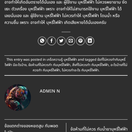
อาจทำให้เกิดอันตรายได้นั่นเอง และ ผู้ใช้งาน บุหรี่ไฟฟ้า ไม่ควรพยายาม งัด
แงะ ตัวเครื่อง บุหรี่ไฟฟ้า เพราะ อาจทำให้ไม่สามารถใช้งาน บุหรี่ไฟฟ้า ได้
เลยนั่นเอง และ ผู้ใช้งาน บุหรี่ไฟฟ้า ไม่ควรทำให้ บุหรี่ไฟฟ้า โดนน้ำ หรือ
ความชื้น เพราะ อาจทำให้ บุหรี่ไฟฟ้า เกิดเสียหายได้นั่นเองครับ
This entry was posted in
เกร็ดความรู้ บุหรี่ไฟฟ้า
and tagged
ข้อที่ไม่ควรทำกับบุหรี่
ไฟฟ้า มีอะไรบ้าง
,
ข้อห้ามที่ไม่ควรทำ กับบุหรี่ไฟฟ้า
,
สิ่งที่ไม่ควรทำ กับบุหรี่ไฟฟ้า
,
อะไรบ้างที่ไม่
ควรทำ กับบุหรี่ไฟฟ้า
,
ไม่ควรทำอะไร กับบุหรี่ไฟฟ้า
.
ADMIN N
ข้อแตกต่างของหยดสูบ กับพอต
ข้อห้ามที่ไม่ควร กับน้ำยาบุหรี่ไฟฟ้า