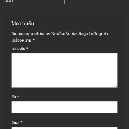
ไฟฟ้า
ใส่ความเห็น
อีเมลของคุณจะไม่แสดงให้คนอื่นเห็น
ช่องข้อมูลจำเป็นถูกทำ
เครื่องหมาย
*
ความเห็น
*
ชื่อ
*
อีเมล
*