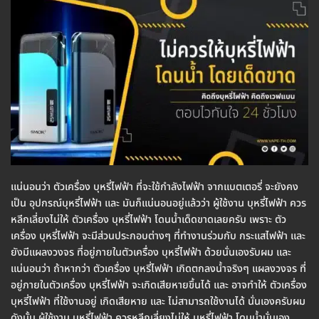
แน่นอนว่า ตัวเครื่อง บุหรี่ไฟฟ้า ที่จะใช้กำลังไฟฟ้า จากแบตเตอรี่ จะยังคง
เป็น อุปกรณ์บุหรี่ไฟฟ้า และ มันก็แน่นอนอยู่แล้วว่า ผู้ใช้งาน บุหรี่ไฟฟ้า ควร
หลีกเลี่ยงไม่ให้ ตัวเครื่อง บุหรี่ไฟฟ้า โดนน้ำเด็ดขาดเลยครับ เพราะ ตัว
เครื่อง บุหรี่ไฟฟ้า จะมีส่วนประกอบต่างๆ ที่ทำงานร่วมกับ กระแสไฟฟ้า และ
ยังมีแผลงวงจร ที่อยู่ภายในตัวเครื่อง บุหรี่ไฟฟ้า ด้วยนั่นเองรับผม และ
แน่นอนว่า ถ้าหากว่า ตัวเครื่อง บุหรี่ไฟฟ้า เกิดตกลงน้ำจริงๆ แผลงวงจร ที่
อยู่ภายในตัวเครื่อง บุหรี่ไฟฟ้า จะเกิดเสียหายขึ้นได้ และ อาจทำให้ ตัวเครื่อง
บุหรี่ไฟฟ้า ที่ใช้งานอยู่ เกิดเสียหาย และ ไม่สามารถใช้งานได้ นั่นเองครับผม
ดังนั้น ผู้ใช้งาน บุหรี่ไฟฟ้า ควรหลีกเลี่ยงไม่ให้ บุหรี่ไฟฟ้า โดนน้ำนั่นเอง