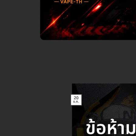
20
ธ.ค.