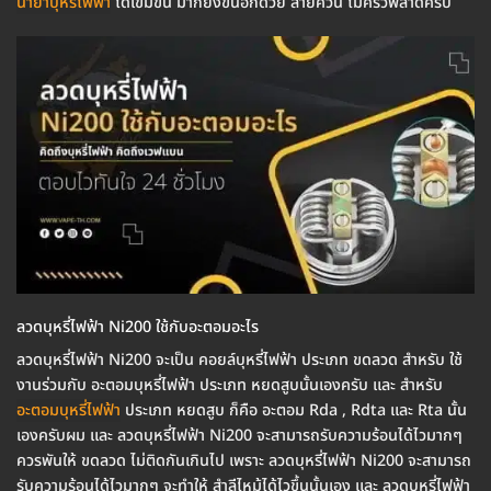
น้ำยาบุหรี่ไฟฟ้า
ได้เข้มข้น มากยิ่งขึ้นอีกด้วย สายควัน ไม่ครวพลาดครับ
ลวดบุหรี่ไฟฟ้า Ni200 ใช้กับอะตอมอะไร
ลวดบุหรี่ไฟฟ้า Ni200 จะเป็น คอยล์บุหรี่ไฟฟ้า ประเภท ขดลวด สำหรับ ใช้
งานร่วมกับ อะตอมบุหรี่ไฟฟ้า ประเภท หยดสูบนั้นเองครับ และ สำหรับ
อะตอมบุหรี่ไฟฟ้า
ประเภท หยดสูบ ก็คือ อะตอม Rda , Rdta และ Rta นั้น
เองครับผม และ ลวดบุหรี่ไฟฟ้า Ni200 จะสามารถรับความร้อนได้ไวมากๆ
ควรพันให้ ขดลวด ไม่ติดกันเกินไป เพราะ ลวดบุหรี่ไฟฟ้า Ni200 จะสามารถ
รับความร้อนได้ไวมากๆ จะทำให้ สำลีไหม้ได้ไวขึ้นนั้นเอง และ ลวดบุหรี่ไฟฟ้า