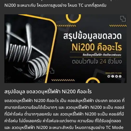
Ni200 จะเหมาะกับ โหมดการสูบอย่าง โหมด TC มากที่สุดครับ
สรุปข้อมูล ขดลวดบุหรี่ไฟฟ้า Ni200 คืออะไร
ขดลวดบุหรี่ไฟฟ้า Ni200 คืออะไร เป็น คอยล์บุหรี่ไฟฟ้า ประเภท ขดลวด ที่
สามารถรับความร้อนได้เร็วมากๆ และ ลวดบุหรี่ไฟฟ้า Ni200 จะเป็น คอยล์
ที่มีค่าโอห์ม ต่ำมากๆเลยครับ และ ลวดบุหรี่ไฟฟ้า Ni200 จะเป็น คอยล์ที่มี
ค่าโอห์ม ไม่นิ่งเลยครับ ค่าโอห์มจะแกว่งตาม ความร้อน ที่ได้รับอยู่ตลอด
และ ลวดบุหรี่ไฟฟ้า Ni200 จะเหมาะสำหรับ โหมดการสูบอย่าง TC Mode