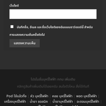
เว็บไซต์
บันทึกชื่อ, อีเมล และชื่อเว็บไซต์ของฉันบนเบราว์เซอร์นี้ สำหรับ
การแสดงความเห็นครั้งถัดไป
โปรโมชั่นบุหรี่ไฟฟ้า กทม เพิ่มเติม
คลิกดูสินค้าเพิ่มเติมได้เลยครับ สนใจตัวไหน สั่งได้ทันที
Pod ใช้แล้วทิ้ง
|
หัว บุหรี่ไฟฟ้า
|
คอย บุหรี่ไฟฟ้า
|
พอต บุหรี่ไฟฟ้า
|
เครื่องบุหรี่ไฟฟ้า
|
น้ำยา ซอลนิค
|
น้ำยาบุหรี่ไฟฟ้า
|
อะตอมบุหรี่ไฟฟ้า
|