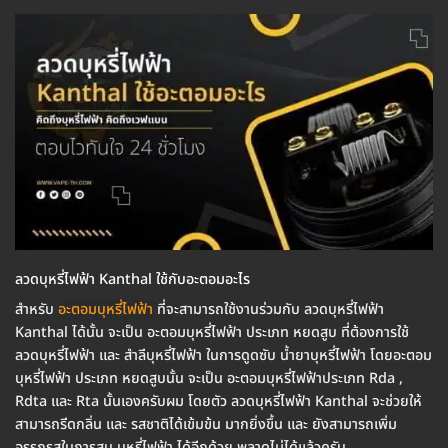
ลวดบุหรี่ไฟฟ้า Kanthal ใช้กับอะตอมอะไร
สำหรับ
อะตอมบุหรี่ไฟฟ้า
ที่จะสามารถใช้งานร่วมกับ ลวดบุหรี่ไฟฟ้า
Kanthal ได้นั้น จะเป็น อะตอมบุหรี่ไฟฟ้า ประเภท หยดสูบ ที่ต้องการใช้
ลวดบุหรี่ไฟฟ้า และ สำลีบุหรี่ไฟฟ้า ในการดูดซับ น้ำยาบุหรี่ไฟฟ้า โดยอะตอม
บุหรี่ไฟฟ้า ประเภท หยดสูบนั้น จะเป็น อะตอมบุหรี่ไฟฟ้าประเภท Rda ,
Rdta และ Rta นั้นเองครับผม โดยตัว ลวดบุหรี่ไฟฟ้า Kanthal จะช่วยให้
สามารถรีดกลิ่น และ รสชาติได้เข้มข้น มากยิ่งขึ้น และ ยังสามารถเพิ่ม
อรรถรสในการสูบ บุหรี่ไฟฟ้า ได้อีกด้วย พลาดไม่ได้แล้วครับ