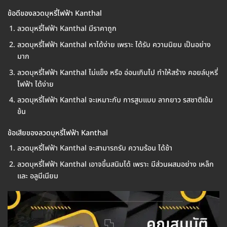
ข้อดีของลวดบุหรี่ไฟฟ้า Kanthal
ลวดบุหรี่ไฟฟ้า Kanthal มีราคาถูก
ลวดบุหรี่ไฟฟ้า Kanthal หาได้ง่าย เพราะ ได้รับ ความนิยม เป็นอย่าง
มาก
ลวดบุหรี่ไฟฟ้า Kanthal ไม่เเข็ง หรือ อ่อนเกินไป ทำให้สร้าง คอยล์บุหรี่
ไฟฟ้า ได้ง่าย
ลวดบุหรี่ไฟฟ้า Kanthal จะเหมาะกับ การสูบแบบ ลากยาว รสชาติเข้ม
ข้น
ข้อเสียของลวดบุหรี่ไฟฟ้า Kanthal
ลวดบุหรี่ไฟฟ้า Kanthal จะสามารถรับ ความร้อน ได้ช้า
ลวดบุหรี่ไฟฟ้า Kanthal เอาจขึ้นสนิมได้ เพราะ มีส่วนผสมอย่าง เหล็ก
และ อลูมีเนียม