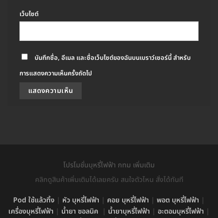
เว็บไซต์
บันทึกชื่อ, อีเมล และชื่อเว็บไซต์ของฉันบนเบราว์เซอร์นี้ สำหรับ
การแสดงความเห็นครั้งถัดไป
โปรโมชั่นบุหรี่ไฟฟ้า กทม เพิ่มเติม
คลิกดูสินค้าเพิ่มเติมได้เลยครับ สนใจตัวไหน สั่งได้ทันที
Pod ใช้แล้วทิ้ง
|
หัว บุหรี่ไฟฟ้า
|
คอย บุหรี่ไฟฟ้า
|
พอต บุหรี่ไฟฟ้า
|
เครื่องบุหรี่ไฟฟ้า
|
น้ำยา ซอลนิค
|
น้ำยาบุหรี่ไฟฟ้า
|
อะตอมบุหรี่ไฟฟ้า
|