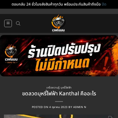
ตอบกลับ 24 ชั่วโมงส่งสินค้าทุกวัน พร้อมประกันสินค้าถึงมือ
ปิด
ข้าม
ไป
ยัง
เนื้อหา
เกร็ดความรู้ บุหรี่ไฟฟ้า
ขดลวดบุหรี่ไฟฟ้า Kanthal คืออะไร
POSTED ON
4 ตุลาคม 2023
BY
ADMIN N