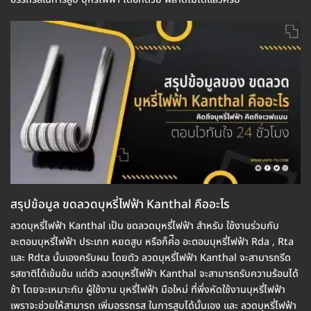
สรุปข้อมูล ขดลวดบุหรี่ไฟฟ้า Kanthal คืออะไร
ลวดบุหรี่ไฟฟ้า Kanthal เป็น ขดลวดบุหรี่ไฟฟ้า สำหรับ ใช้งานร่วมกับ
อะตอมบุหรี่ไฟฟ้า ประเภท หยดสูบ หรือก็ค่ือ อะตอมบุหรี่ไฟฟ้า Rda , Rta
และ Rdta นั้นเองครับผม โดยตัว ลวดบุหรี่ไฟฟ้า Kanthal จะสามารถรีด
รสชาติได้เข้มข้น แต่ตัว ลวดบุหรี่ไฟฟ้า Kanthal จะสามารถรับความร้อนได้
ช้า โดยจะเหมาะกับ ผู้ใช้งาน บุหรี่ไฟฟ้า มือใหม่ ที่พึ่งหัดใช้งานบุหรี่ไฟฟ้า
เพราจะช่วยให้สามารถ เพิ่มอรรถรส ในการสูบได้นั้นเอง และ ลวดบุหรี่ไฟฟ้า