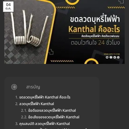
04
ต.ค.
สารบัญ
ขดลวดบุหรี่ไฟฟ้า Kanthal คืออะไร
ลวดบุหรี่ไฟฟ้า Kanthal
ข้อดีของลวดบุหรี่ไฟฟ้า Kanthal
ข้อเสียของลวดบุหรี่ไฟฟ้า Kanthal
คุณสมบัติ ลวดบุหรี่ไฟฟ้า Kanthal