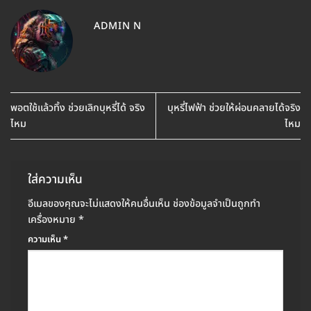
ADMIN N
พอตใช้แล้วทิ้ง ช่วยเลิกบุหรี่ได้ จริง
บุหรี่ไฟฟ้า ช่วยให้ผ่อนคลายได้จริง
ไหม
ไหม
ใส่ความเห็น
อีเมลของคุณจะไม่แสดงให้คนอื่นเห็น
ช่องข้อมูลจำเป็นถูกทำ
เครื่องหมาย
*
ความเห็น
*