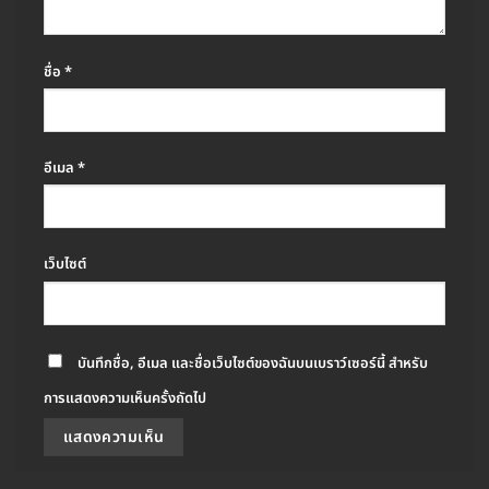
ชื่อ
*
อีเมล
*
เว็บไซต์
บันทึกชื่อ, อีเมล และชื่อเว็บไซต์ของฉันบนเบราว์เซอร์นี้ สำหรับ
การแสดงความเห็นครั้งถัดไป