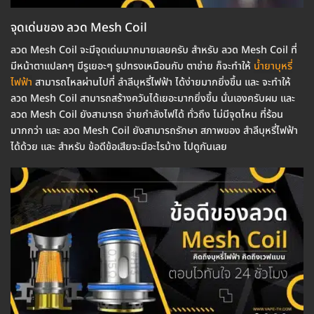
จุดเด่นของ ลวด Mesh Coil
ลวด Mesh Coil จะมีจุดเด่นมากมายเลยครับ สำหรับ ลวด Mesh Coil ที่
มีหน้าตาแปลกๆ มีรูเยอะๆ รูปทรงเหมือนกับ ตาข่าย ก็จะทำให้
น้ำยาบุหรี่
ไฟฟ้า
สามารถไหลผ่านไปที่ ลำลีบุหรี่ไฟฟ้า ได้ง่ายมากยิ่งขึ้น และ จะทำให้
ลวด Mesh Coil สามารถสร้างควันได้เยอะมากยิ่งขึ้น นั่นเองครับผม และ
ลวด Mesh Coil ยังสามารถ จ่ายกำลังไฟได้ ทั่วถึง ไม่มีจุดไหน ที่ร้อน
มากกว่า และ ลวด Mesh Coil ยังสามารถรักษา สภาพของ สำลีบุหรี่ไฟฟ้า
ได้ด้วย และ สำหรับ ข้อดีข้อเสียจะมีอะไรบ้าง ไปดูกันเลย