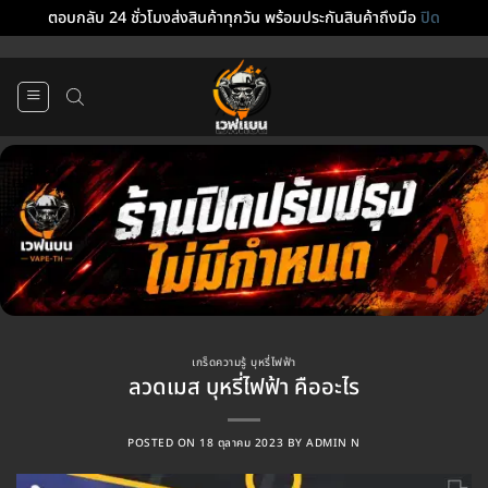
ตอบกลับ 24 ชั่วโมงส่งสินค้าทุกวัน พร้อมประกันสินค้าถึงมือ
ปิด
ข้าม
ไป
ยัง
เนื้อหา
เกร็ดความรู้ บุหรี่ไฟฟ้า
ลวดเมส บุหรี่ไฟฟ้า คืออะไร
POSTED ON
18 ตุลาคม 2023
BY
ADMIN N