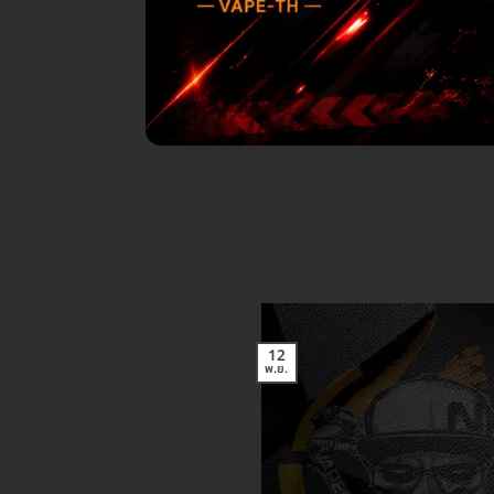
12
พ.ย.