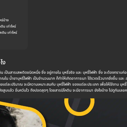
หร่บ้าง
ติน เท่าไหร่
ติน เท่าไหร่
งไง
 เป็นสารเสพติดชนิดหนึ่ง ซึ่ง อยู่ภายใน บุหรี่จริง และ บุหรี่ไฟฟ้า ซึ่ง จะต้องทราบก่อ
มาณใน น้ำยาบุหรี่ไฟฟ้า เป็นจำนวนมาก ก็ทำให้เกิดอาการเมา ได้รวดเร็วมากยิ่งขึ้น และ 
ดยแต่ละปริมาณ จะมีความเหมาะสมกับ บุหรี่ไฟฟ้า ของแต่ละประเภท เพื่อให้ใช้งาน บุหรี่
งสูบแล้ว อิ่มควันไว ถึงปอดสุดๆ โดยสารนิโคติน จะมีอาการเมา ยังไงบ้าง ไปดูกันเลยค