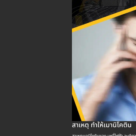
สาเหตุ ทำให้เมานิโคติน
สาเหตุเมานิโคตินของ บุหรี่ไฟฟ้า จะเกิ