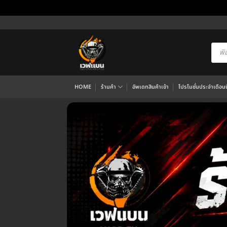
ข้าม
ไป
ยัง
Produ
searc
เนื้อหา
HOME
ร้านค้า
อัพเดทสินค้าเข้า
โปรโมชั่นประจำเดือนนี