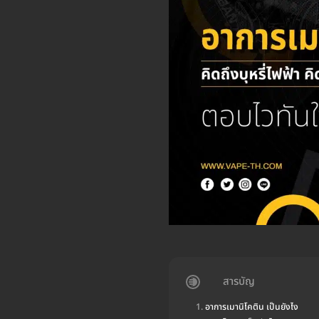
สารบัญ
อาการเมานิโคติน เป็นยังไง