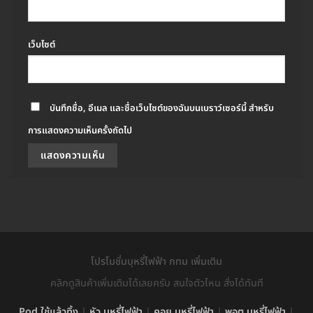
เว็บไซต์
บันทึกชื่อ, อีเมล และชื่อเว็บไซต์ของฉันบนเบราว์เซอร์นี้ สำหรับ
การแสดงความเห็นครั้งถัดไป
โปรโมชั่นบุหรี่ไฟฟ้า กทม เพิ่มเติม
คลิกดูสินค้าเพิ่มเติมได้เลยครับ สนใจตัวไหน สั่งได้ทันที
Pod ใช้แล้วทิ้ง
|
หัว บุหรี่ไฟฟ้า
|
คอย บุหรี่ไฟฟ้า
|
พอต บุหรี่ไฟฟ้า
|