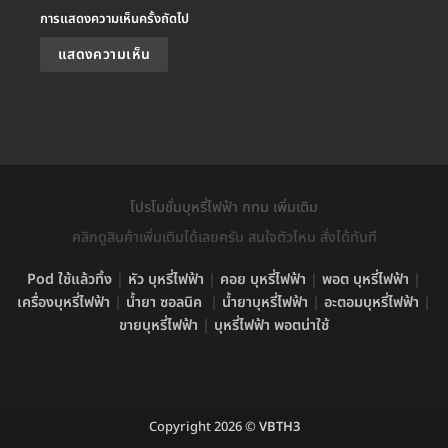
การแสดงความเห็นครั้งถัดไป
โปรโมชั่นบุหรี่ไฟฟ้า กทม เพิ่มเติม
คลิกดูสินค้าเพิ่มเติมได้เลยครับ สนใจตัวไหน สั่งได้ทันที
Pod ใช้แล้วทิ้ง
|
หัว บุหรี่ไฟฟ้า
|
คอย บุหรี่ไฟฟ้า
|
พอต บุหรี่ไฟฟ้า
|
เครื่องบุหรี่ไฟฟ้า
|
น้ำยา ซอลนิค
|
น้ำยาบุหรี่ไฟฟ้า
|
อะตอมบุหรี่ไฟฟ้า
|
ขายบุหรี่ไฟฟ้า
|
บุหรี่ไฟฟ้า พอตน่าใช้
Copyright 2026 ©
VBTH3