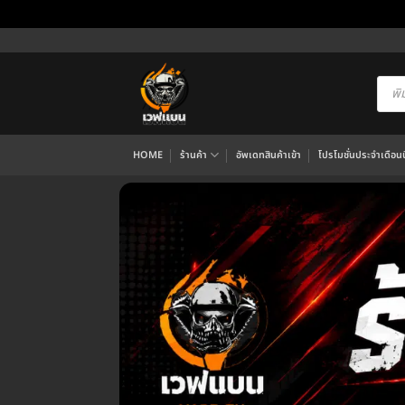
ข้าม
ไป
ยัง
Produ
searc
เนื้อหา
HOME
ร้านค้า
อัพเดทสินค้าเข้า
โปรโมชั่นประจำเดือนนี