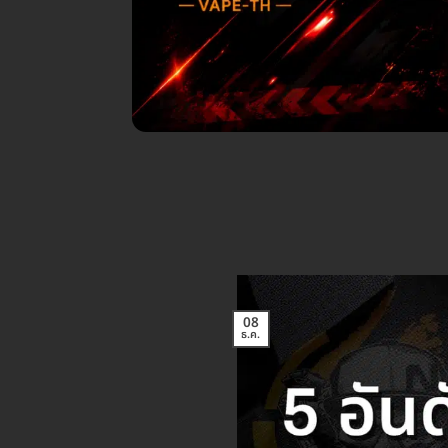
08
ธ.ค.