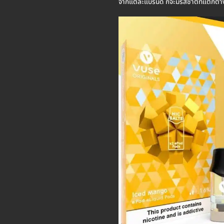
จากแต่ละแบรนด์ ก็จะมีรสชาติที่แตกต่างก