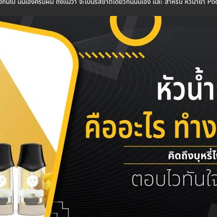
ันไป นั่นเองครับผม ถึงแม้ว่า จะเป็นรสชาติเดียวกันนั่นเอง และ สำหรับ หัวน้ำยา Pod น