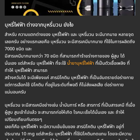
บุหรี่ไฟฟ้า ต่างจากบุหรี่มวน ยังไง
สำหรับ ความแตกต่างของ บุหรี่ไฟฟ้า และ บุหรี่มวน จะมีมากมาย หลายจุด
เลยครับ อย่างแรกเลยคือ บุหรี่มวน จะมีสารเคมีมากมาย ที่ใช้ในการผลิตถึง
7000 ชนิด และ
มีสารเคมีมากมายกว่า 70 ชนิด ที่สามารถทำร้ายร่างกายของ ผู้สูบ ได้
นั่นเอง แต่สำหรับ บุหรี่ไฟฟ้า ที่จะใช้
น้ำยาบุหรี่ไฟฟ้า
ที่เป็นตัวเชื้อเพลิง ที่
ทำให้ บุหรี่ไฟฟ้า สามารถ
สร้างควันได้ จะมีเพียงแค่ สารนิโคติน บุหรี่ไฟฟ้า ที่เป็นอันตรายต่อร่างกาย
แต่การเลือกใช้ นิโคติน ที่อยู่ในระดับที่พอดี ก็ไม่ส่งผลเสีย ต่อร่างกาย
แน่นอนครับ
บุหรี่มวน จะมีสารเคมีอย่างเช่น น้ำมันทาร์ หรือ สารทาร์ ที่เป็นสารเคมี ที่เมื่อ
ผู้สูบ สูบเข้าไปแล้ว จะสามารถก่อให้เกิด โรคมะเร็งได้นั่นเอง และ ถ้าให้
เปรียบเทียบกันตรงๆ
เลยก็คือ บุหรี่ไฟฟ้า จะมีความเข้มข้นของ สารนิโคติน บุหรี่ไฟฟ้า อยู่ที่
ประมาณ 10 mg แต่สำหรับ บุหรี่ไฟฟ้า ที่ใช้นิโคตินทดแทน โดยจะมีความ