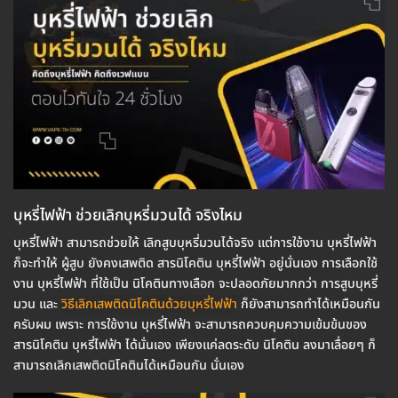
บุหรี่ไฟฟ้า ช่วยเลิกบุหรี่มวนได้ จริงไหม
บุหรี่ไฟฟ้า สามารถช่วยให้ เลิกสูบบุหรี่มวนได้จริง แต่การใช้งาน บุหรี่ไฟฟ้า
ก็จะทำให้ ผู้สูบ ยังคงเสพติด สารนิโคติน บุหรี่ไฟฟ้า อยู่นั่นเอง การเลือกใช้
งาน บุหรี่ไฟฟ้า ที่ใช้เป็น นิโคตินทางเลือก จะปลอดภัยมากกว่า การสูบบุหรี่
มวน และ
วิธีเลิกเสพติดนิโคตินด้วยบุหรี่ไฟฟ้า
ก็ยังสามารถทำได้เหมือนกัน
ครับผม เพราะ การใช้งาน บุหรี่ไฟฟ้า จะสามารถควบคุมความเข้มข้นของ
สารนิโคติน บุหรี่ไฟฟ้า ได้นั่นเอง เพียงแค่ลดระดับ นิโคติน ลงมาเลื่อยๆ ก็
สามารถเลิกเสพติดนิโคตินได้เหมือนกัน นั่นเอง