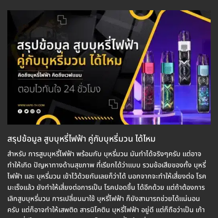
สรุปข้อมูล สูบบุหรี่ไฟฟ้า คู่กับบุหรี่มวน ได้ไหม
สำหรับ การสูบบุหรี่ไฟฟ้า พร้อมกับ บุหรี่มวน มันทำได้จริงๆครับ แต่อาจ
ทำให้เกิด ปัญหาทางด้านสุขภาพ ที่เรียกได้ว่าแบบ รวมข้อเสียของทั้ง บุหรี่
ไฟฟ้า และ บุหรี่มวน เข้าไว้ด้วยกันเลยก็ว่าได้ นอกจากจะทำให้เสี่ยงต่อ โรค
มะเร็งแล้ว ยังทำให้เสี่ยงต่อการเป็น โรคปอดชื้น ได้อีกด้วย แต่ถ้าต้องการ
เลิกสูบบุหรี่มวน การเปลี่ยนมาใช้ บุหรี่ไฟฟ้า ก็ยังสามารถช่วยได้แน่นอน
ครับ แต่ก็อาจทำให้เสพติด สารนิโคติน บุหรี่ไฟฟ้า อยู่ดี แต่ก็ถือว่าเป็น เก้า