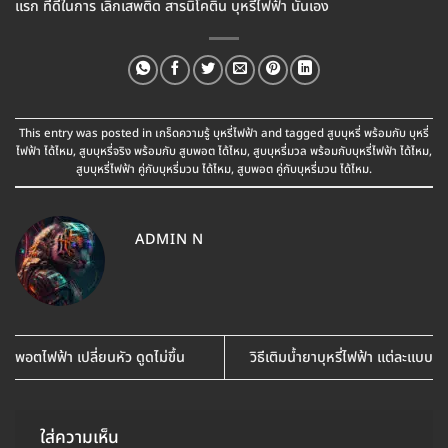
แรก ที่ดีในการ เลิกเสพติด สารนิโคติน บุหรี่ไฟฟ้า นั่นเอง
This entry was posted in
เกร็ดความรู้ บุหรี่ไฟฟ้า
and tagged
สูบบุหรี่ พร้อมกับ บุหรี่
ไฟฟ้า ได้ไหม
,
สูบบุหรี่จริง พร้อมกับ สูบพอต ได้ไหม
,
สูบบุหรี่มวล พร้อมกับบุหรี่ไฟฟ้า ได้ไหม
,
สูบบุหรี่ไฟฟ้า คู่กับบุหรี่มวน ได้ไหม
,
สูบพอต คู่กับบุหรี่มวน ได้ไหม
.
ADMIN N
พอตไฟฟ้า เปลี่ยนหัว ดูดไม่ขึ้น
วิธีเติมน้ำยาบุหรี่ไฟฟ้า แต่ละแบบ
ใส่ความเห็น