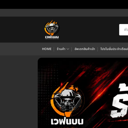
ข้าม
ไป
ยัง
Produ
searc
เนื้อหา
HOME
ร้านค้า
อัพเดทสินค้าเข้า
โปรโมชั่นประจำเดือนนี