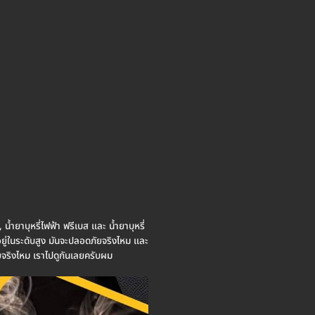
น้ำยาบุหรี่ไฟฟ้า ฟรีเบส และ น้ำยาบุหรี่
า อยู่ในระดับสูง มันจะปลอดภัยจริงไหม และ
จริงไหม เราไปดูกันเลยครับผม