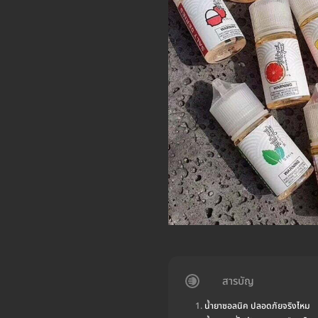
สารบัญ
น้ำยาซอลนิค ปลอดภัยจริงไหม