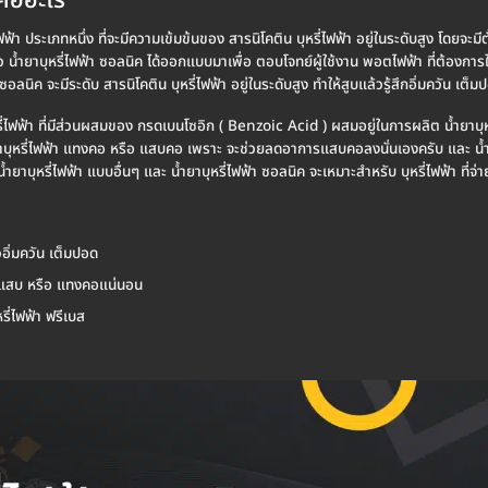
คืออะไร
ี่ไฟฟ้า ประเภทหนึ่ง ที่จะมีความเข้มข้นของ สารนิโคติน บุหรี่ไฟฟ้า อยู่ในระดับสูง โด
ยาบุหรี่ไฟฟ้า ซอลนิค ได้ออกแบบมาเพื่อ ตอบโจทย์ผู้ใช้งาน พอตไฟฟ้า ที่ต้องการใช้ 
ซอลนิค จะมีระดับ สารนิโคติน บุหรี่ไฟฟ้า อยู่ในระดับสูง ทำให้สูบแล้วรู้สึกอิ่มควัน เต็
หรี่ไฟฟ้า ที่มีส่วนผสมของ กรดเบนโซอิก ( Benzoic Acid ) ผสมอยู่ในการผลิต น้ำยาบุหร
น้ำยาบุหรี่ไฟฟ้า แทงคอ หรือ แสบคอ เพราะ จะช่วยลดอาการแสบคอลงนั่นเองครับ และ น้ำยา
้ำยาบุหรี่ไฟฟ้า แบบอื่นๆ และ น้ำยาบุหรี่ไฟฟ้า ซอลนิค จะเหมาะสำหรับ บุหรี่ไฟฟ้า ที่จ่
้วอิ่มควัน เต็มปอด
ม่แสบ หรือ แทงคอแน่นอน
รี่ไฟฟ้า ฟรีเบส