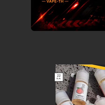
22
ต.ค.