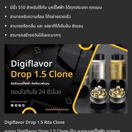
มีขั้ว 510 สำหรับใช้กับ บุหรี่ไฟฟ้า ได้ทุกประเภท ทุกแบบ
สามารถรับความร้อน ได้อย่างรวดเร็ว
สามารถรีดกลิ่น และ รสชาติได้เข้มข้น ชัดเจน
สามารถสร้างควันได้เยอะมากๆ
Digiflavor Drop 1.5 Rda Clone
อะตอม Digiflavor Drop 1.5 Clone เป็น อะตอมบุหรี่ไฟฟ้า จากทาง