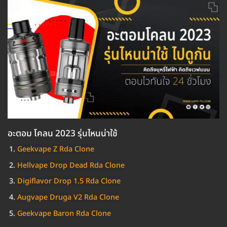
อะตอม โคลน 2023 รุ่นไหนน่าใช้
Geekvape Z Rda Clone
Hellvape Drop Dead Rda Clone
Digiflavor Drop 1.5 Rda Clone
Augvape Druga V2 Rda Clone
Geekvape Baron Rda Clone