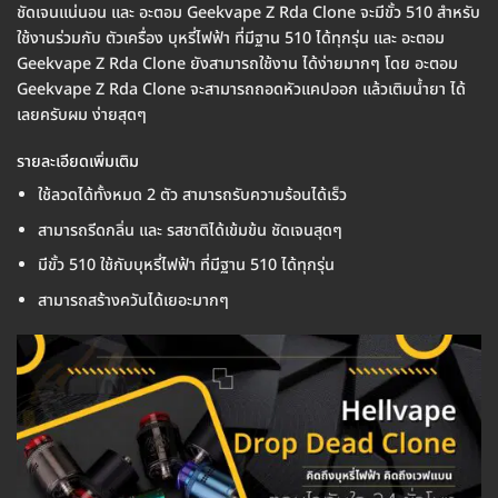
ชัดเจนแน่นอน และ อะตอม Geekvape Z Rda Clone จะมีขั้ว 510 สำหรับ
ใช้งานร่วมกับ ตัวเครื่อง บุหรี่ไฟฟ้า ที่มีฐาน 510 ได้ทุกรุ่น และ อะตอม
Geekvape Z Rda Clone ยังสามารถใช้งาน ได้ง่ายมากๆ โดย อะตอม
Geekvape Z Rda Clone จะสามารถถอดหัวแคปออก แล้วเติมน้ำยา ได้
เลยครับผม ง่ายสุดๆ
รายละเอียดเพิ่มเติม
ใช้ลวดได้ทั้งหมด 2 ตัว สามารถรับความร้อนได้เร็ว
สามารถรีดกลิ่น และ รสชาติได้เข้มข้น ชัดเจนสุดๆ
มีขั้ว 510 ใช้กับบุหรี่ไฟฟ้า ที่มีฐาน 510 ได้ทุกรุ่น
สามารถสร้างควันได้เยอะมากๆ