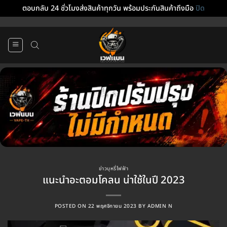
ตอบกลับ 24 ชั่วโมงส่งสินค้าทุกวัน พร้อมประกันสินค้าถึงมือ
ปิด
ข้าม
ไป
ยัง
เนื้อหา
ข่าวบุหรี่ไฟฟ้า
แนะนำอะตอมโคลน น่าใช้ในปี 2023
POSTED ON
22 พฤศจิกายน 2023
BY
ADMIN N