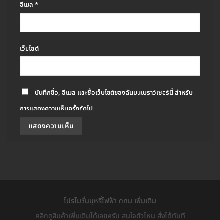
อีเมล
*
เว็บไซต์
บันทึกชื่อ, อีเมล และชื่อเว็บไซต์ของฉันบนเบราว์เซอร์นี้ สำหรับ
การแสดงความเห็นครั้งถัดไป
โปรโมชั่นบุหรี่ไฟฟ้า กทม เพิ่มเติม
คลิกดูสินค้าเพิ่มเติมได้เลยครับ สนใจตัวไหน สั่งได้ทันที