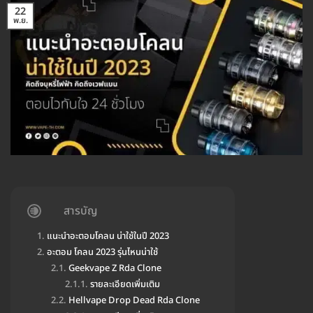
22
พ.ย.
สารบัญ
แนะนำอะตอมโคลน น่าใช้ในปี 2023
อะตอม โคลน 2023 รุ่นไหนน่าใช้
Geekvape Z Rda Clone
รายละเอียดเพิ่มเติม
Hellvape Drop Dead Rda Clone