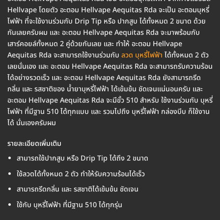
Hellvape โดยตัว อะตอม Hellvape Aequitas Rda จะเป็น อะตอมบุหรี่
ไฟฟ้า ที่จะใช้งานร่วมกับ Drip Tip หรือ ปากสูบ ได้ทั้งหมด 2 ขนาด ด้วย
กันเลยครับผม และ อะตอม Hellvape Aequitas Rda จะมาพร้อมกับ
เสาร์คอยล์ทั้งหมด 2 คู่ด้วยกันเลย และ ทำให้ อะตอม Hellvape
Aequitas Rda จะสามารถใช้งานร่วมกับ
ลวด บุหรี่ไฟฟ้า
ได้ทั้งหมด 2 ตัว
เลยนั่นเอง และ อะตอม Hellvape Aequitas Rda จะสามารถรับความร้อน
ได้อย่างรวดเร็ว และ อะตอม Hellvape Aequitas Rda ยังสามารถรีด
กลิ่น และ รสชาติของ น้ำยาบุหรี่ไฟฟ้า ได้เข้มข้น ชัดเจนแน่นอนครับ และ
อะตอม Hellvape Aequitas Rda จะมีขั้ว 510 สำหรับ ใช้งานร่วมกับ บุหรี่
ไฟฟ้า ที่มีฐาน 510 ได้ทุกแบบ และ รวมไปถึง บุหรี่ไฟฟ้า กล่องบีบ ก็ใช้งาน
ได้ นั่นเองครับผม
รายละเอียดเพิ่มเติม
สามารถใช้ปากสูบ หรือ Drip Tip ได้ถึง 2 ขนาด
ใช้ลวดได้ทั้งหมด 2 ตัว ทำให้รับความร้อนได้เร็ว
สามารถรีดกลิ่น และ รสชาติได้เข้มข้น ชัดเจน
ใช้กับ บุหรี่ไฟฟ้า ที่มีฐาน 510 ได้ทุกรุ่น