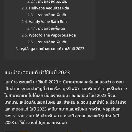
รายละเอียดเพิ่มเติม
Hellvape Aequitas Rda
รายละเอียดเพิ่มเติม
Vandy Vape Rath Rda
รายละเอียเพิ่มเติม
Wotofo The Vaporous Rda
รายละเอียดเพิ่มเติม
สรุปข้อมูล แนะนำอะตอมแท้ น่าใช้ในปี 2023
แนะนำอะตอมแท้ น่าใช้ในปี 2023
แนะนำอะตอมแท้ น่าใช้ในปี 2023 จะมีมากมายเลยครับ แน่นอนว่า อะตอม
เป็นส่วนประกอบสำคัญที่ ตัวเครื่อง บุหรี่ไฟฟ้า และ เรียกได้ว่า บุหรี่ไฟฟ้า จะ
ไม่สามารถขาดไปได้เลย นั่นเองครับผม และ อะตอม ในปี 2023 ก็จะมี
มากมาย เหมือนกันเลยครับผม และ สำหรับ อะตอม รุ่นที่น่าใช้ จะมีอะไรบ้าง
และ อะตอมแท้ ในปี 2023 จะมีมากมากเลยครับผม ทางร้าน Vapeban
ของเรา รวบรวมมาให้แล้วครับผม และ จะมี อะตอม ของแท้ รุ่นไหนในปี
2023 น่าใช้บ้าง เราไปดูกันเลยครับผม