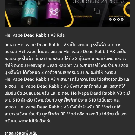
Hellvape Dead Rabbit V3 Rda
อะตอม Hellvape Dead Rabbit V3 เป็น อะตอมบุหรี่ไฟฟ้า จากทาง
แบรนด์ Hellvape โดยตัว อะตอม Hellvape Dead Rabbit V3 จะเป็น
อะตอมบุหรี่ไฟฟ้า ที่มีเสาร์คอยล์มมาให้ถึง 2 คู่ด้วยกันเลยครับผม และ จะ
ทำให้ อะตอม Hellvape Dead Rabbit V3 จะสามารถใช้งานร่วมกับ ลวด
บุหรี่ไฟฟ้า ได้ทั้งหมด 2 ตัวด้วยกันเลยครับผม และ จะทำให้ อะตอม
Hellvape Dead Rabbit V3 จะสามารถรับความร้อน ได้อย่างรวดเร็ว และ
อะตอม Hellvape Dead Rabbit V3 ยังสามารถรีดกลิ่น และ รสชาติได้
เข้มข้น ชัดเจนแน่นอนครับ และ อะตอม Hellvape Dead Rabbit V3 จะมี
ฐาน 510 สำหรับ ใช้งานร่วมกับ บุหรี่ไฟฟ้าที่มีฐาน 510 ได้นั่นเอง และ
อะตอม Hellvape Dead Rabbit V3 ยังมีขั้วสำหรับ BF Mod มาให้
สามารถใช้งานร่วมกับ บุหรี่ไฟฟ้า BF Mod หรือ กล่องบีบ ได้ด้วย นั่นเอง
ครับผม พลาดไม่ได้แล้วครับ
รายละเอียดเพิ่มเติม