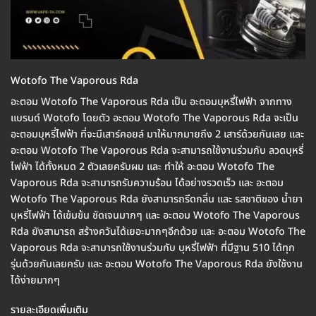
Wotofo The Vaporous Rda
อะตอม Wotofo The Vaporous Rda เป็น อะตอมบุหรี่ไฟฟ้า จากทาง
แบรนด์ Wotofo โดยตัว อะตอม Wotofo The Vaporous Rda จะเป็น
อะตอมบุหรี่ไฟฟ้า ที่จะมีเสาร์คอยล์ มาให้มากมายถึง 2 เสาร์ด้วยกันเลย และ
อะตอม Wotofo The Vaporous Rda จะสามารถใช้งานร่วมกับ ลวดบุหรี่
ไฟฟ้า ได้ทั้งหมด 2 ตัวเลยครับผม และ ทำให้ อะตอม Wotofo The
Vaporous Rda จะสามารถรับความร้อน ได้อย่างรวดเร็ว และ อะตอม
Wotofo The Vaporous Rda ยังสามารถรีดกลิ่น และ รสชาติของ น้ำยา
บุหรี่ไฟฟ้า ได้เข้มข้น ชัดเจนมากๆ และ อะตอม Wotofo The Vaporous
Rda ยังสามารถ สร้างควันได้เยอะมากๆอีกด้วย และ อะตอม Wotofo The
Vaporous Rda จะสามารถใช้งานร่วมกับ บุหรี่ไฟฟ้า ที่มีฐาน 510 ได้ทุก
รุ่นด้วยกันเลยครับ และ อะตอม Wotofo The Vaporous Rda ยังใช้งาน
ได้ง่ายมากๆ
รายละเอียดเพิ่มเติม