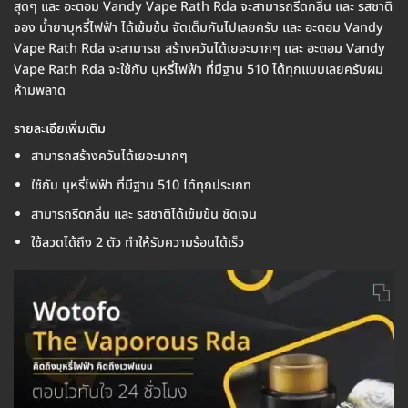
สุดๆ และ อะตอม Vandy Vape Rath Rda จะสามารถรีดกลิ่น และ รสชาติ
จอง น้ำยาบุหรี่ไฟฟ้า ได้เข้มข้น จัดเต็มกันไปเลยครับ และ อะตอม Vandy
Vape Rath Rda จะสามารถ สร้างควันได้เยอะมากๆ และ อะตอม Vandy
Vape Rath Rda จะใช้กับ บุหรี่ไฟฟ้า ที่มีฐาน 510 ได้ทุกแบบเลยครับผม
ห้ามพลาด
รายละเอียเพิ่มเติม
สามารถสร้างควันได้เยอะมากๆ
ใช้กับ บุหรี่ไฟฟ้า ที่มีฐาน 510 ได้ทุกประเภท
สามารถรีดกลิ่น และ รสชาติได้เข้มข้น ชัดเจน
ใช้ลวดได้ถึง 2 ตัว ทำให้รับความร้อนได้เร็ว