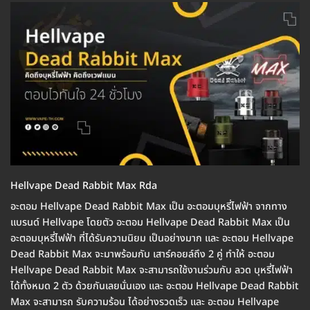
Hellvape Dead Rabbit Max Rda
อะตอม Hellvape Dead Rabbit Max เป็น อะตอมบุหรี่ไฟฟ้า จากทาง
แบรนด์ Hellvape โดยตัว อะตอม Hellvape Dead Rabbit Max เป็น
อะตอมบุหรี่ไฟฟ้า ที่ได้รับความนิยม เป็นอย่างมาก และ อะตอม Hellvape
Dead Rabbit Max จะมาพร้อมกับ เสาร์คอยล์ถึง 2 คู่ ทำให้ อะตอม
Hellvape Dead Rabbit Max จะสามารถใช้งานร่วมกับ ลวด บุหรี่ไฟฟ้า
ได้ทั้งหมด 2 ตัว ด้วยกันเลยนั่นเอง และ อะตอม Hellvape Dead Rabbit
Max จะสามารถ รับความร้อน ได้อย่างรวดเร็ว และ อะตอม Hellvape