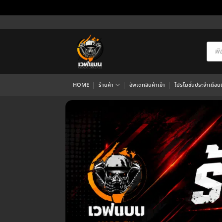
ข้าม
ไป
ยัง
Produ
searc
เนื้อหา
HOME
ร้านค้า
อัพเดทสินค้าเข้า
โปรโมชั่นประจำเดือนนี