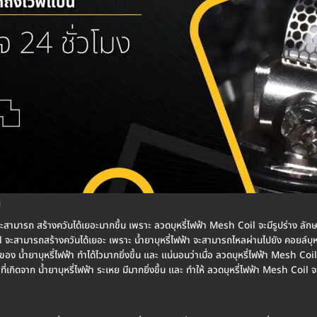
น
ะสามารถ สร้างควันได้เยอะมากขึ้น เพราะ ลวดบุหรี่ไฟฟ้า Mesh Coil จะมีรูปร่าง ลักษ
l จะสามารถสร้างควันได้เยอะ เพราะ น้ำยาบุหรี่ไฟฟ้า จะสามารถไหลผ่านไปยัง คอยล์บุห
อง น้ำยาบุหรี่ไฟฟ้า ทำได้ไวมากยิ่งขึ้น และ แน่นอนว่าเมื่อ ลวดบุหรี่ไฟฟ้า Mesh Coil 
้ำ ที่เกิดจาก น้ำยาบุหรี่ไฟฟ้า ระเหย มีมากยิ่งขึ้น และ ทำให้ ลวดบุหรี่ไฟฟ้า Mesh Coi