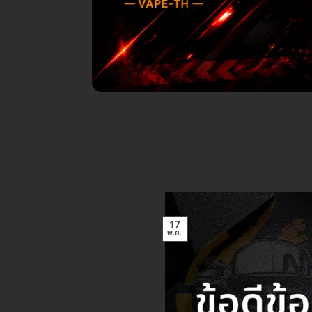
17
พ.ย.