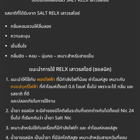
แบบนี้ต้องลองแล้ว SALT RELX เสาวรสไอซ์
รสชาติที่ได้รับจาก SALT RELX เสาวรสไอซ์
กลิ่นหอมชวนให้ลิ้มลอง
หวานละมุน
เย็นชื่นใจ
กลิ่นชัด – หอม – นุ่มคอ – เหมาะสำหรับสายเย็น
แนะนำการใช้ RELX เสาวรสไอซ์ (ซอลนิค)
แนะนำให้ใช้กับ
พอตไฟฟ้า
ที่มีกำลังไฟที่น้อย ค่าโอมห์สูง เหมาะกับ
คอยล์บุหรี่ไฟฟ้า
ที่ค่าโอมห์ตั้งแต่ 0.6 โอมห์ ขึ้นไป เพราะจะได้ กลิ่น และ
รสชาติ ที่ดี
และปลอดภัยในการใช้งาน
น้ำยา ซอลนิค จะมีค่าของนิโคติลในระดับที่แตกต่างกันไปตั้งแต่ Nic 24
ขึ้นไป ที่เรียกกันว่า น้ำยา Salt Nic
เหมาะสำหรับใช้กับเครื่องที่มีกำลังไฟต่ำ และ ค่าโอมห์คอยล์สูง
น้ำยาซอลนิค เป็นน้ำยา ที่มีนิคโตติลสูง เหมาะสำหรับสายควันที่ชอบ