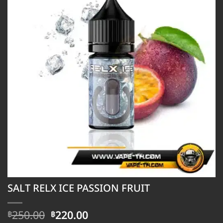
SALT RELX ICE PASSION FRUIT
Original
Current
250.00
220.00
฿
฿