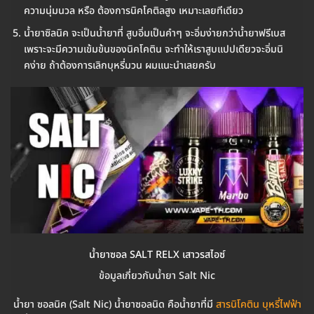
ความนุ่มนวล หรือ ต้องการนิคโคติลสูง เหมาะเลยทีเดียว
น้ำยาซิลนิค จะเป็นน้ำยาที่ สูบอิ่มเป็นคำๆ จะอิ่มง่ายกว่าน้ำยาฟรีเบส
เพราะจะมีความเข้มข้นของนิคโคติน จะทำให้เราสูบแปปเดียวจะอิ่มนิ
คง่าย ถ้าต้องการเลิกบุหรี่มวน ผมแนะนำเลยครับ
น้ำยาซอล SALT RELX เสาวรสไอซ์
ข้อมูลเกี่ยวกับน้ำยา Salt Nic
น้ำยา ซอลนิค (Salt Nic) น้ำยาซอลนิด คือน้ำยาที่มี
สารนิโคติน บุหรี่ไฟฟ้า