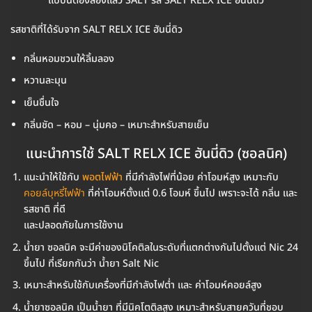
แบบนี้ต้องลองแล้ว SALT รส SALT RELX ICE ฮันนี่ดิว
รสชาติที่ได้รับจาก SALT RELX ICE ฮันนี่ดิว
กลิ่นหอมชวนให้ลิ้มลอง
หวานละมุน
เย็นชื่นใจ
กลิ่นชัด – หอม – นุ่มคอ – เหมาะสำหรับสายเย็น
แนะนำการใช้ SALT RELX ICE ฮันนี่ดิว (ซอลนิค)
แนะนำให้ใช้กับ
พอตไฟฟ้า
ที่มีกำลังไฟที่น้อย ค่าโอมห์สูง เหมาะกับ
คอยล์บุหรี่ไฟฟ้า
ที่ค่าโอมห์ตั้งแต่ 0.6 โอมห์ ขึ้นไป เพราะจะได้ กลิ่น และ
รสชาติ ที่ดี
และปลอดภัยในการใช้งาน
น้ำยา ซอลนิค จะมีค่าของนิโคติลในระดับที่แตกต่างกันไปตั้งแต่ Nic 24
ขึ้นไป ที่เรียกกันว่า น้ำยา Salt Nic
เหมาะสำหรับใช้กับเครื่องที่มีกำลังไฟต่ำ และ ค่าโอมห์คอยล์สูง
น้ำยาซอลนิค เป็นน้ำยา ที่มีนิคโตติลสูง เหมาะสำหรับสายควันที่ชอบ