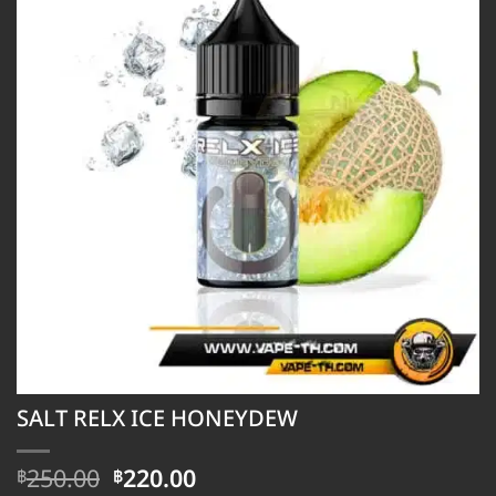
SALT RELX ICE HONEYDEW
Original
Current
250.00
220.00
฿
฿