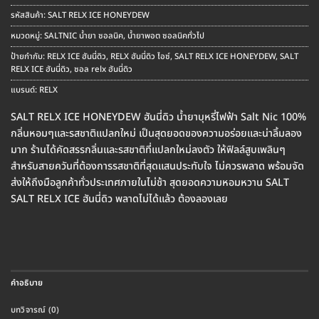
price
price
was:
is:
รหัสสินค้า:
SALT RELX ICE HONEYDEW
฿250.00.
฿220.00.
หมวดหมู่:
SALTNIC น้ำยา ซอลนิค
,
น้ำยาพอต ซอลนิคทั่วไป
ป้ายกำกับ:
RELX ICE ฮันนี่ดิว
,
RELX ฮันนี่ดิว ไอซ์
,
SALT RELX ICE HONEYDEW
,
SALT
RELX ICE ฮันนี่ดิว
,
ซอล relx ฮันนี่ดิว
แบรนด์:
RELX
SALT RELX ICE HONEYDEW ฮันนี่ดิว น้ำยาบุหรี่ไฟฟ้า Salt Nic 100%
กลิ่นหอมๆและรสชาติแปลกใหม่ เป็นสุดยอดของความอร่อยและน่าลิ้มลอง
มาก ร้านได้คัดสรรกลิ่นและรสชาติที่แปลกใหม่ลงตัว ให้ฟิลล์สูบเพลินๆ
สำหรับสายควันที่ต้องการรสชาติที่สุดแสนประทับใจ ไม่ควรพลาด พร้อมจัด
ส่งให้ถึงมือลูกค้าทั่วประเทศภายในไม่ช้า สุดยอดความหอมหวาน SALT
SALT RELX ICE ฮันนี่ดิว พลาดไม่ได้แล้ว ต้องลองเลย
คำอธิบาย
บทวิจารณ์ (0)