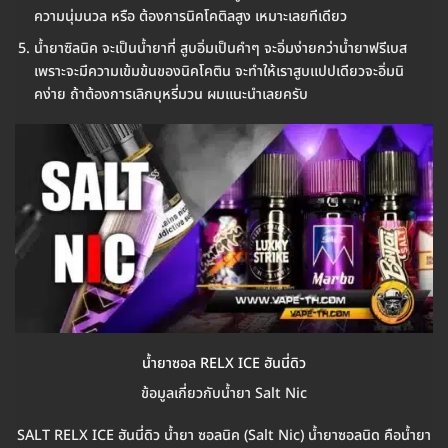
ความนุ่มนวล หรือ ต้องการนิคโคติลสูง เหมาะเลยทีเดียว
น้ำยาซิลนิค จะเป็นน้ำยาที่ สูบอิ่มเป็นคำๆ จะอิ่มง่ายกว่าน้ำยาฟรีเบส
เพราะจะมีความเข้มข้นของนิคโคติน จะทำให้เราสูบแปปเดียวจะอิ่มนิ
คง่าย ถ้าต้องการเลิกบุหรี่มวน ผมแนะนำเลยครับ
น้ำยาซอล RELX ICE ฮันนี่ดิว
ข้อมูลเกี่ยวกับน้ำยา Salt Nic
SALT RELX ICE ฮันนี่ดิว น้ำยา ซอลนิค (Salt Nic) น้ำยาซอลนิด คือน้ำยา