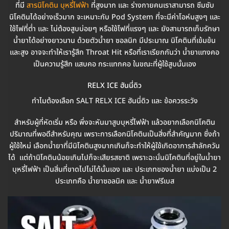
ที่มี
สารนิโคติน บุหรี่ไฟฟ้า
ที่สูงมาก และ ร่างกายคนเราสามารถ ซึมซับ
นิโคตินได้อย่างเร็วมาก จะเหมาะกับ Pod System ที่จะมีค่าโอห์มสูงๆ และ
ใช้ไฟที่ต่ำ และ ไม่ต้องสูบบ่อยๆ หรือใช้ไฟที่แรงๆ และ ยังสามารถเก็บรักษา
น้ำยาได้อย่างยาวนาน ด้วยตัวน้ำยา ซอลนิก มีประมาณ นิโคตินที่เข้มข้น
และสูง อาจจะทำให้เรารู้สึก Throat Hit หรือที่เราเรียกกันว่า น้ำยาแทงคอ
เป็นความรู้สึก แสบคอ กระแทกคอ ในขณะที่ผู้ใช้สูบนั้นเอง
RELX ICE ฮันนี่ดิว
ทำไมต้องเลือก SALT RELX ICE ฮันนี่ดิว และ ข้อควรระวัง
สำหรับผู้ที่หัดเริ่ม หรือ พึ่งจะหันมาสูบบุหรี่ไฟฟ้า แล้วอยากเลือกนิโคติน
ปริมาณที่พอดีสำหรับคุณ เพราะการเลือกนิโคตินเป็นสิ่งที่สำคัญมาก ซึ่งถ้า
ผู้ใช้ใหม่ เลือกน้ำยาที่มีนิโคตินสูงมากเกินก็จะทำให้ผู้ใช้เกิดอาการสำลักควัน
ได้ แต่ถ้านิโคตินน้อยเกินไปก็จะเสียรสชาติ เพราะฉะนั่นนิโคตินที่อยู่ในน้ำยา
บุหรี่ไฟฟ้า เป็นสิ่นที่ขาดไปไม่ได้นั้นเอง และ ประเภทของน้ำยา แบ่งเป็น 2
ประเภทคือ น้ำยาซอลนิค และ น้ำยาฟรีเบส