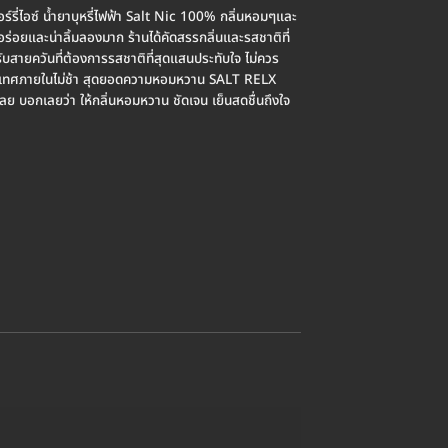
่ไอซ์ น้ำยาบุหรี่ไฟฟ้า Salt Nic 100% กลิ่นหอมๆและ
อยและน่าลิ้มลองมาก ร้านได้คัดสรรกลิ่นและรสชาติที่
ับสายควันที่ต้องการรสชาติที่สุดแสนประทับใจ ไม่ควร
วประเทศภายในไม่ช้า สุดยอดความหอมหวาน SALT RELX
งเลย บอกเลยว่า ให้กลิ่นหอมหวาน ชัดเจน เย็นสดชื่นถึงใจ