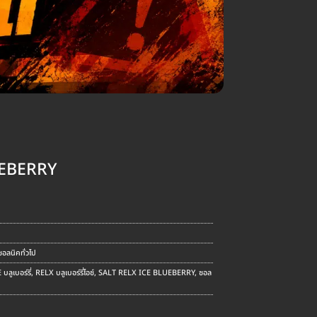
UEBERRY
ent
e
.00.
อลนิคทั่วไป
ลูเบอร์รี่
,
RELX บลูเบอร์รี่ไอซ์
,
SALT RELX ICE BLUEBERRY
,
ซอล