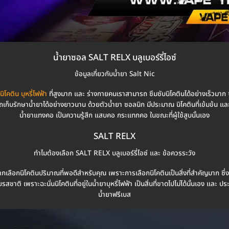
น้ำยาซอล SALT RELX บลูเบอร์รี่ไอซ์
ข้อมูลเกี่ยวกับน้ำยา Salt Nic
ิโคติน บุหรี่ไฟฟ้า
ที่สูงมาก และ ร่างกายคนเราสามารถ ซึมซับนิโคตินได้อย่างเร็วมาก จ
เก็บรักษาน้ำยาได้อย่างยาวนาน ด้วยตัวน้ำยา ซอลนิก มีประมาณ นิโคตินที่เข้มข้น และส
น้ำยาแทงคอ เป็นความรู้สึก แสบคอ กระแทกคอ ในขณะที่ผู้ใช้สูบนั้นเอง
SALT RELX
ทำไมต้องเลือก SALT RELX บลูเบอร์รี่ไอซ์ และ ข้อควรระวัง
อยากเลือกนิโคตินปริมาณที่พอดีสำหรับคุณ เพราะการเลือกนิโคตินเป็นสิ่งที่สำคัญมาก ซึ่งถ้าผ
รสชาติ เพราะฉะนั่นนิโคตินที่อยู่ในน้ำยาบุหรี่ไฟฟ้า เป็นสิ่นที่ขาดไปไม่ได้นั้นเอง แ
น้ำยาฟรีเบส