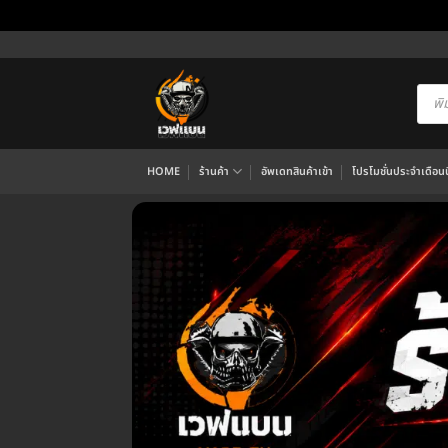
ข้าม
ไป
ยัง
Produ
searc
เนื้อหา
HOME
ร้านค้า
อัพเดทสินค้าเข้า
โปรโมชั่นประจำเดือนนี