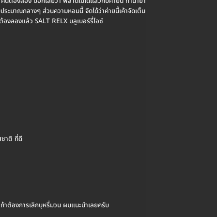
 คนต้องลอง บอกเลยว่า พลาดไม่ได้แล้วกับค่ายนี้ ทำน้ำยา
มาณกลางๆ ส่วนความหอมนี้ จัดได้ว่าค่ายนี้เค้าจัดเต็ม
้ต้องลองแล้ว SALT RELX บลูเบอร์รี่ไอซ์
ชาติ ที่ดี
าย ถ้าต้องการเลิกบุหรี่มวน ผมแนะนำเลยครับ