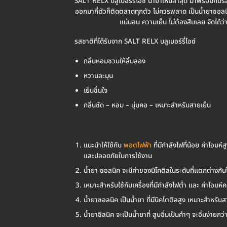
SALT RELX บลูเบอร์รี่ไอซ์ น้ำยาใหม่ล่าสุด มาพร้อมกับ
ออกมากี่ตัวก็ติดตลาดทุกตัว ไม่ควรพลาด เป็นน้ำยาซอล
แน่นอน ความเย็น ไม่ต้องสืบเลย จัดได้ว
รสชาติที่ได้รับจาก SALT RELX บลูเบอร์รี่ไอซ์
กลิ่นหอมชวนให้ลิ้มลอง
หวานละมุน
เย็นชื่นใจ
กลิ่นชัด – หอม – นุ่มคอ – เหมาะสำหรับสายเย็น
แนะนำให้ใช้กับ
พอตไฟฟ้า
ที่มีกำลังไฟที่น้อย ค่าโอมห์
และปลอดภัยในการใช้งาน
น้ำยา ซอลนิค จะมีค่าของนิโคติลในระดับที่แตกต่างกันไป
เหมาะสำหรับใช้กับเครื่องที่มีกำลังไฟต่ำ และ ค่าโอมห์
น้ำยาซอลนิค เป็นน้ำยา ที่มีนิคโตติลสูง เหมาะสำหรับ
น้ำยาซิลนิค จะเป็นน้ำยาที่ สูบอิ่มเป็นคำๆ จะอิ่มง่า