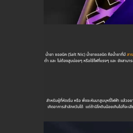
น้ำยา ซอลนิค (Salt Nic) น้ำยาซอลนิด คือน้ำยาที่มี
สารน
ต่ำ และ ไม่ต้องสูบบ่อยๆ หรือใช้ไฟที่แรงๆ และ ยังสามารถ
สำหรับผู้ที่หัดเริ่ม หรือ พึ่งจะหันมาสูบบุหรี่ไฟฟ้า แล้ว
เกิดอาการสำลักควันได้ แต่ถ้านิโคตินน้อยเกินไปก็จะเสีย