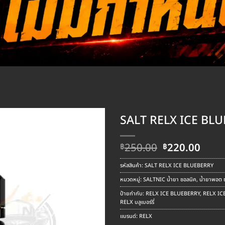
SALT RELX ICE BL
Original
Curr
250.00
220.00
฿
฿
price
pric
was:
is:
รหัสสินค้า:
SALT RELX ICE BLUEBERRY
฿250.00.
฿220
หมวดหมู่:
SALTNIC น้ำยา ซอลนิค
,
น้ำยาพอต ซ
ป้ายกำกับ:
RELX ICE BLUEBERRY
,
RELX ICE บ
RELX บลูเบอร์รี่
แบรนด์:
RELX