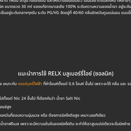
รสชาติ ที่หอม ละมุน กลมกล่อม และให้ความเย็นไปในตัว เป็นรสชาติแปลกใหม่ ที่หลายๆ
นิค ขนาดขวด 30 ml ของแท้จากมาเลเซีย 100% ระดับความหวานของน้ำยา อยู่ระดับประ
่าเย็นอยู่ระดับกลางๆครับ ระดับ PG/VG จัดอยู่ที่ 40/60 กลิ่นชัดควันตูมแน่นอน แบบนี
แนะนำการใช้ RELX บลูเบอร์รี่ไอซ์ (ซอลนิค)
สูง เหมาะกับ
คอยล์บุหรี่ไฟฟ้า
ที่ค่าโอมห์ตั้งแต่ 0.6 โอมห์ ขึ้นไป เพราะจะได้ กลิ่น และ รส
ตั้งแต่ Nic 24 ขึ้นไป ที่เรียกกันว่า น้ำยา Salt Nic
คอยล์สูง
สายควันที่ชอบความนุ่มนวล หรือ ต้องการนิคโคติลสูง เหมาะเลยทีเดียว
ยกว่าน้ำยาฟรีเบส เพราะจะมีความเข้มข้นของนิคโคติน จะทำให้เราสูบแปปเดียวจะอิ่มนิคง่