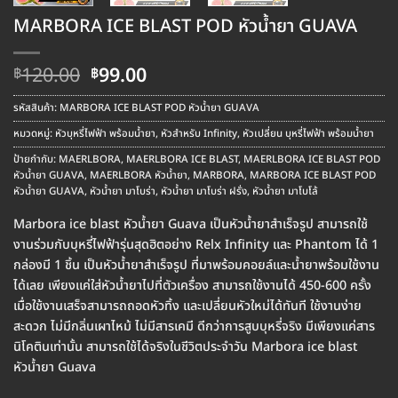
MARBORA ICE BLAST POD หัวน้ำยา GUAVA
Original
Current
120.00
99.00
฿
฿
price
price
was:
is:
รหัสสินค้า:
MARBORA ICE BLAST POD หัวน้ำยา GUAVA
฿120.00.
฿99.00.
หมวดหมู่:
หัวบุหรี่ไฟฟ้า พร้อมน้ำยา
,
หัวสำหรับ Infinity
,
หัวเปลี่ยน บุหรี่ไฟฟ้า พร้อมน้ำยา
ป้ายกำกับ:
MAERLBORA
,
MAERLBORA ICE BLAST
,
MAERLBORA ICE BLAST POD
หัวน้ำยา GUAVA
,
MAERLBORA หัวน้ำยา
,
MARBORA
,
MARBORA ICE BLAST POD
หัวน้ำยา GUAVA
,
หัวน้ำยา มาโบร่า
,
หัวน้ำยา มาโบร่า ฝรั่ง
,
หัวน้ำยา มาโบโล้
Marbora ice blast หัวน้ำยา Guava เป็นหัวน้ำยาสำเร็จรูป สามารถใช้
งานร่วมกับบุหรี่ไฟฟ้ารุ่นสุดฮิตอย่าง Relx Infinity และ Phantom ได้ 1
กล่องมี 1 ชิ้น เป็นหัวน้ำยาสำเร็จรูป ที่มาพร้อมคอยล์และน้ำยาพร้อมใช้งาน
ได้เลย เพียงแค่ใส่หัวน้ำยาไปที่ตัวเครื่อง สามารถใช้งานได้ 450-600 ครั้ง
เมื่อใช้งานเสร็จสามารถถอดหัวทิ้ง และเปลี่ยนหัวใหม่ได้ทันที ใช้งานง่าย
สะดวก ไม่มีกลิ่นเผาไหม้ ไม่มีสารเคมี ดีกว่าการสูบบุหรี่จริง มีเพียงแค่สาร
นิโคตินเท่านั้น สามารถใช้ได้จริงในชีวิตประจำวัน Marbora ice blast
หัวน้ำยา Guava