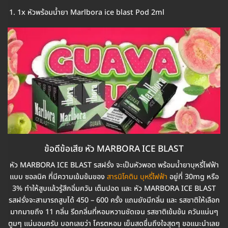
1x หัวพร้อมน้ำยา Marlbora ice blast Pod 2ml
ข้อดีข้อเสีย หัว MARBORA ICE BLAST
หัว MARBORA ICE BLAST รสฝรั่ง จะเป็นหัวพอต พร้อมน้ำยาบุหรี่ไฟฟ้า
แบบ ซอลนิค ที่มีความเข้มข้นของ
สารนิโคติน บุหรี่ไฟฟ้า
อยู่ที่ 30mg หรือ
3% ทำให้สูบแล้วรู้สึกอิ่มควัน เต็มปอด และ หัว MARBORA ICE BLAST
รสฝรั่งจะสามารถสูบได้ 450 – 600 ครั้ง แถมยังมีกลิ่น และ รสชาติให้เลือก
มากมายถึง 11 กลิ่น รีดกลิ่นที่หอมหวานชัดเจน รสชาติเข้มข้น ควันแน่นๆ
ตูมๆ แน่นอนครับ บอกเลยว่า โครตหอม เย็นสดชื่นถึงใจสุดๆ ขอแนะนำเลย