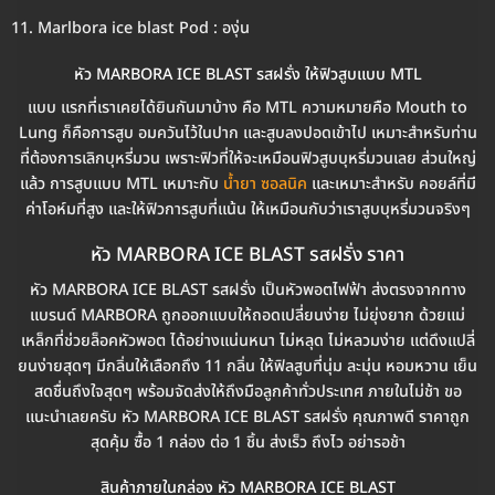
Marlbora ice blast Pod : องุ่น
หัว MARBORA ICE BLAST รสฝรั่ง ให้ฟิวสูบแบบ MTL
แบบ แรกที่เราเคยได้ยินกันมาบ้าง คือ MTL ความหมายคือ Mouth to
Lung ก็คือการสูบ อมควันไว้ในปาก และสูบลงปอดเข้าไป เหมาะสำหรับท่าน
ที่ต้องการเลิกบุหรี่มวน เพราะฟิวที่ให้จะเหมือนฟิวสูบบุหรี่มวนเลย ส่วนใหญ่
แล้ว การสูบแบบ MTL เหมาะกับ
น้ำยา ซอลนิค
และเหมาะสำหรับ คอยล์ที่มี
ค่าโอห์มที่สูง และให้ฟิวการสูบที่แน้น ให้เหมือนกับว่าเราสูบบุหรี่มวนจริงๆ
หัว MARBORA ICE BLAST รสฝรั่ง ราคา
หัว MARBORA ICE BLAST รสฝรั่ง เป็นหัวพอตไฟฟ้า ส่งตรงจากทาง
แบรนด์ MARBORA ถูกออกแบบให้ถอดเปลี่ยนง่าย ไม่ยุ่งยาก ด้วยแม่
เหล็กที่ช่วยล็อคหัวพอต ได้อย่างแน่นหนา ไม่หลุด ไม่หลวมง่าย แต่ดึงเเปลี่
ยนง่ายสุดๆ มีกลิ่นให้เลือกถึง 11 กลิ่น ให้ฟิลสูบที่นุ่ม ละมุ่น หอมหวาน เย็น
สดชื่นถึงใจสุดๆ พร้อมจัดส่งให้ถึงมือลูกค้าทั่วประเทศ ภายในไม่ช้า ขอ
แนะนำเลยครับ หัว MARBORA ICE BLAST รสฝรั่ง คุณภาพดี ราคาถูก
สุดคุ้ม ซื้อ 1 กล่อง ต่อ 1 ชิ้น ส่งเร็ว ถึงไว อย่ารอช้า
สินค้าภายในกล่อง หัว MARBORA ICE BLAST