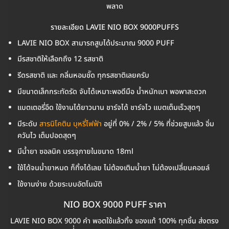
พลาด
รายละเอียด LAVIE NIO BOX 9000PUFFS
LAVIE NIO BOX สามารถสูบได้ประมาณ 9000 PUFF
มีรสชาติให้เลือกถึง 12 รสชาติ
รีดรสชาติ และ กลิ่นหอมชััด ทุกรสชาติเลยครับ
มีขนาดเล็กกระทัดรัด จับได้เหมาะพอดีมือ น้ำหนักเบา พอพาสะดวก
แบตเตอรี่อึด ใช้งานได้ยาวนาน ชาร์จได้ ชาร์จไว แบตเต็มเร็วสุดๆ
มีระดับ
สารนิโคติน บุหรี่ไฟฟ้า
อยู่ที่ 0% / 2% / 5% ที่ช่วยสูบแล้ว อิ่ม
ควันไว เต็มปอดสุดๆ
มีน้ำยา ซอลนิค บรรจุภายในขนาด 18ml
ใช้ได้จนน้ำยาหมด ก็ทิ้งได้เลย ไม่ต้องเติมน้ำยา ไม่ต้องเปลี่ยนคอยล์
ใช้งานง่าย ด้วยระบบอัตโนมัติ
NIO BOX 9000 PUFF ราคา
LAVIE NIO BOX 9000 คำ พอตใช้แล้วทิ้ง ของแท้ 100% ทุกชิ้น ส่งตรง