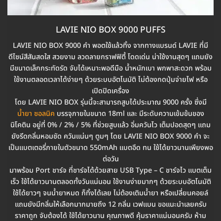
LAVIE NIO BOX 9000 PUFFS
LAVIE NIO BOX 9000 คำ พอตใช้แล้วทิ้ง จากทางแบรนด์ LAVIE ที่มี
ดีไซน์สีสันสดใส สวยงาม ลวดลายกราฟฟิตี้ โดดเด่น น่าใช้งานสุดๆ แถมยัง
มีขนาดเล็กกระทัดรัด จับได้เหมาะพอดีมือ น้ำหนักเบา พกพาสะดวก พร้อม
ใช้งานตลอดเวลาได้ง่ายๆ ด้วยระบบอัตโนมัติ ไม่ต้องกดปุ่มจ่ายไฟ หรือ
เปิดปิดเครื่อง
โดย LAVIE NIO BOX รุ่นนี้จะสามารถสูบได้ประมาณ 9000 ครั้ง ซึ่งมี
น้ำยา ซอลนิค
บรรจุภายในขนาด 18ml และ มีระดับความเข้มข้นของ
นิโคติน อยู่ที่ 0% / 2% / 5% ที่ช่วยสูบแล้ว อิ่มควันไว เต็มปอดสุดๆ แถม
ยังรีดกลิ่นหอมชัด ควันแน่นๆ ตูมๆ โดย LAVIE NIO BOX 9000 คำ จะ
เป็นแบตเตอรี่ภายในตัวขนาด 550mAh แบตอึด ทน ใช้ได้ยาวนานเพียงพอ
ต่อวัน
มาพร้อม Port ชาร์จ ที่ชาร์จได้ด้วยสาย USB Type – C ชาร์จไว แบตเต็ม
เร็ว ใช้ได้ยาวนานตลอดทั้งวันแน่นอน ใช้งานง่ายมากๆ ด้วยระบบอัตโนมัติ
ใช้ได้ยาวๆ จนน้ำยาหมด ก็ทิ้งได้เลย ไม่ต้องเติมน้ำยา หรือเปลี่ยนคอยล์
แถมยังมีกลิ่นให้เลือกมากมายถึง 12 กลิ่น เวฟแบน ขอแนะนำเลยครับ
ราคาถูก จับต้องได้ ใช้ได้ยาวนาน คุณภาพดี คุ้มราคาแน่นอนครับ ห้าม