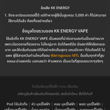
ข้อเสีย KK ENERGY
ถึงจะชาร์จแบตเตอรี่ได้ แต่ถ้าหากผู้ใช้นั้นสูบครบ 5,000 คำ ก็ไม่สามารถ
ใช้งานได้แล้ว ต้องทิ้งอย่างเดียว
ข้อมูลโดยรวมของ KK ENERGY VAPE
ใช้แล้วทิ้ง KK ENERGY VAPE เป็นพอตที่น่าจับตามองกันเป็นอย่างมาก
เพราะมีลวดลายที่สวยงาม ไม่ใหญ่มาก จับได้พอดีมือ มีรสชาติให้เลือกเยอะ
มาก และให้กลิ่นกับรสชาติได้อย่างจัดเต็มสุดๆ แถมมีราคา ที่จับต้องได้ ไม่
แพง ผู้ใช้สายควันท่านไหนที่ชอบ
ฟิลการสูบแบบ MTL
อิ่มเต็มทุกคำที่สูบ
ขอแนะนำเลยครับ บอกเลยว่า ห้ามพลาด เป็นอะไรที่สุดยอดมากๆจริงๆ
โปรโมชั่นบุหรี่ไฟฟ้า กทม เพิ่มเติม
คลิกดูสินค้าเพิ่มเติมได้เลยครับ สนใจตัวไหน สั่งได้ทันที
Pod ใช้แล้วทิ้ง
|
หัว บุหรี่ไฟฟ้า
|
คอย บุหรี่ไฟฟ้า
|
พอต บุหรี่ไฟฟ้า
|
เครื่องบุหรี่ไฟฟ้า
|
น้ำยา ซอลนิค
|
น้ำยาบุหรี่ไฟฟ้า
|
อะตอมบุหรี่ไฟฟ้า
|