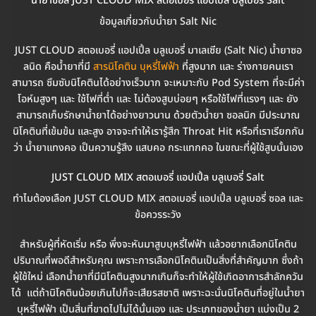
น้ำยาซอล JUST CLOUD MIX สตอเบอรี่ แอปเปิ้ล บลูเบอรี่ Salt
ข้อมูลเกี่ยวกับน้ำยา Salt Nic
JUST CLOUD สตอเบอรี่ แอปเปิ้ล บลูเบอรี่ มาเลเซีย (Salt Nic) น้ำยาซอ
ลนิด คือน้ำยาที่มี
สารนิโคติน บุหรี่ไฟฟ้า
ที่สูงมาก และ ร่างกายคนเรา
สามารถ ซึมซับนิโคตินได้อย่างเร็วมาก จะเหมาะกับ Pod System ที่จะมีค่า
โอห์มสูงๆ และ ใช้ไฟที่ต่ำ และ ไม่ต้องสูบบ่อยๆ หรือใช้ไฟที่แรงๆ และ ยัง
สามารถเก็บรักษาน้ำยาได้อย่างยาวนาน ด้วยตัวน้ำยา ซอลนิก มีประมาณ
นิโคตินที่เข้มข้น และสูง อาจจะทำให้เรารู้สึก Throat Hit หรือที่เราเรียกกัน
ว่า น้ำยาแทงคอ เป็นความรู้สึง แสบคอ กระแทกคอ ในขณะที่ผู้ใช้สูบนั้นเอง
JUST CLOUD MIX สตอเบอรี่ แอปเปิ้ล บลูเบอรี่ Salt
ทำไมต้องเลือก JUST CLOUD MIX สตอเบอรี่ แอปเปิ้ล บลูเบอรี่ ซอล และ
ข้อควรระวัง
สำหรับผู้ที่หัดเริ่ม หรือ พึ่งจะหันมาสูบบุหรี่ไฟฟ้า แล้วอยากเลือกนิโคติน
ปริมาณที่พอดีสำหรับคุณ เพราะการเลือกนิโคตินเป็นสิ่งที่สำคัญมาก ซึ่งถ้า
ผู้ใช้ใหม่ เลือกน้ำยาที่มีนิโคตินสูงมากเกินก็จะทำให้ผู้ใช้เกิดอาการสำลักควัน
ได้ แต่ถ้านิโคตินน้อยเกินไปก็จะเสียรสชาติ เพราะฉะนั่นนิโคตินที่อยู่ในน้ำยา
บุหรี่ไฟฟ้า เป็นสิ่นที่ขาดไปไม่ได้นั้นเอง และ ประเภทของน้ำยา แบ่งเป็น 2