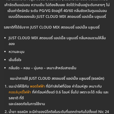
เค้าจัดเต็มแน่นอน ความเย็น ไม่ต้องสืบเลย จัดได้ว่าเย็นอยู่ระดับกลางๆ ไม่
เย็นเท่าไหร่ครับ ระดับ PG/VG จัดอยู่ที่ 40/60 กลิ่นชัดควันตูมแน่นอน
แบบนี้ต้องลองแล้ว JUST CLOUD MIX สตอเบอรี่ แอปเปิ้ล บลูเบอรี่
รสชาติที่ได้รับจาก JUST CLOUD MIX สตอเบอรี่ แอปเปิ้ล บลูเบอรี่
JUST CLOUD MIX สตอเบอรี่ แอปเปิ้ล บลูเบอรี่ กลิ่นหอมชวนให้ลิ้ม
ลอง
หวานละมุน
เย็นชื่อใจ
กลิ่นชัด – หอม – นุ่มคอ – เหมาะสำหรับสายเย็น
แนะนำการใช้ JUST CLOUD สตอเบอรี่ แอปเปิ้ล บลูเบอรี่ (ซอลนิค)
แนะนำให้ใช้กับ
พอตไฟฟ้า
ที่มีกำลังไฟที่น้อย ค่าโอมห์สูง เหมาะกับ
คอยล์บุหรี่ไฟฟ้า
ที่ค่าโอมห์ตั้งแต่ 0.6 โอมห์ ขึ้นไป เพราะจะได้ กลิ่น และ
รสชาติ ที่ดี
และปลอดภัยในการใช้งาน
น้ำยา ซอลนิค จะมีค่าของนิโคติลในระดับที่แตกต่างกันไปตั้งแต่ Nic 24