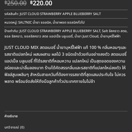
Original
Current
250.00
220.00
฿
฿
price
price
was:
is:
รหัสสินค้า:
JUST CLOUD STRAWBERRY APPLE BLUEBERRY SALT
฿250.00.
฿220.00.
หมวดหมู่:
SALTNIC น้ำยา ซอลนิค
,
น้ำยาพอต ซอลนิคทั่วไป
ป้ายกำกับ:
JUST CLOUD STRAWBERRY APPLE BLUEBERRY SALT
,
Salt จัสคราว สตอ
,
ซอล จัสคราว
,
ซอลจัสคราว สตอ แอปเปิ้ล บลูเบอรี่
,
น้ำยา Just Cloud
,
น้ำยาบุหรี่ไฟฟ้า
JUST CLOUD MIX สตอเบอรี่ น้ำยาบุหรี่ไฟฟ้า แท้ 100 % กลิ่นหอมๆและ
รสชาติแปลกใหม่ ผสมผสาน ผลไม้ 3 ชนิดเข้าด้วยกันอย่างลงตัว สตอเบอรี่
แอปเปิ้ล บลูเบอรี่ ที่ได้รสชาติที่หอมหวาน แปลกใหม่ เป็นสุดยอดของความ
อร่อยและน่าลิ้มลองมาก ร้านได้คัดสรรกลิ่นและรสชาติที่แปลกใหม่ลงตัว ให้
ฟิลล์สูบเพลินๆ สำหรับสายควันที่ต้องการรสชาติที่สุดแสนประทับใจ ไม่ควร
พลาด พร้อมจัดส่งให้ถึงมือลูกค้าทั่วประเทศภายในไม่ช้า
คำอธิบาย
บทวิจารณ์ (0)