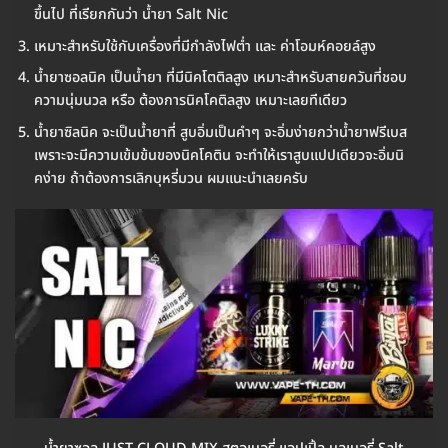
ขึ้นไป ที่เรียกกันว่า น้ำยา Salt Nic
เหมาะสำหรับใช้กับเครื่องที่มีกำลังไฟต่ำ และ ค่าโอมห์คอยล์สูง
น้ำยาซอลนิค เป็นน้ำยา ที่มีนิคโตติลสูง เหมาะสำหรับสายควันที่ชอบ
ความนุ่มนวล หรือ ต้องการนิคโคติลสูง เหมาะเลยทีเดียว
น้ำยาซิลนิค จะเป็นน้ำยาที่ สูบอิ่มเป็นคำๆ จะอิ่มง่ายกว่าน้ำยาฟรีเบส
เพราะจะมีความเข้มข้นของนิคโคติน จะทำให้เราสูบแปปเดียวจะอิ่มนิ
คง่าย ถ้าต้องการเลิกบุหรี่มวน ผมแนะนำเลยครับ