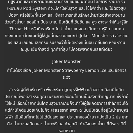
ที่สูงมาก และ ร่างกายคนเราสามารถ ซึมซับ นิโคติน ได้
อย่างเร็วมาก จะ
เหมาะกับ Pod System ที่จะมีค่าโอห์มสูงๆ และ ใช้ไฟที่ต่ำ และ ไม่ต้องสูบ
บ่อยๆ หรือใช้ไฟที่แรงๆ และ ยังสามารถเก็บรักษาน้ำยาได้อย่างยาวนาน
ด้วยตัวน้ำยา ซอลนิก มีประมาณ นิโคตินที่เข้มข้น และสูง อาจจะทำให้เรารู้สึก
Throat Hit หรือที่เราเรียกกันว่า น้ำยาแทงคอ เป็นความรู้สึก แสบคอ
กระแทกคอ ในขณะที่ผู้ใช้สูบนั้นเอง ขอแนะนำ Joker Monster รส สตรอเบ
อรี่ ผสม เลม่อน เลยครับ รับรองว่าไม่ผิดหวังแน่นอน กลิ่นชัด หอมหวาน
ละมุน เย็นกำลังดี ทุกคำที่สูบ ไม่ควรพลาดกันเลยทีเดียว
Joker Monster
ทำไมต้องเลือก Joker Monster Strawberry Lemon Ice และ ข้อควร
ระวัง
สำหรับผู้ที่หัดเริ่ม หรือ พึ่งจะหันมาสูบบุหรี่ไฟฟ้า แล้วอยากเลือกนิโคติน
ปริมาณที่พอดีสำหรับคุณ เพราะการเลือกนิโคตินเป็นสิ่งที่สำคัญมาก ซึ่งถ้าผู้
ใช้ใหม่ เลือกน้ำยาที่มีนิโคตินสูงมากเกินก็จะทำให้ผู้ใช้เกิดอาการสำลักควันได้
แต่ถ้านิโคตินน้อยเกินไปก็จะเสียรสชาติ เพราะฉะนั่นนิโคตินที่อยู่ในน้ำยาบุหรี่
ไฟฟ้า เป็นสิ่นที่ขาดไปไม่ได้นั้นเอง และ ประเภทของน้ำยา แบ่งเป็น 2 ประเภท
คือ น้ำยาซอลนิค และ น้ำยาฟรีเบส ถ้าลูกค้า กำลังมอง น้ำยาที่มีรสชาติที่
หอมหวาน