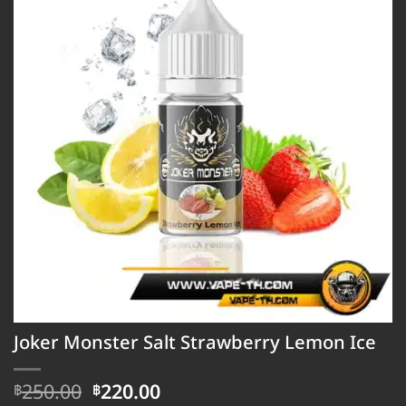
Joker Monster Salt Strawberry Lemon Ice
Original
Current
250.00
220.00
฿
฿