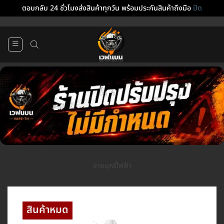
ตอบกลับ 24 ชั่วโมงส่งสินค้าทุกวัน พร้อมประกันสินค้าถึงมือ
ปิด
ข้าม
ไป
ยัง
เนื้อหา
ขายบุหรี่ไฟฟ้า